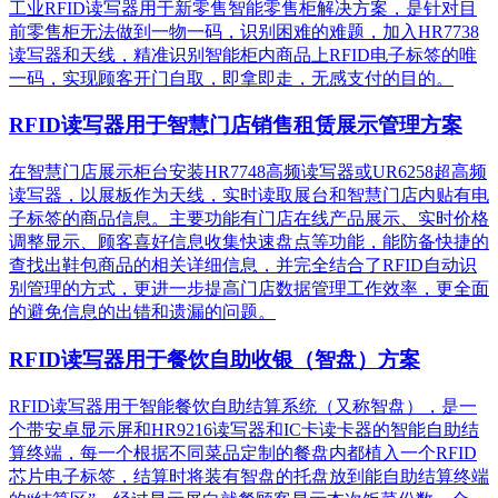
工业RFID读写器用于新零售智能零售柜解决方案，是针对目
前零售柜无法做到一物一码，识别困难的难题，加入HR7738
读写器和天线，精准识别​智能柜内商品上RFID电子标签的唯
一码，实现顾客开门自取，即拿即走，无感支付的目的。
RFID读写器用于智慧门店销售租赁展示管理方案
在智慧门店展示柜台安装HR7748高频读写器或UR6258超高频
读写器，以展板作为天线，实时读取展台和智慧门店内贴有电
子标签的商品信息。主要功能有门店在线产品展示、实时价格
调整显示、顾客喜好信息收集快速盘点等功能，能防备快捷的
查找出鞋包商品的相关详细信息，并完全结合了RFID自动识
别管理的方式，更进一步提高门店数据管理工作效率，更全面
的避免信息的出错和遗漏的问题。
RFID读写器用于餐饮自助收银（智盘）方案
RFID读写器用于智能餐饮自助结算系统（又称智盘），是一
个带安卓显示屏和HR9216读写器和IC卡读卡器的智能自助结
算终端，每一个根据不同菜品定制的餐盘内都植入一个RFID
芯片电子标签，结算时将装有智盘的托盘放到能自助结算终端