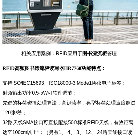
相关应用案例：RFID应用于
图书漂流柜
管理
RFID高频图书漂流柜读写器HR7768
功能特点：
支持ISO/IEC15693、ISO18000-3 Mode1协议电子标签；
射频输出功率0.5-5W可软件调节；
先进的标签碰撞处理算法，高识读率，典型标签处理速度超过
120张/秒；
32路天线SMA接口可直接配接50Ω标准RFID天线，有效距离
达至100cm以上*；（另有1、 4、 8、 12、 24路天线接口读