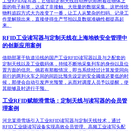
工业RFID读写器，它借助定制天线自动辨识那附着在物体上
面的电子标签，达成了非接触、大批量的数据采集。这把传统
物料追踪方式大力改变了一番，让工人从繁杂的扫码、记录工
作里解脱出来，直接使得生产节拍以及数据准确性都提高起
来。
RFID工业读写器与定制天线在上海地铁安全管理中
的创新应用案例
借助部署于轨道沿线的国产工业RFID读写器以及与之配套的
定制天线以及工业载码体，持续不断地采集列车的身份以及位
置方面的信息。倘若有那般情况，即当系统经过计算发觉同向
前行的两列火车之间的间距比预先设定的安全阈值还要低的时
候，那便会自动引发声光预警，从而对调度人员予以提醒，使
其能够及时进行干预。
工业RFID赋能滑雪场：定制天线与读写器的会员管
理案例
河北某滑雪场引入工业RFID读写器与定制天线技术，通过
RFID工业级读写设备实现高效会员管理。高频工业读写头配