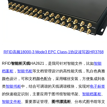
RFID高频18000-3 Mode3 EPC Class-1协议读写器HR3768
RFID
智能柜天线
HA2621，是我司针对智能文件，比如
智能
档案柜
，
智能书柜
等文档管理设计的高性能天线，乳白色典雅
颜色设计，可和文档颜色配合，采用螺丝安装，方便集成到各
类
智能书柜
中，结合可调谐的天线调谐模块，实现对
电子标签
的快速稳定识别，主要应用于图书馆智能书架、
智能档案柜
、
智能文件柜
、重要票证管理、
图书漂流柜
、分布式图书馆等文