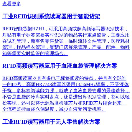
查看更多
工业RFID识别系统读写器用于智能货架
RFID智能货架HZHJ，可采用高频或超高频读写器识别技术，
对贴有电子标签需要实时识别的物品实行重点监管，主要应用
在试剂管理，新零售零售货架，临时流转文件管理，医疗耗材
管理，样品样衣管理，智慧门店展示管理，产品、配件、物料
箱等需要实时监管的管理场合。
RFID高频读写器应用于血液血袋管理解决方案
RFID高频读写器具有多电子标签阅读的特点，并且有全球唯
一的ID号，高频HR7748读写器采用13.56MHz频率，不受液体
干扰，多标签阅读能力强，就成了血液血袋管理的最佳选择，
不管是血袋的冷库实时盘点，还是进出库识别管理，都可以轻
松实现，还可以将无源温度检测芯片和RFID芯片结合起来，
全流程监控血袋仓储温度，减少血液受污染机率。
工业RFID读写器用于无人零售解决方案