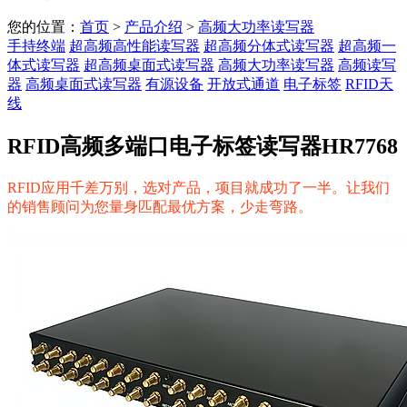
您的位置：
首页
>
产品介绍
>
高频大功率读写器
手持终端
超高频高性能读写器
超高频分体式读写器
超高频一
体式读写器
超高频桌面式读写器
高频大功率读写器
高频读写
器
高频桌面式读写器
有源设备
开放式通道
电子标签
RFID天
线
RFID高频多端口电子标签读写器HR7768
RFID应用千差万别，选对产品，项目就成功了一半。让我们
的销售顾问为您量身匹配最优方案，少走弯路。