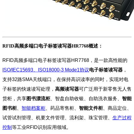
RFID高频多端口电子标签读写器HR7768概述：
RFID高频多端口电子标签读写器HR7768，是一款高性能的
ISO/IEC15693、ISO18000-3 Mode1协议
电子标签读写器
，
支持32路SMA天线端口，在保持高识读率的同时，实现对电
子标签的快速读写处理，
高频读写器
可广泛用于新零售无人售
货柜，共享
图书漂流柜
、智盘自助收银、自助洗衣服务、
智能
图书柜
、
智能档案柜
、药品寄售柜、
智能文件柜
、商品定位、
试管试剂管理、机要文件管理、流利架、珠宝管理、
生产过程
控制
等工业RFID识别应用领域。