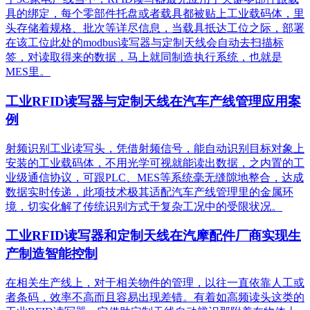
具的绑定，每个零部件托盘或者载具都被贴上工业载码体，里
头存储着规格、批次等详尽信息，当载具抵达工位之际，部署
在该工位此处的modbus读写器与定制天线会自动去扫描标
签，对读取得来的数据，马上就同制造执行系统，也就是
MES里。
工业RFID读写器与定制天线在汽车产线管理应用案
例
射频识别工业读写头，凭借射频信号，能自动识别目标对象上
安装的工业载码体，不用光学可视就能读出数据，之内置的工
业级通信协议，可跟PLC、MES等系统毫无缝隙地整合，达成
数据实时传递，此项技术极其适配汽车产线管理里的金属环
境，切实化解了传统识别方式于复杂工况中的受限状况。
工业RFID读写器和定制天线在汽摩配件厂商实现生
产制造智能控制
在相关生产线上，对于相关物件的管理，以往一直依靠人工或
者条码，效率不高而且容易出现差错。有着如高频读头这类的