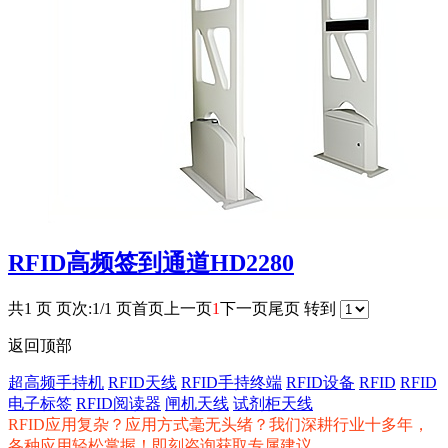
RFID高频签到通道HD2280
共1 页 页次:1/1 页
首页
上一页
1
下一页
尾页
转到
返回顶部
超高频手持机
RFID天线
RFID手持终端
RFID设备
RFID
RFID
电子标签
RFID阅读器
闸机天线
试剂柜天线
RFID应用复杂？应用方式毫无头绪？我们深耕行业十多年，
各种应用轻松掌握！即刻咨询获取专属建议。