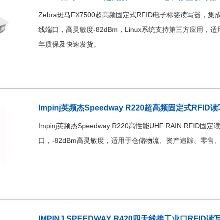
Zebra斑马FX7500超高频固定式RFID电子标签读写器，集成P
线端口，高灵敏度-82dBm，Linux系统支持第三方应用
年质保及快速发货。
Impinj英频杰Speedway R220超高频固定式RFID
Impinj英频杰Speedway R220高性能UHF RAIN RFI
口，-82dBm高灵敏度，适用于仓储物流、资产追踪、零售
IMPINJ SPEEDWAY R420四天线接工业口RFID读