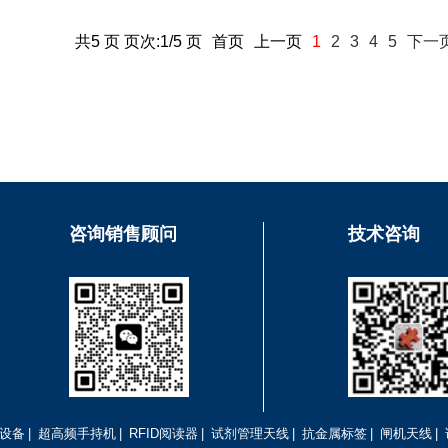
共5 页 页次:1/5 页
首页
上一页
1
2
3
4
5
下一
咨询销售顾问
技术咨询
D设备
|
超高频手持机
|
RFID阅读器
|
试剂管理天线
|
抗金属标签
|
闸机天线
|