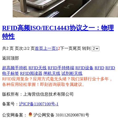
RFID高频ISO/IEC14443协议之一：物理
特性
共2 页 页次:2/2 页
首页
上一页
1
2
下一页
尾页
转到
返回顶部
超高频手持机
RFID天线
RFID手持终端
RFID设备
RFID
RFID
电子标签
RFID阅读器
闸机天线
试剂柜天线
RFID应用复杂？应用方式毫无头绪？我们深耕行业十多年，
各种应用轻松掌握！即刻咨询获取专属建议。
版权所有：上海营信信息技术有限公司
备案号：
沪ICP备11007100号-1
公安网备案：
沪公网安备 31011202008781号