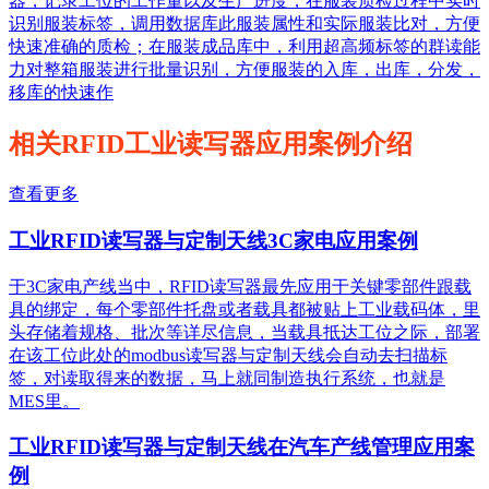
器，记录工位的工作量以及生产进度，在服装质检过程中实时
识别服装标签，调用数据库此服装属性和实际服装比对，方便
快速准确的质检；在服装成品库中，利用超高频标签的群读能
力对整箱服装进行批量识别，方便服装的入库，出库，分发，
移库的快速作
相关RFID工业读写器应用案例介绍
查看更多
工业RFID读写器与定制天线3C家电应用案例
于3C家电产线当中，RFID读写器最先应用于关键零部件跟载
具的绑定，每个零部件托盘或者载具都被贴上工业载码体，里
头存储着规格、批次等详尽信息，当载具抵达工位之际，部署
在该工位此处的modbus读写器与定制天线会自动去扫描标
签，对读取得来的数据，马上就同制造执行系统，也就是
MES里。
工业RFID读写器与定制天线在汽车产线管理应用案
例