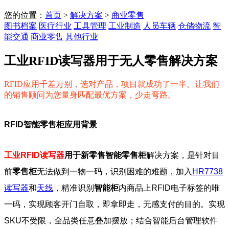
您的位置：
首页
>
解决方案
>
商业零售
图书档案
医疗行业
工具管理
工业制造
人员车辆
仓储物流
智
能交通
商业零售
其他行业
工业RFID读写器用于无人零售解决方案
RFID应用千差万别，选对产品，项目就成功了一半。让我们
的销售顾问为您量身匹配最优方案，少走弯路。
RFID智能零售柜应用背景
工业RFID读写器
用于新零售智能零售柜
解决方案，是针对目
前
零售柜
无法做到一物一码，识别困难的难题，加入
HR7738
读写器
和
天线
，精准识别
智能柜
内商品上RFID电子标签的唯
一码，实现顾客开门自取，即拿即走，无感支付的目的。实现
SKU不受限，全品类任意叠加摆放；结合智能后台管理软件