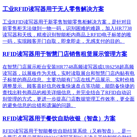
工业RFID读写器用于无人零售解决方案
工业RFID读写器用于新零售智能零售柜解决方案，是针对目
前零售柜无法做到一物一码，识别困难的难题，加入HR7738
读写器和天线，精准识别​智能柜内商品上RFID电子标签的唯
一码，实现顾客开门自取，即拿即走，无感支付的目的。
RFID读写器用于智慧门店销售租赁展示管理方案
在智慧门店展示柜台安装HR7748高频读写器或UR6258超高频
读写器，以展板作为天线，实时读取展台和智慧门店内贴有电
子标签的商品信息。主要功能有门店在线产品展示、实时价格
调整显示、顾客喜好信息收集快速盘点等功能，能防备快捷的
查找出鞋包商品的相关详细信息，并完全结合了RFID自动识
别管理的方式，更进一步提高门店数据管理工作效率，更全面
的避免信息的出错和遗漏的问题。
RFID读写器用于餐饮自助收银（智盘）方案
RFID读写器用于智能餐饮自助结算系统（又称智盘），是一