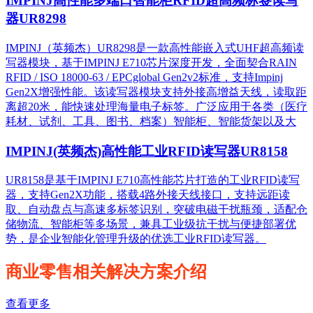
IMPINJ高性能多端口智能柜RFID超高频标签读写
器UR8298
IMPINJ（英频杰）UR8298是一款高性能嵌入式UHF超高频读
写器模块，基于IMPINJ E710芯片深度开发，全面契合RAIN
RFID / ISO 18000-63 / EPCglobal Gen2v2标准，支持Impinj
Gen2X增强性能。该读写器模块支持外接高增益天线，读取距
离超20米，能快速处理海量电子标签。广泛应用于各类（医疗
耗材、试剂、工具、图书、档案）智能柜、智能货架以及大
IMPINJ(英频杰)高性能工业RFID读写器UR8158
UR8158是基于IMPINJ E710高性能芯片打造的工业RFID读写
器，支持Gen2X功能，搭载4路外接天线接口，支持远距读
取、自动盘点与高速多标签识别，突破电磁干扰瓶颈，适配仓
储物流、智能柜等多场景，兼具工业级抗干扰与便捷部署优
势，是企业智能化管理升级的优选工业RFID读写器。
商业零售相关解决方案介绍
查看更多