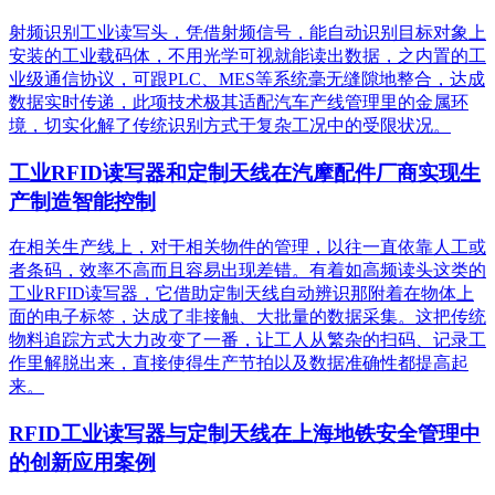
射频识别工业读写头，凭借射频信号，能自动识别目标对象上
安装的工业载码体，不用光学可视就能读出数据，之内置的工
业级通信协议，可跟PLC、MES等系统毫无缝隙地整合，达成
数据实时传递，此项技术极其适配汽车产线管理里的金属环
境，切实化解了传统识别方式于复杂工况中的受限状况。
工业RFID读写器和定制天线在汽摩配件厂商实现生
产制造智能控制
在相关生产线上，对于相关物件的管理，以往一直依靠人工或
者条码，效率不高而且容易出现差错。有着如高频读头这类的
工业RFID读写器，它借助定制天线自动辨识那附着在物体上
面的电子标签，达成了非接触、大批量的数据采集。这把传统
物料追踪方式大力改变了一番，让工人从繁杂的扫码、记录工
作里解脱出来，直接使得生产节拍以及数据准确性都提高起
来。
RFID工业读写器与定制天线在上海地铁安全管理中
的创新应用案例