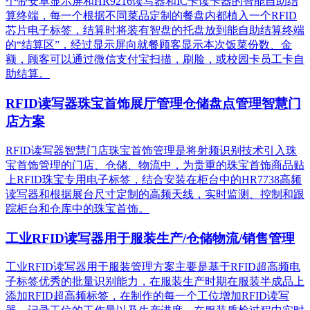
个带安卓显示屏和HR9216读写器和IC卡读卡器的智能自助结
算终端，每一个根据不同菜品定制的餐盘内都植入一个RFID
芯片电子标签，结算时将装有智盘的托盘放到能自助结算终端
的“结算区”，经过显示屏向就餐顾客显示本次饭菜份数、金
额，顾客可以通过微信支付宝扫描，刷脸，或校园卡员工卡自
助结算。
RFID读写器珠宝首饰展厅管理仓储盘点管理智慧门
店方案
RFID读写器智慧门店珠宝首饰管理是将射频识别技术引入珠
宝首饰管理的门店、仓储、物流中，为贵重的珠宝首饰商品贴
上RFID珠宝专用电子标签，结合安装在柜台中的HR7738高频
读写器和根据展台尺寸定制的高频天线，实时监测、控制和跟
踪柜台和仓库中的珠宝首饰。
工业RFID读写器用于服装生产/仓储物流/销售管理
工业RFID读写器用于服装管理方案主要是基于RFID超高频电
子标签优秀的批量识别能力，在服装生产时期在服装半成品上
添加RFID超高频标签，在制作的每一个工位增加RFID读写