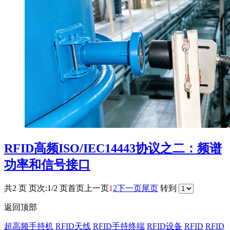
RFID高频ISO/IEC14443协议之二：频谱
功率和信号接口
共2 页 页次:1/2 页
首页
上一页
1
2
下一页
尾页
转到
返回顶部
超高频手持机
RFID天线
RFID手持终端
RFID设备
RFID
RFID