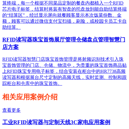
算终端，每一个根据不同菜品定制的餐盘内都植入一个RFID
芯片电子标签，结算时将装有智盘的托盘放到能自助结算终端
的“结算区”，经过显示屏向就餐顾客显示本次饭菜份数、金
额，顾客可以通过微信支付宝扫描，刷脸，或校园卡员工卡自
助结算。
RFID读写器珠宝首饰展厅管理仓储盘点管理智慧门
店方案
RFID读写器智慧门店珠宝首饰管理是将射频识别技术引入珠
宝首饰管理的门店、仓储、物流中，为贵重的珠宝首饰商品贴
上RFID珠宝专用电子标签，结合安装在柜台中的HR7738高频
读写器和根据展台尺寸定制的高频天线，实时监测、控制和跟
踪柜台和仓库中的珠宝首饰。
相关应用案例介绍
查看更多
工业RFID读写器与定制天线3C家电应用案例