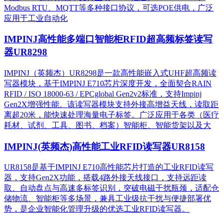
Modbus RTU、MQTT等多种接口协议，可选POE供电，广泛
应用于工业自动化
IMPINJ高性能多端口智能柜RFID超高频标签读写
器UR8298
IMPINJ（英频杰）UR8298是一款高性能嵌入式UHF超高频读
写器模块，基于IMPINJ E710芯片深度开发，全面契合RAIN
RFID / ISO 18000-63 / EPCglobal Gen2v2标准，支持Impinj
Gen2X增强性能。该读写器模块支持外接高增益天线，读取距
离超20米，能快速处理海量电子标签。广泛应用于各类（医疗
耗材、试剂、工具、图书、档案）智能柜、智能货架以及大
IMPINJ(英频杰)高性能工业RFID读写器UR8158
UR8158是基于IMPINJ E710高性能芯片打造的工业RFID读写
器，支持Gen2X功能，搭载4路外接天线接口，支持远距读
取、自动盘点与高速多标签识别，突破电磁干扰瓶颈，适配仓
储物流、智能柜等多场景，兼具工业级抗干扰与便捷部署优
势，是企业智能化管理升级的优选工业RFID读写器。