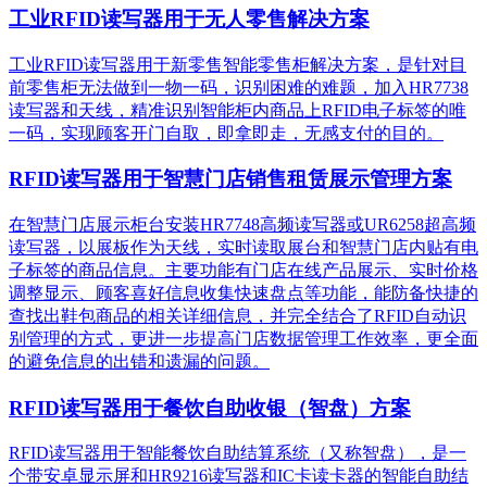
工业RFID读写器用于无人零售解决方案
工业RFID读写器用于新零售智能零售柜解决方案，是针对目
前零售柜无法做到一物一码，识别困难的难题，加入HR7738
读写器和天线，精准识别​智能柜内商品上RFID电子标签的唯
一码，实现顾客开门自取，即拿即走，无感支付的目的。
RFID读写器用于智慧门店销售租赁展示管理方案
在智慧门店展示柜台安装HR7748高频读写器或UR6258超高频
读写器，以展板作为天线，实时读取展台和智慧门店内贴有电
子标签的商品信息。主要功能有门店在线产品展示、实时价格
调整显示、顾客喜好信息收集快速盘点等功能，能防备快捷的
查找出鞋包商品的相关详细信息，并完全结合了RFID自动识
别管理的方式，更进一步提高门店数据管理工作效率，更全面
的避免信息的出错和遗漏的问题。
RFID读写器用于餐饮自助收银（智盘）方案
RFID读写器用于智能餐饮自助结算系统（又称智盘），是一
个带安卓显示屏和HR9216读写器和IC卡读卡器的智能自助结