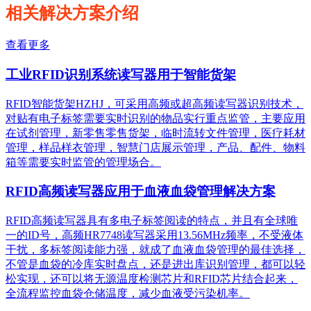
相关解决方案介绍
查看更多
工业RFID识别系统读写器用于智能货架
RFID智能货架HZHJ，可采用高频或超高频读写器识别技术，
对贴有电子标签需要实时识别的物品实行重点监管，主要应用
在试剂管理，新零售零售货架，临时流转文件管理，医疗耗材
管理，样品样衣管理，智慧门店展示管理，产品、配件、物料
箱等需要实时监管的管理场合。
RFID高频读写器应用于血液血袋管理解决方案
RFID高频读写器具有多电子标签阅读的特点，并且有全球唯
一的ID号，高频HR7748读写器采用13.56MHz频率，不受液体
干扰，多标签阅读能力强，就成了血液血袋管理的最佳选择，
不管是血袋的冷库实时盘点，还是进出库识别管理，都可以轻
松实现，还可以将无源温度检测芯片和RFID芯片结合起来，
全流程监控血袋仓储温度，减少血液受污染机率。