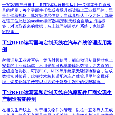
于3C家电产线当中，RFID读写器最先应用于关键零部件跟载
具的绑定，每个零部件托盘或者载具都被贴上工业载码体，里
头存储着规格、批次等详尽信息，当载具抵达工位之际，部署
在该工位此处的modbus读写器与定制天线会自动去扫描标
签，对读取得来的数据，马上就同制造执行系统，也就是
MES里。
工业RFID读写器与定制天线在汽车产线管理应用案
例
射频识别工业读写头，凭借射频信号，能自动识别目标对象上
安装的工业载码体，不用光学可视就能读出数据，之内置的工
业级通信协议，可跟PLC、MES等系统毫无缝隙地整合，达成
数据实时传递，此项技术极其适配汽车产线管理里的金属环
境，切实化解了传统识别方式于复杂工况中的受限状况。
工业RFID读写器和定制天线在汽摩配件厂商实现生
产制造智能控制
在相关生产线上，对于相关物件的管理，以往一直依靠人工或