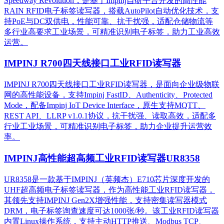
Speedway Revolution，是基于Impinj自研平台开发的高性能
RAIN RFID电子标签读写器，搭载AutoPilot自动优化技术，支
持PoE与DC双供电，性能可靠、抗干扰强，适配仓储物流等
多行业高要求工业场景，可精准识别电子标签，助力工业高效
运营。​
IMPINJ R700四天线接口工业RFID读写器
IMPINJ R700四天线接口工业RFID读写器，是面向企业级物联
网的高性能设备，支持Impinj FastID、Authenticity、Protected
Mode，配备Impinj IoT Device Interface，原生支持MQTT、
REST API、LLRP v1.0.1协议，抗干扰强、读取高效，适配多
行业工业场景，可精准识别电子标签，助力企业提升运营效
率。
IMPINJ高性能超高频工业RFID读写器UR8358
UR8358是一款基于IMPINJ（英频杰）E710芯片深度开发的
UHF超高频电子标签读写器，作为高性能工业RFID读写器，
其领先支持IMPINJ Gen2X增强性能，支持密集读写器模式
DRM，电子标签询查速度可达1000张/秒。该工业RFID读写器
内置Linux操作系统，支持主动HTTP推送、Modbus TCP、