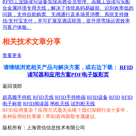
RFID工业级读写设备实现高效会员管理。高频工业读写头配
合金属环境专用天线，解决了传统条码易破损、识别效率低的
问题，支持自助购票、无感通行及多场景消费。系统支持微
信/支付宝支付，并可扩展至酒店联营，提升滑雪场运营效率
与客户体验。
相关技术文章分享
查看更多
请继续浏览相关产品与解决方案，或右边下载：
RFID
读写器和应用方案PDF电子版彩页
返回顶部
超高频手持机
RFID天线
RFID手持终端
RFID设备
RFID
RFID
电子标签
RFID阅读器
闸机天线
试剂柜天线
RFID应用复杂？应用方式毫无头绪？我们深耕行业十多年，
各种应用轻松掌握！即刻咨询获取专属建议。
版权所有：上海营信信息技术有限公司