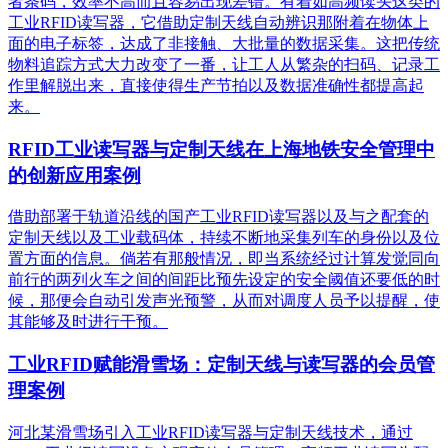
者条码，效率不高而且容易出现差错。有着如高频读头这类的
工业RFID读写器，它借助定制天线自动辨识那附着在物体上
面的电子标签，达成了非接触、大批量的数据采集。这把传统
物料追踪方式大力改变了一番，让工人从繁杂的扫码、记录工
作里解脱出来，直接使得生产节拍以及数据准确性都提高起
来。
RFID工业读写器与定制天线在上海地铁安全管理中
的创新应用案例
借助部署于轨道沿线的国产工业RFID读写器以及与之配套的
定制天线以及工业载码体，持续不断地采集列车的身份以及位
置方面的信息。倘若有那般情况，即当系统经过计算发觉同向
前行的两列火车之间的间距比预先设定的安全阈值还要低的时
候，那便会自动引发声光预警，从而对调度人员予以提醒，使
其能够及时进行干预。
工业RFID赋能滑雪场：定制天线与读写器的会员管
理案例
河北某滑雪场引入工业RFID读写器与定制天线技术，通过