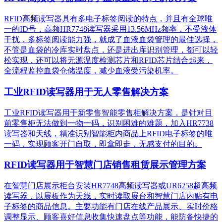
RFID高频读写器具有多电子标签阅读的特点，并且有全球唯
一的ID号，高频HR7748读写器采用13.56MHz频率，不受液体
干扰，多标签阅读能力强，就成了血液血袋管理的最佳选择，
不管是血袋的冷库实时盘点，还是进出库识别管理，都可以轻
松实现，还可以将无源温度检测芯片和RFID芯片结合起来，
全流程监控血袋仓储温度，减少血液受污染机率。
工业RFID读写器用于无人零售解决方案
工业RFID读写器用于新零售智能零售柜解决方案，是针对目
前零售柜无法做到一物一码，识别困难的难题，加入HR7738
读写器和天线，精准识别​智能柜内商品上RFID电子标签的唯
一码，实现顾客开门自取，即拿即走，无感支付的目的。
RFID读写器用于智慧门店销售租赁展示管理方案
在智慧门店展示柜台安装HR7748高频读写器或UR6258超高频
读写器，以展板作为天线，实时读取展台和智慧门店内贴有电
子标签的商品信息。主要功能有门店在线产品展示、实时价格
调整显示、顾客喜好信息收集快速盘点等功能，能防备快捷的