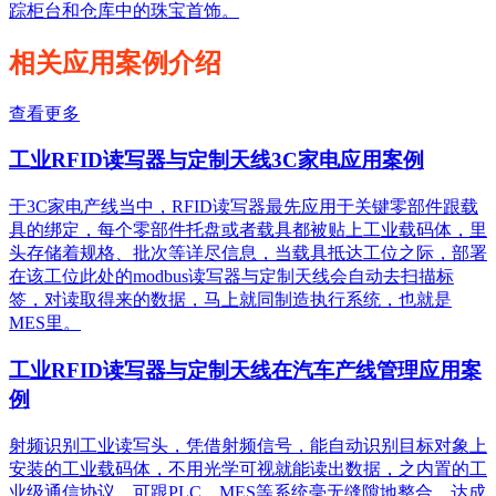
踪柜台和仓库中的珠宝首饰。
相关应用案例介绍
查看更多
工业RFID读写器与定制天线3C家电应用案例
于3C家电产线当中，RFID读写器最先应用于关键零部件跟载
具的绑定，每个零部件托盘或者载具都被贴上工业载码体，里
头存储着规格、批次等详尽信息，当载具抵达工位之际，部署
在该工位此处的modbus读写器与定制天线会自动去扫描标
签，对读取得来的数据，马上就同制造执行系统，也就是
MES里。
工业RFID读写器与定制天线在汽车产线管理应用案
例
射频识别工业读写头，凭借射频信号，能自动识别目标对象上
安装的工业载码体，不用光学可视就能读出数据，之内置的工
业级通信协议，可跟PLC、MES等系统毫无缝隙地整合，达成