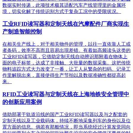
数据实时传递，此项技术极其适配汽车产线管理里的金属环
境，切实化解了传统识别方式于复杂工况中的受限状况。
工业RFID读写器和定制天线在汽摩配件厂商实现生
产制造智能控制
在相关生产线上，对于相关物件的管理，以往一直依靠人工或
者条码，效率不高而且容易出现差错。有着如高频读头这类的
工业RFID读写器，它借助定制天线自动辨识那附着在物体上
面的电子标签，达成了非接触、大批量的数据采集。这把传统
物料追踪方式大力改变了一番，让工人从繁杂的扫码、记录工
作里解脱出来，直接使得生产节拍以及数据准确性都提高起
来。
RFID工业读写器与定制天线在上海地铁安全管理中
的创新应用案例
借助部署于轨道沿线的国产工业RFID读写器以及与之配套的
定制天线以及工业载码体，持续不断地采集列车的身份以及位
置方面的信息。倘若有那般情况，即当系统经过计算发觉同向