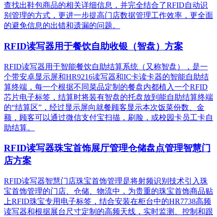
查找出鞋包商品的相关详细信息，并完全结合了RFID自动识
别管理的方式，更进一步提高门店数据管理工作效率，更全面
的避免信息的出错和遗漏的问题。
RFID读写器用于餐饮自助收银（智盘）方案
RFID读写器用于智能餐饮自助结算系统（又称智盘），是一
个带安卓显示屏和HR9216读写器和IC卡读卡器的智能自助结
算终端，每一个根据不同菜品定制的餐盘内都植入一个RFID
芯片电子标签，结算时将装有智盘的托盘放到能自助结算终端
的“结算区”，经过显示屏向就餐顾客显示本次饭菜份数、金
额，顾客可以通过微信支付宝扫描，刷脸，或校园卡员工卡自
助结算。
RFID读写器珠宝首饰展厅管理仓储盘点管理智慧门
店方案
RFID读写器智慧门店珠宝首饰管理是将射频识别技术引入珠
宝首饰管理的门店、仓储、物流中，为贵重的珠宝首饰商品贴
上RFID珠宝专用电子标签，结合安装在柜台中的HR7738高频
读写器和根据展台尺寸定制的高频天线，实时监测、控制和跟