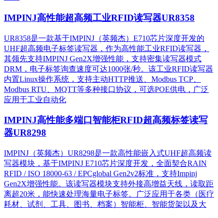
IMPINJ高性能超高频工业RFID读写器UR8358
UR8358是一款基于IMPINJ（英频杰）E710芯片深度开发的
UHF超高频电子标签读写器，作为高性能工业RFID读写器，
其领先支持IMPINJ Gen2X增强性能，支持密集读写器模式
DRM，电子标签询查速度可达1000张/秒。该工业RFID读写器
内置Linux操作系统，支持主动HTTP推送、Modbus TCP、
Modbus RTU、MQTT等多种接口协议，可选POE供电，广泛
应用于工业自动化
IMPINJ高性能多端口智能柜RFID超高频标签读写
器UR8298
IMPINJ（英频杰）UR8298是一款高性能嵌入式UHF超高频读
写器模块，基于IMPINJ E710芯片深度开发，全面契合RAIN
RFID / ISO 18000-63 / EPCglobal Gen2v2标准，支持Impinj
Gen2X增强性能。该读写器模块支持外接高增益天线，读取距
离超20米，能快速处理海量电子标签。广泛应用于各类（医疗
耗材、试剂、工具、图书、档案）智能柜、智能货架以及大