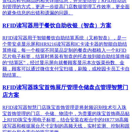
查找出鞋包商品的相关详细信息，并完全结合了RFID自动识
别管理的方式，更进一步提高门店数据管理工作效率，更全面
的避免信息的出错和遗漏的问题。
RFID读写器用于餐饮自助收银（智盘）方案
RFID读写器用于智能餐饮自助结算系统（又称智盘），是一
个带安卓显示屏和HR9216读写器和IC卡读卡器的智能自助结
算终端，每一个根据不同菜品定制的餐盘内都植入一个RFID
芯片电子标签，结算时将装有智盘的托盘放到能自助结算终端
的“结算区”，经过显示屏向就餐顾客显示本次饭菜份数、金
额，顾客可以通过微信支付宝扫描，刷脸，或校园卡员工卡自
助结算。
RFID读写器珠宝首饰展厅管理仓储盘点管理智慧门
店方案
RFID读写器智慧门店珠宝首饰管理是将射频识别技术引入珠
宝首饰管理的门店、仓储、物流中，为贵重的珠宝首饰商品贴
上RFID珠宝专用电子标签，结合安装在柜台中的HR7738高频
读写器和根据展台尺寸定制的高频天线，实时监测、控制和跟