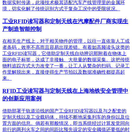
数据实时传递，此项技术极其适配汽车产线管理里的金属环
境，切实化解了传统识别方式于复杂工况中的受限状况。
工业RFID读写器和定制天线在汽摩配件厂商实现生
产制造智能控制
在相关生产线上，对于相关物件的管理，以往一直依靠人工或
者条码，效率不高而且容易出现差错。有着如高频读头这类的
工业RFID读写器，它借助定制天线自动辨识那附着在物体上
面的电子标签，达成了非接触、大批量的数据采集。这把传统
物料追踪方式大力改变了一番，让工人从繁杂的扫码、记录工
作里解脱出来，直接使得生产节拍以及数据准确性都提高起
来。
RFID工业读写器与定制天线在上海地铁安全管理中
的创新应用案例
借助部署于轨道沿线的国产工业RFID读写器以及与之配套的
定制天线以及工业载码体，持续不断地采集列车的身份以及位
置方面的信息。倘若有那般情况，即当系统经过计算发觉同向
前行的两列火车之间的间距比预先设定的安全阈值还要低的时