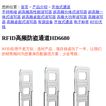
您的位置：
首页
>
产品介绍
>
开放式通道
手持终端
超高频高性能读写器
超高频分体式读写器
超高频一
体式读写器
超高频桌面式读写器
高频大功率读写器
高频读写
器
高频桌面式读写器
有源设备
开放式通道
电子标签
RFID天
线
RFID高频防盗通道HD6680
RFID应用千差万别，选对产品，项目就成功了一半。让我们
的销售顾问为您量身匹配最优方案，少走弯路。