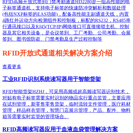
RFID高频开放式签到门禁考勤通道HD2280是一组高性能的电
子标签通道机，支持电子标签的快速防冲突解析和数据处理
(包括NXP标签的EAS功能)，配备高性能主副通道天线，内置
4路红外运动方向检测组件和控制板，标配的RS232，RS485串
行通讯接口以及RJ45(TCP/IP)网络接口可直接接驳主机、控制
器及其它相关设备，是会议签到、工厂考勤、公司考勤、会展
签到、图书馆防盗、门禁考勤及生产过程控制等
RFID开放式通道相关解决方案介绍
查看更多
工业RFID识别系统读写器用于智能货架
RFID智能货架HZHJ，可采用高频或超高频读写器识别技术，
对贴有电子标签需要实时识别的物品实行重点监管，主要应用
在试剂管理，新零售零售货架，临时流转文件管理，医疗耗材
管理，样品样衣管理，智慧门店展示管理，产品、配件、物料
箱等需要实时监管的管理场合。
RFID高频读写器应用于血液血袋管理解决方案