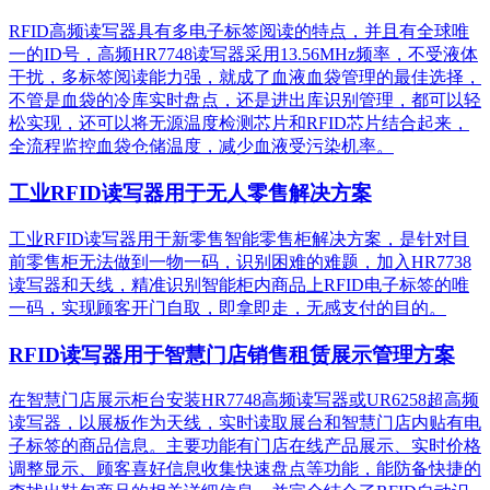
RFID高频读写器具有多电子标签阅读的特点，并且有全球唯
一的ID号，高频HR7748读写器采用13.56MHz频率，不受液体
干扰，多标签阅读能力强，就成了血液血袋管理的最佳选择，
不管是血袋的冷库实时盘点，还是进出库识别管理，都可以轻
松实现，还可以将无源温度检测芯片和RFID芯片结合起来，
全流程监控血袋仓储温度，减少血液受污染机率。
工业RFID读写器用于无人零售解决方案
工业RFID读写器用于新零售智能零售柜解决方案，是针对目
前零售柜无法做到一物一码，识别困难的难题，加入HR7738
读写器和天线，精准识别​智能柜内商品上RFID电子标签的唯
一码，实现顾客开门自取，即拿即走，无感支付的目的。
RFID读写器用于智慧门店销售租赁展示管理方案
在智慧门店展示柜台安装HR7748高频读写器或UR6258超高频
读写器，以展板作为天线，实时读取展台和智慧门店内贴有电
子标签的商品信息。主要功能有门店在线产品展示、实时价格
调整显示、顾客喜好信息收集快速盘点等功能，能防备快捷的