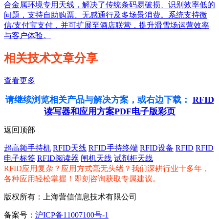
合金属环境专用天线，解决了传统条码易破损、识别效率低的
问题，支持自助购票、无感通行及多场景消费。系统支持微
信/支付宝支付，并可扩展至酒店联营，提升滑雪场运营效率
与客户体验。
相关技术文章分享
查看更多
请继续浏览相关产品与解决方案，或右边下载：
RFID
读写器和应用方案PDF电子版彩页
返回顶部
超高频手持机
RFID天线
RFID手持终端
RFID设备
RFID
RFID
电子标签
RFID阅读器
闸机天线
试剂柜天线
RFID应用复杂？应用方式毫无头绪？我们深耕行业十多年，
各种应用轻松掌握！即刻咨询获取专属建议。
版权所有：上海营信信息技术有限公司
备案号：
沪ICP备11007100号-1