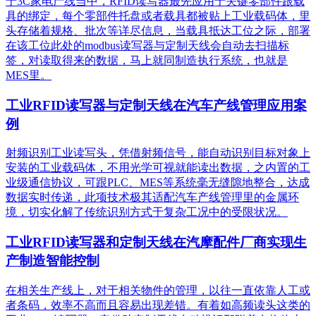
于3C家电产线当中，RFID读写器最先应用于关键零部件跟载
具的绑定，每个零部件托盘或者载具都被贴上工业载码体，里
头存储着规格、批次等详尽信息，当载具抵达工位之际，部署
在该工位此处的modbus读写器与定制天线会自动去扫描标
签，对读取得来的数据，马上就同制造执行系统，也就是
MES里。
工业RFID读写器与定制天线在汽车产线管理应用案
例
射频识别工业读写头，凭借射频信号，能自动识别目标对象上
安装的工业载码体，不用光学可视就能读出数据，之内置的工
业级通信协议，可跟PLC、MES等系统毫无缝隙地整合，达成
数据实时传递，此项技术极其适配汽车产线管理里的金属环
境，切实化解了传统识别方式于复杂工况中的受限状况。
工业RFID读写器和定制天线在汽摩配件厂商实现生
产制造智能控制
在相关生产线上，对于相关物件的管理，以往一直依靠人工或
者条码，效率不高而且容易出现差错。有着如高频读头这类的