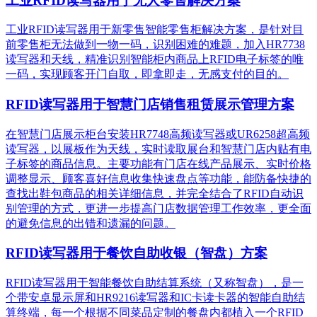
工业RFID读写器用于无人零售解决方案
工业RFID读写器用于新零售智能零售柜解决方案，是针对目
前零售柜无法做到一物一码，识别困难的难题，加入HR7738
读写器和天线，精准识别​智能柜内商品上RFID电子标签的唯
一码，实现顾客开门自取，即拿即走，无感支付的目的。
RFID读写器用于智慧门店销售租赁展示管理方案
在智慧门店展示柜台安装HR7748高频读写器或UR6258超高频
读写器，以展板作为天线，实时读取展台和智慧门店内贴有电
子标签的商品信息。主要功能有门店在线产品展示、实时价格
调整显示、顾客喜好信息收集快速盘点等功能，能防备快捷的
查找出鞋包商品的相关详细信息，并完全结合了RFID自动识
别管理的方式，更进一步提高门店数据管理工作效率，更全面
的避免信息的出错和遗漏的问题。
RFID读写器用于餐饮自助收银（智盘）方案
RFID读写器用于智能餐饮自助结算系统（又称智盘），是一
个带安卓显示屏和HR9216读写器和IC卡读卡器的智能自助结
算终端，每一个根据不同菜品定制的餐盘内都植入一个RFID