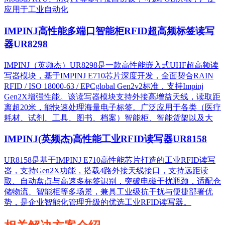
应用于工业自动化
IMPINJ高性能多端口智能柜RFID超高频标签读写
器UR8298
IMPINJ（英频杰）UR8298是一款高性能嵌入式UHF超高频读
写器模块，基于IMPINJ E710芯片深度开发，全面契合RAIN
RFID / ISO 18000-63 / EPCglobal Gen2v2标准，支持Impinj
Gen2X增强性能。该读写器模块支持外接高增益天线，读取距
离超20米，能快速处理海量电子标签。广泛应用于各类（医疗
耗材、试剂、工具、图书、档案）智能柜、智能货架以及大
IMPINJ(英频杰)高性能工业RFID读写器UR8158
UR8158是基于IMPINJ E710高性能芯片打造的工业RFID读写
器，支持Gen2X功能，搭载4路外接天线接口，支持远距读
取、自动盘点与高速多标签识别，突破电磁干扰瓶颈，适配仓
储物流、智能柜等多场景，兼具工业级抗干扰与便捷部署优
势，是企业智能化管理升级的优选工业RFID读写器。