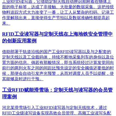
工业RFID读写器，它借助定制天线自动辨识那附着在物体上
面的电子标签，达成了非接触、大批量的数据采集。这把传统
物料追踪方式大力改变了一番，让工人从繁杂的扫码、记录工
作里解脱出来，直接使得生产节拍以及数据准确性都提高起
来。
RFID工业读写器与定制天线在上海地铁安全管理中
的创新应用案例
借助部署于轨道沿线的国产工业RFID读写器以及与之配套的
定制天线以及工业载码体，持续不断地采集列车的身份以及位
置方面的信息。倘若有那般情况，即当系统经过计算发觉同向
前行的两列火车之间的间距比预先设定的安全阈值还要低的时
候，那便会自动引发声光预警，从而对调度人员予以提醒，使
其能够及时进行干预。
工业RFID赋能滑雪场：定制天线与读写器的会员管
理案例
河北某滑雪场引入工业RFID读写器与定制天线技术，通过
RFID工业级读写设备实现高效会员管理。高频工业读写头配