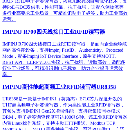
RAIN RFID电子标签读写器，搭载AutoPilot自动优化技术，支
持PoE与DC双供电，性能可靠、抗干扰强，适配仓储物流等
多行业高要求工业场景，可精准识别电子标签，助力工业高效
运营。​
IMPINJ R700四天线接口工业RFID读写器
IMPINJ R700四天线接口工业RFID读写器，是面向企业级物联
网的高性能设备，支持Impinj FastID、Authenticity、Protected
Mode，配备Impinj IoT Device Interface，原生支持MQTT、
REST API、LLRP v1.0.1协议，抗干扰强、读取高效，适配多
行业工业场景，可精准识别电子标签，助力企业提升运营效
率。
IMPINJ高性能超高频工业RFID读写器UR8358
UR8358是一款基于IMPINJ（英频杰）E710芯片深度开发的
UHF超高频电子标签读写器，作为高性能工业RFID读写器，
其领先支持IMPINJ Gen2X增强性能，支持密集读写器模式
DRM，电子标签询查速度可达1000张/秒。该工业RFID读写器
内置Linux操作系统，支持主动HTTP推送、Modbus TCP、
Modbus RTU、MQTT等多种接口协议，可选POE供电，广泛