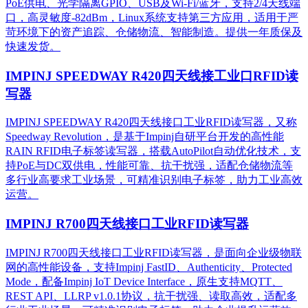
PoE供电、光学隔离GPIO、USB及Wi-Fi/蓝牙，支持2/4天线端
口，高灵敏度-82dBm，Linux系统支持第三方应用，适用于严
苛环境下的资产追踪、仓储物流、智能制造。提供一年质保及
快速发货。
IMPINJ SPEEDWAY R420四天线接工业口RFID读
写器
IMPINJ SPEEDWAY R420四天线接口工业RFID读写器，又称
Speedway Revolution，是基于Impinj自研平台开发的高性能
RAIN RFID电子标签读写器，搭载AutoPilot自动优化技术，支
持PoE与DC双供电，性能可靠、抗干扰强，适配仓储物流等
多行业高要求工业场景，可精准识别电子标签，助力工业高效
运营。​
IMPINJ R700四天线接口工业RFID读写器
IMPINJ R700四天线接口工业RFID读写器，是面向企业级物联
网的高性能设备，支持Impinj FastID、Authenticity、Protected
Mode，配备Impinj IoT Device Interface，原生支持MQTT、
REST API、LLRP v1.0.1协议，抗干扰强、读取高效，适配多