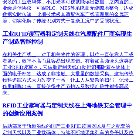
安装的工业载码体，不用光学可视就能读出数据，之内置的工
业级通信协议，可跟PLC、MES等系统毫无缝隙地整合，达成
数据实时传递，此项技术极其适配汽车产线管理里的金属环
境，切实化解了传统识别方式于复杂工况中的受限状况。
工业RFID读写器和定制天线在汽摩配件厂商实现生
产制造智能控制
在相关生产线上，对于相关物件的管理，以往一直依靠人工或
者条码，效率不高而且容易出现差错。有着如高频读头这类的
工业RFID读写器，它借助定制天线自动辨识那附着在物体上
面的电子标签，达成了非接触、大批量的数据采集。这把传统
物料追踪方式大力改变了一番，让工人从繁杂的扫码、记录工
作里解脱出来，直接使得生产节拍以及数据准确性都提高起
来。
RFID工业读写器与定制天线在上海地铁安全管理中
的创新应用案例
借助部署于轨道沿线的国产工业RFID读写器以及与之配套的
定制天线以及工业载码体，持续不断地采集列车的身份以及位