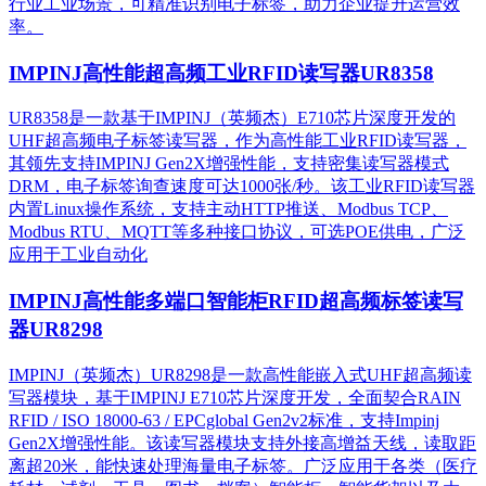
行业工业场景，可精准识别电子标签，助力企业提升运营效
率。
IMPINJ高性能超高频工业RFID读写器UR8358
UR8358是一款基于IMPINJ（英频杰）E710芯片深度开发的
UHF超高频电子标签读写器，作为高性能工业RFID读写器，
其领先支持IMPINJ Gen2X增强性能，支持密集读写器模式
DRM，电子标签询查速度可达1000张/秒。该工业RFID读写器
内置Linux操作系统，支持主动HTTP推送、Modbus TCP、
Modbus RTU、MQTT等多种接口协议，可选POE供电，广泛
应用于工业自动化
IMPINJ高性能多端口智能柜RFID超高频标签读写
器UR8298
IMPINJ（英频杰）UR8298是一款高性能嵌入式UHF超高频读
写器模块，基于IMPINJ E710芯片深度开发，全面契合RAIN
RFID / ISO 18000-63 / EPCglobal Gen2v2标准，支持Impinj
Gen2X增强性能。该读写器模块支持外接高增益天线，读取距
离超20米，能快速处理海量电子标签。广泛应用于各类（医疗