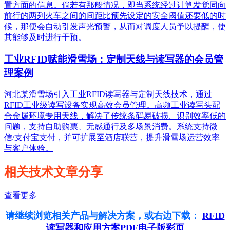
置方面的信息。倘若有那般情况，即当系统经过计算发觉同向
前行的两列火车之间的间距比预先设定的安全阈值还要低的时
候，那便会自动引发声光预警，从而对调度人员予以提醒，使
其能够及时进行干预。
工业RFID赋能滑雪场：定制天线与读写器的会员管
理案例
河北某滑雪场引入工业RFID读写器与定制天线技术，通过
RFID工业级读写设备实现高效会员管理。高频工业读写头配
合金属环境专用天线，解决了传统条码易破损、识别效率低的
问题，支持自助购票、无感通行及多场景消费。系统支持微
信/支付宝支付，并可扩展至酒店联营，提升滑雪场运营效率
与客户体验。
相关技术文章分享
查看更多
请继续浏览相关产品与解决方案，或右边下载：
RFID
读写器和应用方案PDF电子版彩页