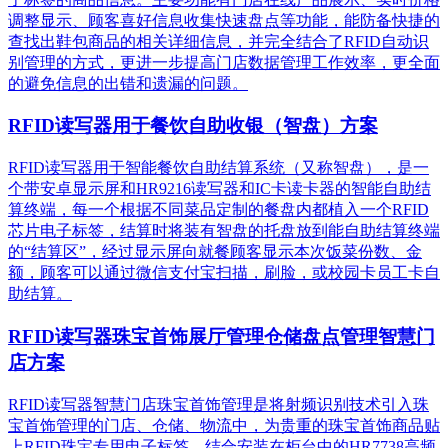
调整显示、顾客喜好信息收集快速盘点等功能，能防备快捷的
查找出鞋包商品的相关详细信息，并完全结合了RFID自动识
别管理的方式，更进一步提高门店数据管理工作效率，更全面
的避免信息的出错和遗漏的问题。
RFID读写器用于餐饮自助收银（智盘）方案
RFID读写器用于智能餐饮自助结算系统（又称智盘），是一
个带安卓显示屏和HR9216读写器和IC卡读卡器的智能自助结
算终端，每一个根据不同菜品定制的餐盘内都植入一个RFID
芯片电子标签，结算时将装有智盘的托盘放到能自助结算终端
的“结算区”，经过显示屏向就餐顾客显示本次饭菜份数、金
额，顾客可以通过微信支付宝扫描，刷脸，或校园卡员工卡自
助结算。
RFID读写器珠宝首饰展厅管理仓储盘点管理智慧门
店方案
RFID读写器智慧门店珠宝首饰管理是将射频识别技术引入珠
宝首饰管理的门店、仓储、物流中，为贵重的珠宝首饰商品贴
上RFID珠宝专用电子标签，结合安装在柜台中的HR7738高频