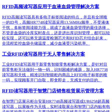
RFID高频读写器应用于血液血袋管理解决方案
RFID高频读写器具有多电子标签阅读的特点，并且有全球唯
一的ID号，高频HR7748读写器采用13.56MHz频率，不受液体
干扰，多标签阅读能力强，就成了血液血袋管理的最佳选择，
不管是血袋的冷库实时盘点，还是进出库识别管理，都可以轻
松实现，还可以将无源温度检测芯片和RFID芯片结合起来，
全流程监控血袋仓储温度，减少血液受污染机率。
工业RFID读写器用于无人零售解决方案
工业RFID读写器用于新零售智能零售柜解决方案，是针对目
前零售柜无法做到一物一码，识别困难的难题，加入HR7738
读写器和天线，精准识别​智能柜内商品上RFID电子标签的唯
一码，实现顾客开门自取，即拿即走，无感支付的目的。
RFID读写器用于智慧门店销售租赁展示管理方案
在智慧门店展示柜台安装HR7748高频读写器或UR6258超高频
读写器，以展板作为天线，实时读取展台和智慧门店内贴有电
子标签的商品信息。主要功能有门店在线产品展示、实时价格