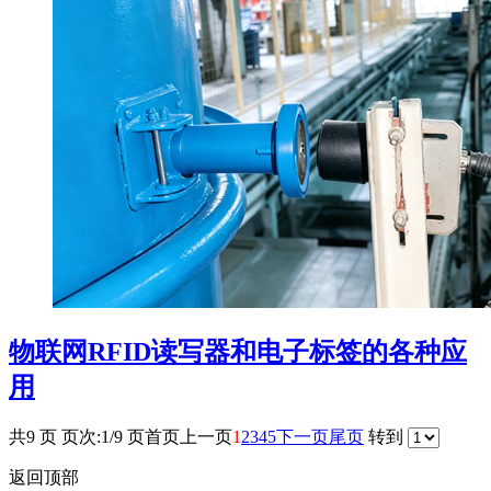
物联网RFID读写器和电子标签的各种应
用
共9 页 页次:1/9 页
首页
上一页
1
2
3
4
5
下一页
尾页
转到
返回顶部