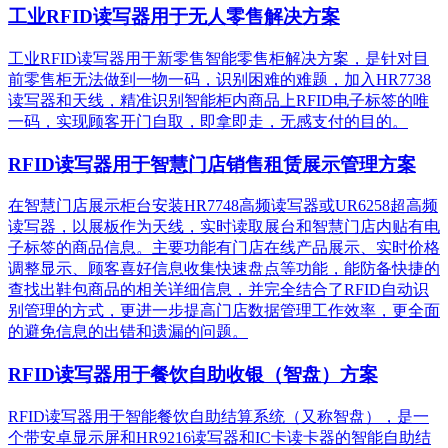
工业RFID读写器用于无人零售解决方案
工业RFID读写器用于新零售智能零售柜解决方案，是针对目
前零售柜无法做到一物一码，识别困难的难题，加入HR7738
读写器和天线，精准识别​智能柜内商品上RFID电子标签的唯
一码，实现顾客开门自取，即拿即走，无感支付的目的。
RFID读写器用于智慧门店销售租赁展示管理方案
在智慧门店展示柜台安装HR7748高频读写器或UR6258超高频
读写器，以展板作为天线，实时读取展台和智慧门店内贴有电
子标签的商品信息。主要功能有门店在线产品展示、实时价格
调整显示、顾客喜好信息收集快速盘点等功能，能防备快捷的
查找出鞋包商品的相关详细信息，并完全结合了RFID自动识
别管理的方式，更进一步提高门店数据管理工作效率，更全面
的避免信息的出错和遗漏的问题。
RFID读写器用于餐饮自助收银（智盘）方案
RFID读写器用于智能餐饮自助结算系统（又称智盘），是一
个带安卓显示屏和HR9216读写器和IC卡读卡器的智能自助结