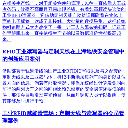
在相关生产线上，对于相关物件的管理，以往一直依靠人工或
者条码，效率不高而且容易出现差错。有着如高频读头这类的
工业RFID读写器，它借助定制天线自动辨识那附着在物体上
面的电子标签，达成了非接触、大批量的数据采集。这把传统
物料追踪方式大力改变了一番，让工人从繁杂的扫码、记录工
作里解脱出来，直接使得生产节拍以及数据准确性都提高起
来。
RFID工业读写器与定制天线在上海地铁安全管理中
的创新应用案例
借助部署于轨道沿线的国产工业RFID读写器以及与之配套的
定制天线以及工业载码体，持续不断地采集列车的身份以及位
置方面的信息。倘若有那般情况，即当系统经过计算发觉同向
前行的两列火车之间的间距比预先设定的安全阈值还要低的时
候，那便会自动引发声光预警，从而对调度人员予以提醒，使
其能够及时进行干预。
工业RFID赋能滑雪场：定制天线与读写器的会员管
理案例