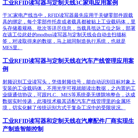
工业RFID读写器与定制天线3C家电应用案例
于3C家电产线当中，RFID读写器最先应用于关键零部件跟载
具的绑定，每个零部件托盘或者载具都被贴上工业载码体，里
头存储着规格、批次等详尽信息，当载具抵达工位之际，部署
在该工位此处的modbus读写器与定制天线会自动去扫描标
签，对读取得来的数据，马上就同制造执行系统，也就是
MES里。
工业RFID读写器与定制天线在汽车产线管理应用案
例
射频识别工业读写头，凭借射频信号，能自动识别目标对象上
安装的工业载码体，不用光学可视就能读出数据，之内置的工
业级通信协议，可跟PLC、MES等系统毫无缝隙地整合，达成
数据实时传递，此项技术极其适配汽车产线管理里的金属环
境，切实化解了传统识别方式于复杂工况中的受限状况。
工业RFID读写器和定制天线在汽摩配件厂商实现生
产制造智能控制