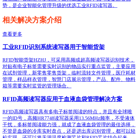
势，是企业智能化管理升级的优选工业RFID读写器。
相关解决方案介绍
查看更多
工业RFID识别系统读写器用于智能货架
RFID智能货架HZHJ，可采用高频或超高频读写器识别技术，
对贴有电子标签需要实时识别的物品实行重点监管，主要应用
在试剂管理，新零售零售货架，临时流转文件管理，医疗耗材
管理，样品样衣管理，智慧门店展示管理，产品、配件、物料
箱等需要实时监管的管理场合。
RFID高频读写器应用于血液血袋管理解决方案
RFID高频读写器具有多电子标签阅读的特点，并且有全球唯
一的ID号，高频HR7748读写器采用13.56MHz频率，不受液体
干扰，多标签阅读能力强，就成了血液血袋管理的最佳选择，
不管是血袋的冷库实时盘点，还是进出库识别管理，都可以轻
松实现，还可以将无源温度检测芯片和RFID芯片结合起来，