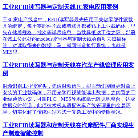
工业RFID读写器与定制天线3C家电应用案例
于3C家电产线当中，RFID读写器最先应用于关键零部件跟载
具的绑定，每个零部件托盘或者载具都被贴上工业载码体，里
头存储着规格、批次等详尽信息，当载具抵达工位之际，部署
在该工位此处的modbus读写器与定制天线会自动去扫描标
签，对读取得来的数据，马上就同制造执行系统，也就是
MES里。
工业RFID读写器与定制天线在汽车产线管理应用案
例
射频识别工业读写头，凭借射频信号，能自动识别目标对象上
安装的工业载码体，不用光学可视就能读出数据，之内置的工
业级通信协议，可跟PLC、MES等系统毫无缝隙地整合，达成
数据实时传递，此项技术极其适配汽车产线管理里的金属环
境，切实化解了传统识别方式于复杂工况中的受限状况。
工业RFID读写器和定制天线在汽摩配件厂商实现生
产制造智能控制