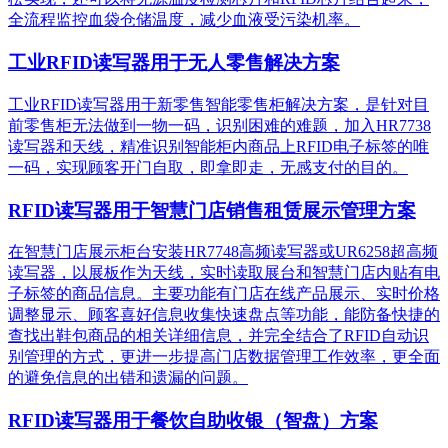
全流程监控血袋仓储温度，减少血液受污染机率。
工业RFID读写器用于无人零售解决方案
工业RFID读写器用于新零售智能零售柜解决方案，是针对目
前零售柜无法做到一物一码，识别困难的难题，加入HR7738
读写器和天线，精准识别​智能柜内商品上RFID电子标签的唯
一码，实现顾客开门自取，即拿即走，无感支付的目的。
RFID读写器用于智慧门店销售租赁展示管理方案
在智慧门店展示柜台安装HR7748高频读写器或UR6258超高频
读写器，以展板作为天线，实时读取展台和智慧门店内贴有电
子标签的商品信息。主要功能有门店在线产品展示、实时价格
调整显示、顾客喜好信息收集快速盘点等功能，能防备快捷的
查找出鞋包商品的相关详细信息，并完全结合了RFID自动识
别管理的方式，更进一步提高门店数据管理工作效率，更全面
的避免信息的出错和遗漏的问题。
RFID读写器用于餐饮自助收银（智盘）方案