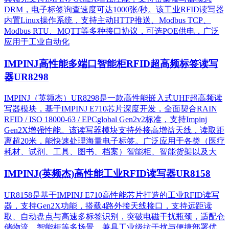
DRM，电子标签询查速度可达1000张/秒。该工业RFID读写器
内置Linux操作系统，支持主动HTTP推送、Modbus TCP、
Modbus RTU、MQTT等多种接口协议，可选POE供电，广泛
应用于工业自动化
IMPINJ高性能多端口智能柜RFID超高频标签读写
器UR8298
IMPINJ（英频杰）UR8298是一款高性能嵌入式UHF超高频读
写器模块，基于IMPINJ E710芯片深度开发，全面契合RAIN
RFID / ISO 18000-63 / EPCglobal Gen2v2标准，支持Impinj
Gen2X增强性能。该读写器模块支持外接高增益天线，读取距
离超20米，能快速处理海量电子标签。广泛应用于各类（医疗
耗材、试剂、工具、图书、档案）智能柜、智能货架以及大
IMPINJ(英频杰)高性能工业RFID读写器UR8158
UR8158是基于IMPINJ E710高性能芯片打造的工业RFID读写
器，支持Gen2X功能，搭载4路外接天线接口，支持远距读
取、自动盘点与高速多标签识别，突破电磁干扰瓶颈，适配仓
储物流、智能柜等多场景，兼具工业级抗干扰与便捷部署优