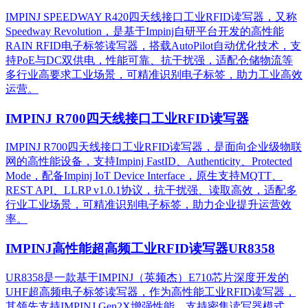
IMPINJ SPEEDWAY R420四天线接口工业RFID读写器，又称
Speedway Revolution，是基于Impinj自研平台开发的高性能
RAIN RFID电子标签读写器，搭载AutoPilot自动优化技术，支
持PoE与DC双供电，性能可靠、抗干扰强，适配仓储物流等
多行业高要求工业场景，可精准识别电子标签，助力工业高效
运营。​
IMPINJ R700四天线接口工业RFID读写器
IMPINJ R700四天线接口工业RFID读写器，是面向企业级物联
网的高性能设备，支持Impinj FastID、Authenticity、Protected
Mode，配备Impinj IoT Device Interface，原生支持MQTT、
REST API、LLRP v1.0.1协议，抗干扰强、读取高效，适配多
行业工业场景，可精准识别电子标签，助力企业提升运营效
率。
IMPINJ高性能超高频工业RFID读写器UR8358
UR8358是一款基于IMPINJ（英频杰）E710芯片深度开发的
UHF超高频电子标签读写器，作为高性能工业RFID读写器，
其领先支持IMPINJ Gen2X增强性能，支持密集读写器模式