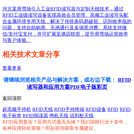
河北某滑雪场引入工业RFID读写器与定制天线技术，通过
RFID工业级读写设备实现高效会员管理。高频工业读写头配
合金属环境专用天线，解决了传统条码易破损、识别效率低的
问题，支持自助购票、无感通行及多场景消费。系统支持微
信/支付宝支付，并可扩展至酒店联营，提升滑雪场运营效率
与客户体验。
相关技术文章分享
查看更多
请继续浏览相关产品与解决方案，或右边下载：
RFID
读写器和应用方案PDF电子版彩页
返回顶部
超高频手持机
RFID天线
RFID手持终端
RFID设备
RFID
RFID
电子标签
RFID阅读器
闸机天线
试剂柜天线
RFID应用复杂？应用方式毫无头绪？我们深耕行业十多年，
各种应用轻松掌握！即刻咨询获取专属建议。