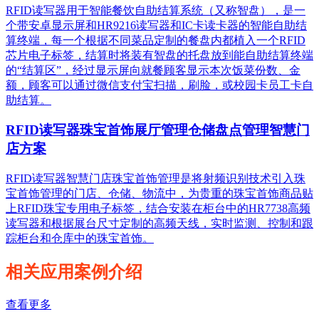
RFID读写器用于智能餐饮自助结算系统（又称智盘），是一
个带安卓显示屏和HR9216读写器和IC卡读卡器的智能自助结
算终端，每一个根据不同菜品定制的餐盘内都植入一个RFID
芯片电子标签，结算时将装有智盘的托盘放到能自助结算终端
的“结算区”，经过显示屏向就餐顾客显示本次饭菜份数、金
额，顾客可以通过微信支付宝扫描，刷脸，或校园卡员工卡自
助结算。
RFID读写器珠宝首饰展厅管理仓储盘点管理智慧门
店方案
RFID读写器智慧门店珠宝首饰管理是将射频识别技术引入珠
宝首饰管理的门店、仓储、物流中，为贵重的珠宝首饰商品贴
上RFID珠宝专用电子标签，结合安装在柜台中的HR7738高频
读写器和根据展台尺寸定制的高频天线，实时监测、控制和跟
踪柜台和仓库中的珠宝首饰。
相关应用案例介绍
查看更多