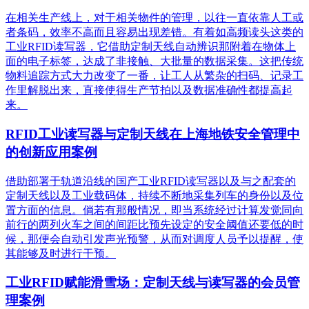
在相关生产线上，对于相关物件的管理，以往一直依靠人工或
者条码，效率不高而且容易出现差错。有着如高频读头这类的
工业RFID读写器，它借助定制天线自动辨识那附着在物体上
面的电子标签，达成了非接触、大批量的数据采集。这把传统
物料追踪方式大力改变了一番，让工人从繁杂的扫码、记录工
作里解脱出来，直接使得生产节拍以及数据准确性都提高起
来。
RFID工业读写器与定制天线在上海地铁安全管理中
的创新应用案例
借助部署于轨道沿线的国产工业RFID读写器以及与之配套的
定制天线以及工业载码体，持续不断地采集列车的身份以及位
置方面的信息。倘若有那般情况，即当系统经过计算发觉同向
前行的两列火车之间的间距比预先设定的安全阈值还要低的时
候，那便会自动引发声光预警，从而对调度人员予以提醒，使
其能够及时进行干预。
工业RFID赋能滑雪场：定制天线与读写器的会员管
理案例