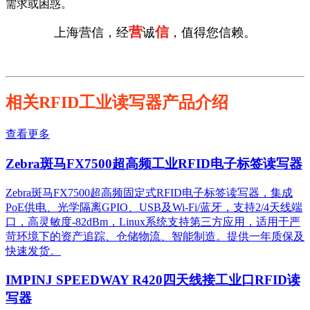
需求或困惑。
营
信
上海营信，经
诚
，值得您信赖。
相关RFID工业读写器产品介绍
查看更多
Zebra斑马FX7500超高频工业RFID电子标签读写器
Zebra斑马FX7500超高频固定式RFID电子标签读写器，集成
PoE供电、光学隔离GPIO、USB及Wi-Fi/蓝牙，支持2/4天线端
口，高灵敏度-82dBm，Linux系统支持第三方应用，适用于严
苛环境下的资产追踪、仓储物流、智能制造。提供一年质保及
快速发货。
IMPINJ SPEEDWAY R420四天线接工业口RFID读
写器