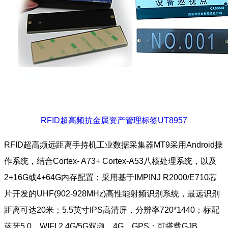
RFID超高频抗金属资产管理标签UT8957
RFID超高频远距离手持机工业数据采集器MT9采用Android操
作系统，结合Cortex- A73+ Cortex-A53八核处理系统，以及
2+16G或4+64G内存配置；采用基于IMPINJ R2000/E710芯
片开发的UHF(902-928MHz)高性能射频识别系统，最远识别
距离可达20米；5.5英寸IPS高清屏，分辨率720*1440；标配
蓝牙5.0，WIFI 2.4G/5G双频，4G，GPS；可搭载GJB