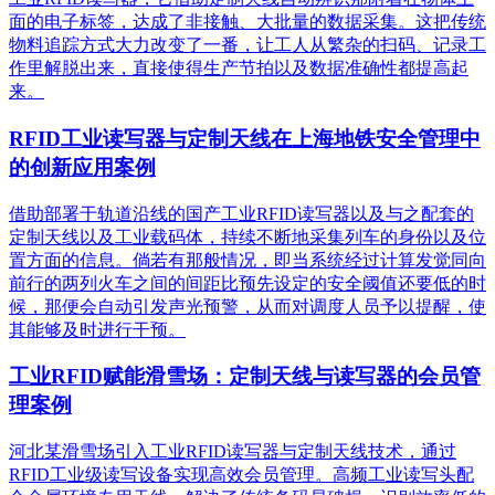
面的电子标签，达成了非接触、大批量的数据采集。这把传统
物料追踪方式大力改变了一番，让工人从繁杂的扫码、记录工
作里解脱出来，直接使得生产节拍以及数据准确性都提高起
来。
RFID工业读写器与定制天线在上海地铁安全管理中
的创新应用案例
借助部署于轨道沿线的国产工业RFID读写器以及与之配套的
定制天线以及工业载码体，持续不断地采集列车的身份以及位
置方面的信息。倘若有那般情况，即当系统经过计算发觉同向
前行的两列火车之间的间距比预先设定的安全阈值还要低的时
候，那便会自动引发声光预警，从而对调度人员予以提醒，使
其能够及时进行干预。
工业RFID赋能滑雪场：定制天线与读写器的会员管
理案例
河北某滑雪场引入工业RFID读写器与定制天线技术，通过
RFID工业级读写设备实现高效会员管理。高频工业读写头配