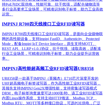
持PoE与DC双供电，性能可靠、抗干扰强，适配仓储物流等
多行业高要求工业场景，可精准识别电子标签，助力工业高效
运营。​
IMPINJ R700四天线接口工业RFID读写器
IMPINJ R700四天线接口工业RFID读写器，是面向企业级物联
网的高性能设备，支持Impinj FastID、Authenticity、Protected
Mode，配备Impinj IoT Device Interface，原生支持MQTT、
REST API、LLRP v1.0.1协议，抗干扰强、读取高效，适配多
行业工业场景，可精准识别电子标签，助力企业提升运营效
率。
IMPINJ高性能超高频工业RFID读写器UR8358
UR8358是一款基于IMPINJ（英频杰）E710芯片深度开发的
UHF超高频电子标签读写器，作为高性能工业RFID读写器，
其领先支持IMPINJ Gen2X增强性能，支持密集读写器模式
DRM，电子标签询查速度可达1000张/秒。该工业RFID读写器
内置Linux操作系统，支持主动HTTP推送、Modbus TCP、
Modbus RTU、MQTT等多种接口协议，可选POE供电，广泛