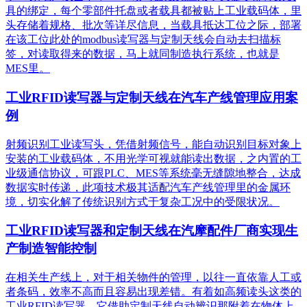
具的绑定，每个零部件托盘或者载具都被贴上工业载码体，里
头存储着规格、批次等详尽信息，当载具抵达工位之际，部署
在该工位此处的modbus读写器与定制天线会自动去扫描标
签，对读取得来的数据，马上就同制造执行系统，也就是
MES里。
工业RFID读写器与定制天线在汽车产线管理应用案
例
射频识别工业读写头，凭借射频信号，能自动识别目标对象上
安装的工业载码体，不用光学可视就能读出数据，之内置的工
业级通信协议，可跟PLC、MES等系统毫无缝隙地整合，达成
数据实时传递，此项技术极其适配汽车产线管理里的金属环
境，切实化解了传统识别方式于复杂工况中的受限状况。
工业RFID读写器和定制天线在汽摩配件厂商实现生
产制造智能控制
在相关生产线上，对于相关物件的管理，以往一直依靠人工或
者条码，效率不高而且容易出现差错。有着如高频读头这类的
工业RFID读写器，它借助定制天线自动辨识那附着在物体上