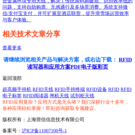
合金属环境专用天线，解决了传统条码易破损、识别效率低的
问题，支持自助购票、无感通行及多场景消费。系统支持微
信/支付宝支付，并可扩展至酒店联营，提升滑雪场运营效率
与客户体验。
相关技术文章分享
查看更多
请继续浏览相关产品与解决方案，或右边下载：
RFID
读写器和应用方案PDF电子版彩页
返回顶部
超高频手持机
RFID天线
RFID手持终端
RFID设备
RFID
RFID
电子标签
RFID阅读器
闸机天线
试剂柜天线
RFID应用复杂？应用方式毫无头绪？我们深耕行业十多年，
各种应用轻松掌握！即刻咨询获取专属建议。
版权所有：上海营信信息技术有限公司
备案号：
沪ICP备11007100号-1