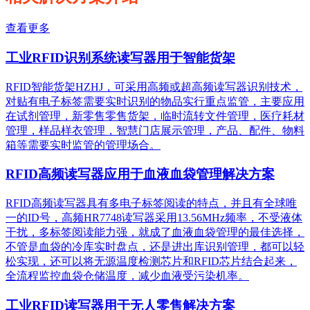
查看更多
工业RFID识别系统读写器用于智能货架
RFID智能货架HZHJ，可采用高频或超高频读写器识别技术，
对贴有电子标签需要实时识别的物品实行重点监管，主要应用
在试剂管理，新零售零售货架，临时流转文件管理，医疗耗材
管理，样品样衣管理，智慧门店展示管理，产品、配件、物料
箱等需要实时监管的管理场合。
RFID高频读写器应用于血液血袋管理解决方案
RFID高频读写器具有多电子标签阅读的特点，并且有全球唯
一的ID号，高频HR7748读写器采用13.56MHz频率，不受液体
干扰，多标签阅读能力强，就成了血液血袋管理的最佳选择，
不管是血袋的冷库实时盘点，还是进出库识别管理，都可以轻
松实现，还可以将无源温度检测芯片和RFID芯片结合起来，
全流程监控血袋仓储温度，减少血液受污染机率。
工业RFID读写器用于无人零售解决方案