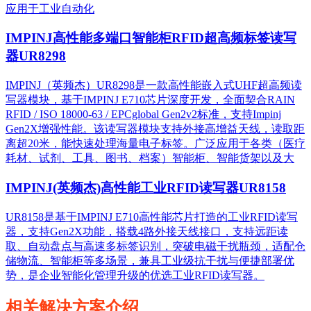
应用于工业自动化
IMPINJ高性能多端口智能柜RFID超高频标签读写
器UR8298
IMPINJ（英频杰）UR8298是一款高性能嵌入式UHF超高频读
写器模块，基于IMPINJ E710芯片深度开发，全面契合RAIN
RFID / ISO 18000-63 / EPCglobal Gen2v2标准，支持Impinj
Gen2X增强性能。该读写器模块支持外接高增益天线，读取距
离超20米，能快速处理海量电子标签。广泛应用于各类（医疗
耗材、试剂、工具、图书、档案）智能柜、智能货架以及大
IMPINJ(英频杰)高性能工业RFID读写器UR8158
UR8158是基于IMPINJ E710高性能芯片打造的工业RFID读写
器，支持Gen2X功能，搭载4路外接天线接口，支持远距读
取、自动盘点与高速多标签识别，突破电磁干扰瓶颈，适配仓
储物流、智能柜等多场景，兼具工业级抗干扰与便捷部署优
势，是企业智能化管理升级的优选工业RFID读写器。
相关解决方案介绍