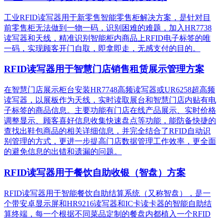
工业RFID读写器用于新零售智能零售柜解决方案，是针对目
前零售柜无法做到一物一码，识别困难的难题，加入HR7738
读写器和天线，精准识别​智能柜内商品上RFID电子标签的唯
一码，实现顾客开门自取，即拿即走，无感支付的目的。
RFID读写器用于智慧门店销售租赁展示管理方案
在智慧门店展示柜台安装HR7748高频读写器或UR6258超高频
读写器，以展板作为天线，实时读取展台和智慧门店内贴有电
子标签的商品信息。主要功能有门店在线产品展示、实时价格
调整显示、顾客喜好信息收集快速盘点等功能，能防备快捷的
查找出鞋包商品的相关详细信息，并完全结合了RFID自动识
别管理的方式，更进一步提高门店数据管理工作效率，更全面
的避免信息的出错和遗漏的问题。
RFID读写器用于餐饮自助收银（智盘）方案
RFID读写器用于智能餐饮自助结算系统（又称智盘），是一
个带安卓显示屏和HR9216读写器和IC卡读卡器的智能自助结
算终端，每一个根据不同菜品定制的餐盘内都植入一个RFID