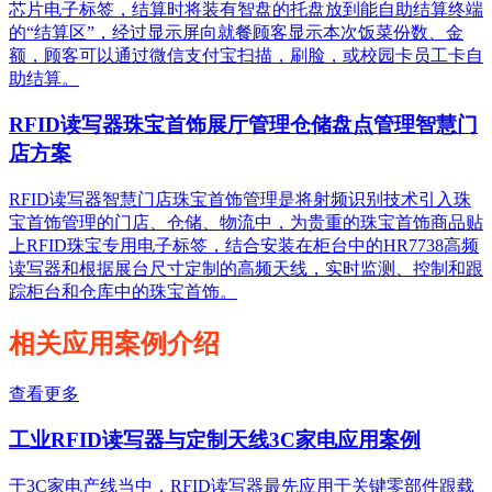
芯片电子标签，结算时将装有智盘的托盘放到能自助结算终端
的“结算区”，经过显示屏向就餐顾客显示本次饭菜份数、金
额，顾客可以通过微信支付宝扫描，刷脸，或校园卡员工卡自
助结算。
RFID读写器珠宝首饰展厅管理仓储盘点管理智慧门
店方案
RFID读写器智慧门店珠宝首饰管理是将射频识别技术引入珠
宝首饰管理的门店、仓储、物流中，为贵重的珠宝首饰商品贴
上RFID珠宝专用电子标签，结合安装在柜台中的HR7738高频
读写器和根据展台尺寸定制的高频天线，实时监测、控制和跟
踪柜台和仓库中的珠宝首饰。
相关应用案例介绍
查看更多
工业RFID读写器与定制天线3C家电应用案例
于3C家电产线当中，RFID读写器最先应用于关键零部件跟载