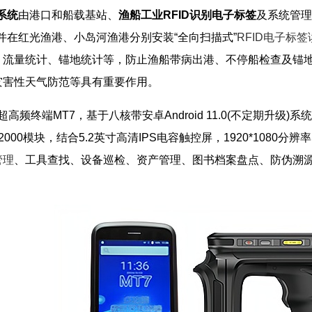
系统
由港口和船载基站、
渔船工业RFID识别电子标签
及系统管理
并在红光渔港、小岛河渔港分别安装“全向扫描式”
RFID电子标
、流量统计、锚地统计等，防止渔船带病出港、不停船检查及锚
灾害性天气防范等具有重要作用。
超高频终端MT7，基于八核带安卓Android 11.0(不定期升级)系统
INJ R2000模块，结合5.2英寸高清IPS电容触控屏，1920*1080分辨
管理
、工具查找、设备巡检、资产管理、图书档案盘点、防伪溯