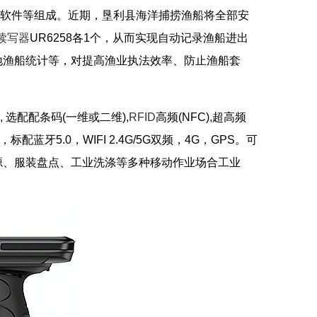
软件等组成。近期，垦利县海洋捕捞渔船将全部安
签读写器
UR6258各1个，从而实现自动记录渔船进出
地渔船统计等，对提高渔业执法效率、防止渔船套
, 选配配条码(一维或二维),
RFID
高频(NFC),超高频
率，标配蓝牙5.0，WIFI 2.4G/5G双频，4G，GPS。可
源、服装盘点、工业洗涤等多种移动作业场合工业