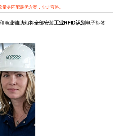
为您量身匹配最优方案，少走弯路。
船和渔业辅助船将全部安装
工业RFID识别
电子标签
，