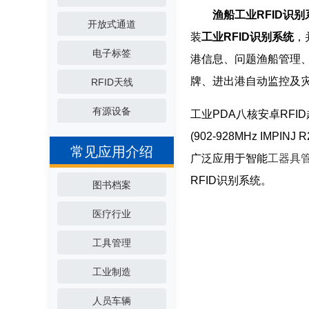
渔船工业RFID识别
开放式通道
装
工业RFID识别系统
，
电子标签
港信息、问题渔船管理
牌、进出港自动监控及
RFID天线
有源设备
工业PDA八核安卓RFID
(902-928MHz IMP
常见应用介绍
广泛应用于智能
工器具
RFID识别系统。
图书档案
医疗行业
工具管理
工业制造
人员车辆