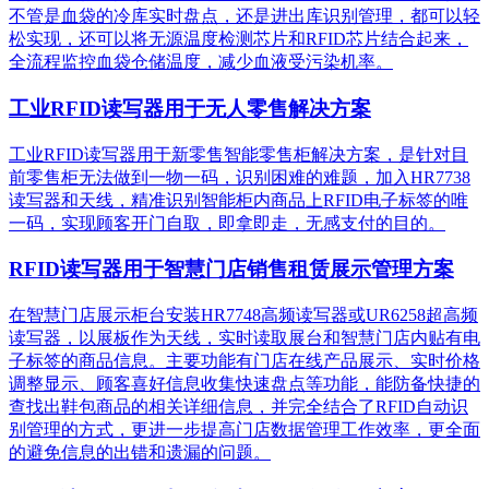
不管是血袋的冷库实时盘点，还是进出库识别管理，都可以轻
松实现，还可以将无源温度检测芯片和RFID芯片结合起来，
全流程监控血袋仓储温度，减少血液受污染机率。
工业RFID读写器用于无人零售解决方案
工业RFID读写器用于新零售智能零售柜解决方案，是针对目
前零售柜无法做到一物一码，识别困难的难题，加入HR7738
读写器和天线，精准识别​智能柜内商品上RFID电子标签的唯
一码，实现顾客开门自取，即拿即走，无感支付的目的。
RFID读写器用于智慧门店销售租赁展示管理方案
在智慧门店展示柜台安装HR7748高频读写器或UR6258超高频
读写器，以展板作为天线，实时读取展台和智慧门店内贴有电
子标签的商品信息。主要功能有门店在线产品展示、实时价格
调整显示、顾客喜好信息收集快速盘点等功能，能防备快捷的
查找出鞋包商品的相关详细信息，并完全结合了RFID自动识
别管理的方式，更进一步提高门店数据管理工作效率，更全面
的避免信息的出错和遗漏的问题。