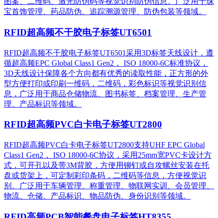
图案、二维码、激光防伪码等视觉识别防伪信息。广泛用于珠
宝首饰管理、药品防伪、追踪溯源管理、防伪包装等领域。
RFID超高频不干胶电子标签UT6501
RFID超高频不干胶电子标签UT6501采用3D标签天线设计，遵
循超高频EPC Global Class1 Gen2， ISO 18000-6C标准协议，
3D天线设计保障各个方向都有优秀的读取性能，正方形的外
型方便打印或印刷一维码，二维码，彩色标识等视觉识别信
息，广泛用于商品仓储物流、图书标签、档案管理、生产管
理、产品标识等领域。
RFID超高频PVC白卡电子标签UT2800
RFID超高频PVC白卡电子标签UT2800支持UHF EPC Global
Class1 Gen2， ISO 18000-6C协议，采用25mm宽PVC卡设计方
式，可开孔以及带3M背胶，方便用铆钉或自攻螺丝安装在托
盘或货架上，可定制彩印条码，二维码等信息，方便视觉识
别。广泛用于车辆管理、称重管理、物联网实训、会员管理、
物流、仓储、产品标识、物品防伪、身份识别等领域。
RFID高频PCB智能餐盘电子标签HT8355