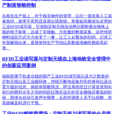
产制造智能控制
在相关生产线上，对于相关物件的管理，以往一直依靠人工或
者条码，效率不高而且容易出现差错。有着如高频读头这类的
工业RFID读写器，它借助定制天线自动辨识那附着在物体上
面的电子标签，达成了非接触、大批量的数据采集。这把传统
物料追踪方式大力改变了一番，让工人从繁杂的扫码、记录工
作里解脱出来，直接使得生产节拍以及数据准确性都提高起
来。
RFID工业读写器与定制天线在上海地铁安全管理中
的创新应用案例
借助部署于轨道沿线的国产工业RFID读写器以及与之配套的
定制天线以及工业载码体，持续不断地采集列车的身份以及位
置方面的信息。倘若有那般情况，即当系统经过计算发觉同向
前行的两列火车之间的间距比预先设定的安全阈值还要低的时
候，那便会自动引发声光预警，从而对调度人员予以提醒，使
其能够及时进行干预。
工业RFID赋能滑雪场：定制天线与读写器的会员管