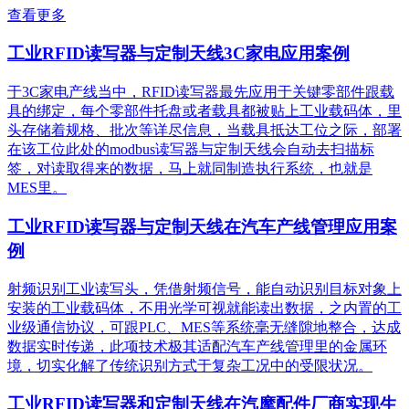
查看更多
工业RFID读写器与定制天线3C家电应用案例
于3C家电产线当中，RFID读写器最先应用于关键零部件跟载
具的绑定，每个零部件托盘或者载具都被贴上工业载码体，里
头存储着规格、批次等详尽信息，当载具抵达工位之际，部署
在该工位此处的modbus读写器与定制天线会自动去扫描标
签，对读取得来的数据，马上就同制造执行系统，也就是
MES里。
工业RFID读写器与定制天线在汽车产线管理应用案
例
射频识别工业读写头，凭借射频信号，能自动识别目标对象上
安装的工业载码体，不用光学可视就能读出数据，之内置的工
业级通信协议，可跟PLC、MES等系统毫无缝隙地整合，达成
数据实时传递，此项技术极其适配汽车产线管理里的金属环
境，切实化解了传统识别方式于复杂工况中的受限状况。
工业RFID读写器和定制天线在汽摩配件厂商实现生