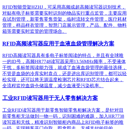
RFID智能货架HZHJ，可采用高频或超高频读写器识别技术，
对贴有电子标签需要实时识别的物品实行重点监管，主要应用
在试剂管理，新零售零售货架，临时流转文件管理，医疗耗材
管理，样品样衣管理，智慧门店展示管理，产品、配件、物料
箱等需要实时监管的管理场合。
RFID高频读写器应用于血液血袋管理解决方案
RFID高频读写器具有多电子标签阅读的特点，并且有全球唯
一的ID号，高频HR7748读写器采用13.56MHz频率，不受液体
干扰，多标签阅读能力强，就成了血液血袋管理的最佳选择，
不管是血袋的冷库实时盘点，还是进出库识别管理，都可以轻
松实现，还可以将无源温度检测芯片和RFID芯片结合起来，
全流程监控血袋仓储温度，减少血液受污染机率。
工业RFID读写器用于无人零售解决方案
工业RFID读写器用于新零售智能零售柜解决方案，是针对目
前零售柜无法做到一物一码，识别困难的难题，加入HR7738
读写器和天线，精准识别​智能柜内商品上RFID电子标签的唯
一码，实现顾客开门自取，即拿即走，无感支付的目的。