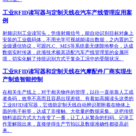
工业RFID读写器与定制天线在汽车产线管理应用案
例
射频识别工业读写头，凭借射频信号，能自动识别目标对象上
安装的工业载码体，不用光学可视就能读出数据，之内置的工
业级通信协议，可跟PLC、MES等系统毫无缝隙地整合，达成
数据实时传递，此项技术极其适配汽车产线管理里的金属环
境，切实化解了传统识别方式于复杂工况中的受限状况。
工业RFID读写器和定制天线在汽摩配件厂商实现生
产制造智能控制
在相关生产线上，对于相关物件的管理，以往一直依靠人工或
者条码，效率不高而且容易出现差错。有着如高频读头这类的
工业RFID读写器，它借助定制天线自动辨识那附着在物体上
面的电子标签，达成了非接触、大批量的数据采集。这把传统
物料追踪方式大力改变了一番，让工人从繁杂的扫码、记录工
作里解脱出来，直接使得生产节拍以及数据准确性都提高起
来。