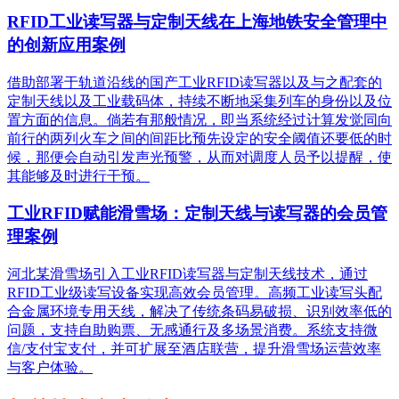
RFID工业读写器与定制天线在上海地铁安全管理中
的创新应用案例
借助部署于轨道沿线的国产工业RFID读写器以及与之配套的
定制天线以及工业载码体，持续不断地采集列车的身份以及位
置方面的信息。倘若有那般情况，即当系统经过计算发觉同向
前行的两列火车之间的间距比预先设定的安全阈值还要低的时
候，那便会自动引发声光预警，从而对调度人员予以提醒，使
其能够及时进行干预。
工业RFID赋能滑雪场：定制天线与读写器的会员管
理案例
河北某滑雪场引入工业RFID读写器与定制天线技术，通过
RFID工业级读写设备实现高效会员管理。高频工业读写头配
合金属环境专用天线，解决了传统条码易破损、识别效率低的
问题，支持自助购票、无感通行及多场景消费。系统支持微
信/支付宝支付，并可扩展至酒店联营，提升滑雪场运营效率
与客户体验。