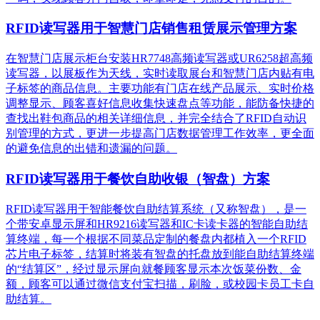
RFID读写器用于智慧门店销售租赁展示管理方案
在智慧门店展示柜台安装HR7748高频读写器或UR6258超高频
读写器，以展板作为天线，实时读取展台和智慧门店内贴有电
子标签的商品信息。主要功能有门店在线产品展示、实时价格
调整显示、顾客喜好信息收集快速盘点等功能，能防备快捷的
查找出鞋包商品的相关详细信息，并完全结合了RFID自动识
别管理的方式，更进一步提高门店数据管理工作效率，更全面
的避免信息的出错和遗漏的问题。
RFID读写器用于餐饮自助收银（智盘）方案
RFID读写器用于智能餐饮自助结算系统（又称智盘），是一
个带安卓显示屏和HR9216读写器和IC卡读卡器的智能自助结
算终端，每一个根据不同菜品定制的餐盘内都植入一个RFID
芯片电子标签，结算时将装有智盘的托盘放到能自助结算终端
的“结算区”，经过显示屏向就餐顾客显示本次饭菜份数、金
额，顾客可以通过微信支付宝扫描，刷脸，或校园卡员工卡自
助结算。