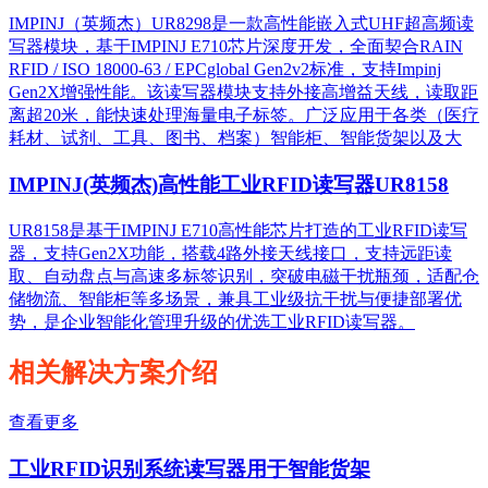
IMPINJ（英频杰）UR8298是一款高性能嵌入式UHF超高频读
写器模块，基于IMPINJ E710芯片深度开发，全面契合RAIN
RFID / ISO 18000-63 / EPCglobal Gen2v2标准，支持Impinj
Gen2X增强性能。该读写器模块支持外接高增益天线，读取距
离超20米，能快速处理海量电子标签。广泛应用于各类（医疗
耗材、试剂、工具、图书、档案）智能柜、智能货架以及大
IMPINJ(英频杰)高性能工业RFID读写器UR8158
UR8158是基于IMPINJ E710高性能芯片打造的工业RFID读写
器，支持Gen2X功能，搭载4路外接天线接口，支持远距读
取、自动盘点与高速多标签识别，突破电磁干扰瓶颈，适配仓
储物流、智能柜等多场景，兼具工业级抗干扰与便捷部署优
势，是企业智能化管理升级的优选工业RFID读写器。
相关解决方案介绍
查看更多
工业RFID识别系统读写器用于智能货架