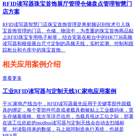
RFID读写器珠宝首饰展厅管理仓储盘点管理智慧门
店方案
RFID读写器智慧门店珠宝首饰管理是将射频识别技术引入珠
宝首饰管理的门店、仓储、物流中，为贵重的珠宝首饰商品贴
上RFID珠宝专用电子标签，结合安装在柜台中的HR7738高频
读写器和根据展台尺寸定制的高频天线，实时监测、控制和跟
踪柜台和仓库中的珠宝首饰。
相关应用案例介绍
查看更多
工业RFID读写器与定制天线3C家电应用案例
于3C家电产线当中，RFID读写器最先应用于关键零部件跟载
具的绑定，每个零部件托盘或者载具都被贴上工业载码体，里
头存储着规格、批次等详尽信息，当载具抵达工位之际，部署
在该工位此处的modbus读写器与定制天线会自动去扫描标
签，对读取得来的数据，马上就同制造执行系统，也就是
MES里。