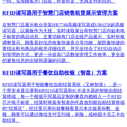
一码，实现顾客开门自取，即拿即走，无感支付的目的。
RFID读写器用于智慧门店销售租赁展示管理方案
在智慧门店展示柜台安装HR7748高频读写器或UR6258超高频
读写器，以展板作为天线，实时读取展台和智慧门店内贴有电
子标签的商品信息。主要功能有门店在线产品展示、实时价格
调整显示、顾客喜好信息收集快速盘点等功能，能防备快捷的
查找出鞋包商品的相关详细信息，并完全结合了RFID自动识
别管理的方式，更进一步提高门店数据管理工作效率，更全面
的避免信息的出错和遗漏的问题。
RFID读写器用于餐饮自助收银（智盘）方案
RFID读写器用于智能餐饮自助结算系统（又称智盘），是一
个带安卓显示屏和HR9216读写器和IC卡读卡器的智能自助结
算终端，每一个根据不同菜品定制的餐盘内都植入一个RFID
芯片电子标签，结算时将装有智盘的托盘放到能自助结算终端
的“结算区”，经过显示屏向就餐顾客显示本次饭菜份数、金
额，顾客可以通过微信支付宝扫描，刷脸，或校园卡员工卡自
助结算。