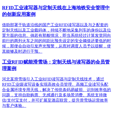
RFID工业读写器与定制天线在上海地铁安全管理中
的创新应用案例
借助部署于轨道沿线的国产工业RFID读写器以及与之配套的
定制天线以及工业载码体，持续不断地采集列车的身份以及位
置方面的信息。倘若有那般情况，即当系统经过计算发觉同向
前行的两列火车之间的间距比预先设定的安全阈值还要低的时
候，那便会自动引发声光预警，从而对调度人员予以提醒，使
其能够及时进行干预。
工业RFID赋能滑雪场：定制天线与读写器的会员管
理案例
河北某滑雪场引入工业RFID读写器与定制天线技术，通过
RFID工业级读写设备实现高效会员管理。高频工业读写头配
合金属环境专用天线，解决了传统条码易破损、识别效率低的
问题，支持自助购票、无感通行及多场景消费。系统支持微
信/支付宝支付，并可扩展至酒店联营，提升滑雪场运营效率
与客户体验。