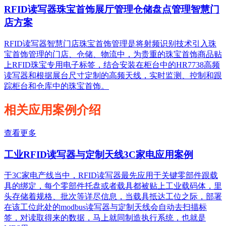
RFID读写器珠宝首饰展厅管理仓储盘点管理智慧门
店方案
RFID读写器智慧门店珠宝首饰管理是将射频识别技术引入珠
宝首饰管理的门店、仓储、物流中，为贵重的珠宝首饰商品贴
上RFID珠宝专用电子标签，结合安装在柜台中的HR7738高频
读写器和根据展台尺寸定制的高频天线，实时监测、控制和跟
踪柜台和仓库中的珠宝首饰。
相关应用案例介绍
查看更多
工业RFID读写器与定制天线3C家电应用案例
于3C家电产线当中，RFID读写器最先应用于关键零部件跟载
具的绑定，每个零部件托盘或者载具都被贴上工业载码体，里
头存储着规格、批次等详尽信息，当载具抵达工位之际，部署
在该工位此处的modbus读写器与定制天线会自动去扫描标
签，对读取得来的数据，马上就同制造执行系统，也就是