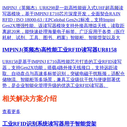
IMPINJ（英频杰）UR8298是一款高性能嵌入式UHF超高频读
写器模块，基于IMPINJ E710芯片深度开发，全面契合RAIN
RFID / ISO 18000-63 / EPCglobal Gen2v2标准，支持Impinj
Gen2X增强性能。该读写器模块支持外接高增益天线，读取距
离超20米，能快速处理海量电子标签。广泛应用于各类（医疗
耗材、试剂、工具、图书、档案）智能柜、智能货架以及大
IMPINJ(英频杰)高性能工业RFID读写器UR8158
UR8158是基于IMPINJ E710高性能芯片打造的工业RFID读写
器，支持Gen2X功能，搭载4路外接天线接口，支持远距读
取、自动盘点与高速多标签识别，突破电磁干扰瓶颈，适配仓
储物流、智能柜等多场景，兼具工业级抗干扰与便捷部署优
势，是企业智能化管理升级的优选工业RFID读写器。
相关解决方案介绍
查看更多
工业RFID识别系统读写器用于智能货架