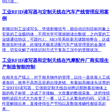
MES里。
工业RFID读写器与定制天线在汽车产线管理应用案
例
射频识别工业读写头，凭借射频信号，能自动识别目标对象上
安装的工业载码体，不用光学可视就能读出数据，之内置的工
业级通信协议，可跟PLC、MES等系统毫无缝隙地整合，达成
数据实时传递，此项技术极其适配汽车产线管理里的金属环
境，切实化解了传统识别方式于复杂工况中的受限状况。
工业RFID读写器和定制天线在汽摩配件厂商实现生
产制造智能控制
在相关生产线上，对于相关物件的管理，以往一直依靠人工或
者条码，效率不高而且容易出现差错。有着如高频读头这类的
工业RFID读写器，它借助定制天线自动辨识那附着在物体上
面的电子标签，达成了非接触、大批量的数据采集。这把传统
物料追踪方式大力改变了一番，让工人从繁杂的扫码、记录工
作里解脱出来，直接使得生产节拍以及数据准确性都提高起
来。