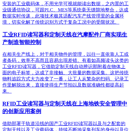
安装的工业载码体，不用光学可视就能读出数据，之内置的工
业级通信协议，可跟PLC、MES等系统毫无缝隙地整合，达成
数据实时传递，此项技术极其适配汽车产线管理里的金属环
境，切实化解了传统识别方式于复杂工况中的受限状况。
工业RFID读写器和定制天线在汽摩配件厂商实现生
产制造智能控制
在相关生产线上，对于相关物件的管理，以往一直依靠人工或
者条码，效率不高而且容易出现差错。有着如高频读头这类的
工业RFID读写器，它借助定制天线自动辨识那附着在物体上
面的电子标签，达成了非接触、大批量的数据采集。这把传统
物料追踪方式大力改变了一番，让工人从繁杂的扫码、记录工
作里解脱出来，直接使得生产节拍以及数据准确性都提高起
来。
RFID工业读写器与定制天线在上海地铁安全管理中
的创新应用案例
借助部署于轨道沿线的国产工业RFID读写器以及与之配套的
定制天线以及工业载码体，持续不断地采集列车的身份以及位