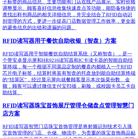
子标签的商品信息。主要功能有门店在线产品展示、实时价格
调整显示、顾客喜好信息收集快速盘点等功能，能防备快捷的
查找出鞋包商品的相关详细信息，并完全结合了RFID自动识
别管理的方式，更进一步提高门店数据管理工作效率，更全面
的避免信息的出错和遗漏的问题。
RFID读写器用于餐饮自助收银（智盘）方案
RFID读写器用于智能餐饮自助结算系统（又称智盘），是一
个带安卓显示屏和HR9216读写器和IC卡读卡器的智能自助结
算终端，每一个根据不同菜品定制的餐盘内都植入一个RFID
芯片电子标签，结算时将装有智盘的托盘放到能自助结算终端
的“结算区”，经过显示屏向就餐顾客显示本次饭菜份数、金
额，顾客可以通过微信支付宝扫描，刷脸，或校园卡员工卡自
助结算。
RFID读写器珠宝首饰展厅管理仓储盘点管理智慧门
店方案
RFID读写器智慧门店珠宝首饰管理是将射频识别技术引入珠
宝首饰管理的门店、仓储、物流中，为贵重的珠宝首饰商品贴