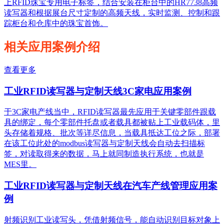
上RFID珠宝专用电子标签，结合安装在柜台中的HR7738高频
读写器和根据展台尺寸定制的高频天线，实时监测、控制和跟
踪柜台和仓库中的珠宝首饰。
相关应用案例介绍
查看更多
工业RFID读写器与定制天线3C家电应用案例
于3C家电产线当中，RFID读写器最先应用于关键零部件跟载
具的绑定，每个零部件托盘或者载具都被贴上工业载码体，里
头存储着规格、批次等详尽信息，当载具抵达工位之际，部署
在该工位此处的modbus读写器与定制天线会自动去扫描标
签，对读取得来的数据，马上就同制造执行系统，也就是
MES里。
工业RFID读写器与定制天线在汽车产线管理应用案
例
射频识别工业读写头，凭借射频信号，能自动识别目标对象上