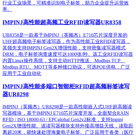
行业工业场景，可精准识别电子标签，助力企业提升运营效
率。
IMPINJ高性能超高频工业RFID读写器UR8358
UR8358是一款基于IMPINJ（英频杰）E710芯片深度开发的
UHF超高频电子标签读写器，作为高性能工业RFID读写器，
其领先支持IMPINJ Gen2X增强性能，支持密集读写器模式
DRM，电子标签询查速度可达1000张/秒。该工业RFID读写器
内置Linux操作系统，支持主动HTTP推送、Modbus TCP、
Modbus RTU、MQTT等多种接口协议，可选POE供电，广泛
应用于工业自动化
IMPINJ高性能多端口智能柜RFID超高频标签读写
器UR8298
IMPINJ（英频杰）UR8298是一款高性能嵌入式UHF超高频读
写器模块，基于IMPINJ E710芯片深度开发，全面契合RAIN
RFID / ISO 18000-63 / EPCglobal Gen2v2标准，支持Impinj
Gen2X增强性能。该读写器模块支持外接高增益天线，读取距
离超20米，能快速处理海量电子标签。广泛应用于各类（医疗