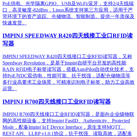
PoE供电、光学隔离GPIO、USB及Wi-Fi/蓝牙，支持2/4天线端
口，高灵敏度-82dBm，Linux系统支持第三方应用，适用于严
苛环境下的资产追踪、仓储物流、智能制造。提供一年质保及
快速发货。
IMPINJ SPEEDWAY R420四天线接工业口RFID读
写器
IMPINJ SPEEDWAY R420四天线接口工业RFID读写器，又称
Speedway Revolution，是基于Impinj自研平台开发的高性能
RAIN RFID电子标签读写器，搭载AutoPilot自动优化技术，支
持PoE与DC双供电，性能可靠、抗干扰强，适配仓储物流等
多行业高要求工业场景，可精准识别电子标签，助力工业高效
运营。​
IMPINJ R700四天线接口工业RFID读写器
IMPINJ R700四天线接口工业RFID读写器，是面向企业级物联
网的高性能设备，支持Impinj FastID、Authenticity、Protected
Mode，配备Impinj IoT Device Interface，原生支持MQTT、
REST API、LLRP v1.0.1协议，抗干扰强、读取高效，适配多