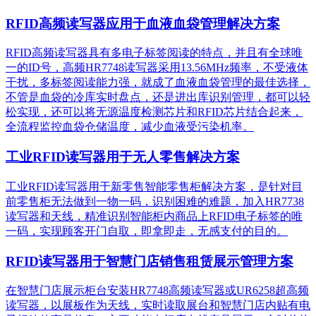
RFID高频读写器应用于血液血袋管理解决方案
RFID高频读写器具有多电子标签阅读的特点，并且有全球唯
一的ID号，高频HR7748读写器采用13.56MHz频率，不受液体
干扰，多标签阅读能力强，就成了血液血袋管理的最佳选择，
不管是血袋的冷库实时盘点，还是进出库识别管理，都可以轻
松实现，还可以将无源温度检测芯片和RFID芯片结合起来，
全流程监控血袋仓储温度，减少血液受污染机率。
工业RFID读写器用于无人零售解决方案
工业RFID读写器用于新零售智能零售柜解决方案，是针对目
前零售柜无法做到一物一码，识别困难的难题，加入HR7738
读写器和天线，精准识别​智能柜内商品上RFID电子标签的唯
一码，实现顾客开门自取，即拿即走，无感支付的目的。
RFID读写器用于智慧门店销售租赁展示管理方案
在智慧门店展示柜台安装HR7748高频读写器或UR6258超高频
读写器，以展板作为天线，实时读取展台和智慧门店内贴有电