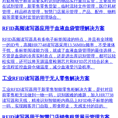
对贴有电子标签需要实时识别的物品实行重点监管，主要应用
在试剂管理，新零售零售货架，临时流转文件管理，医疗耗材
管理，样品样衣管理，智慧门店展示管理，产品、配件、物料
箱等需要实时监管的管理场合。
RFID高频读写器应用于血液血袋管理解决方案
RFID高频读写器具有多电子标签阅读的特点，并且有全球唯
一的ID号，高频HR7748读写器采用13.56MHz频率，不受液体
干扰，多标签阅读能力强，就成了血液血袋管理的最佳选择，
不管是血袋的冷库实时盘点，还是进出库识别管理，都可以轻
松实现，还可以将无源温度检测芯片和RFID芯片结合起来，
全流程监控血袋仓储温度，减少血液受污染机率。
工业RFID读写器用于无人零售解决方案
工业RFID读写器用于新零售智能零售柜解决方案，是针对目
前零售柜无法做到一物一码，识别困难的难题，加入HR7738
读写器和天线，精准识别​智能柜内商品上RFID电子标签的唯
一码，实现顾客开门自取，即拿即走，无感支付的目的。
RFID读写器用于智慧门店销售租赁展示管理方案