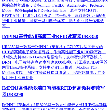
IMPINJ R700四天线接口工业RFID读写器，是面向企业级物联
网的高性能设备，支持Impinj FastID、Authenticity、Protected
Mode，配备Impinj IoT Device Interface，原生支持MQTT、
REST API、LLRP v1.0.1协议，抗干扰强、读取高效，适配多
行业工业场景，可精准识别电子标签，助力企业提升运营效
率。
IMPINJ高性能超高频工业RFID读写器UR8358
UR8358是一款基于IMPINJ（英频杰）E710芯片深度开发的
UHF超高频电子标签读写器，作为高性能工业RFID读写器，
其领先支持IMPINJ Gen2X增强性能，支持密集读写器模式
DRM，电子标签询查速度可达1000张/秒。该工业RFID读写器
内置Linux操作系统，支持主动HTTP推送、Modbus TCP、
Modbus RTU、MQTT等多种接口协议，可选POE供电，广泛
应用于工业自动化
IMPINJ高性能多端口智能柜RFID超高频标签读写
器UR8298
IMPINJ（英频杰）UR8298是一款高性能嵌入式UHF超高频读
写器模块，基于IMPINJ E710芯片深度开发，全面契合RAIN