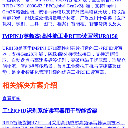
RFID / ISO 18000-63 / EPCglobal Gen2v2标准，支持Impinj
Gen2X增强性能。该读写器模块支持外接高增益天线，读取距
离超20米，能快速处理海量电子标签。广泛应用于各类（医疗
耗材、试剂、工具、图书、档案）智能柜、智能货架以及大
IMPINJ(英频杰)高性能工业RFID读写器UR8158
UR8158是基于IMPINJ E710高性能芯片打造的工业RFID读写
器，支持Gen2X功能，搭载4路外接天线接口，支持远距读
取、自动盘点与高速多标签识别，突破电磁干扰瓶颈，适配仓
储物流、智能柜等多场景，兼具工业级抗干扰与便捷部署优
势，是企业智能化管理升级的优选工业RFID读写器。
相关解决方案介绍
查看更多
工业RFID识别系统读写器用于智能货架
RFID智能货架HZHJ，可采用高频或超高频读写器识别技术，