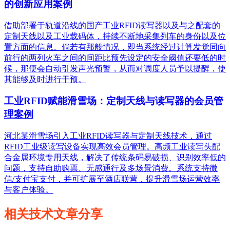
的创新应用案例
借助部署于轨道沿线的国产工业RFID读写器以及与之配套的
定制天线以及工业载码体，持续不断地采集列车的身份以及位
置方面的信息。倘若有那般情况，即当系统经过计算发觉同向
前行的两列火车之间的间距比预先设定的安全阈值还要低的时
候，那便会自动引发声光预警，从而对调度人员予以提醒，使
其能够及时进行干预。
工业RFID赋能滑雪场：定制天线与读写器的会员管
理案例
河北某滑雪场引入工业RFID读写器与定制天线技术，通过
RFID工业级读写设备实现高效会员管理。高频工业读写头配
合金属环境专用天线，解决了传统条码易破损、识别效率低的
问题，支持自助购票、无感通行及多场景消费。系统支持微
信/支付宝支付，并可扩展至酒店联营，提升滑雪场运营效率
与客户体验。
相关技术文章分享