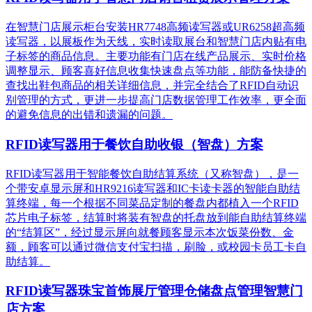
在智慧门店展示柜台安装HR7748高频读写器或UR6258超高频
读写器，以展板作为天线，实时读取展台和智慧门店内贴有电
子标签的商品信息。主要功能有门店在线产品展示、实时价格
调整显示、顾客喜好信息收集快速盘点等功能，能防备快捷的
查找出鞋包商品的相关详细信息，并完全结合了RFID自动识
别管理的方式，更进一步提高门店数据管理工作效率，更全面
的避免信息的出错和遗漏的问题。
RFID读写器用于餐饮自助收银（智盘）方案
RFID读写器用于智能餐饮自助结算系统（又称智盘），是一
个带安卓显示屏和HR9216读写器和IC卡读卡器的智能自助结
算终端，每一个根据不同菜品定制的餐盘内都植入一个RFID
芯片电子标签，结算时将装有智盘的托盘放到能自助结算终端
的“结算区”，经过显示屏向就餐顾客显示本次饭菜份数、金
额，顾客可以通过微信支付宝扫描，刷脸，或校园卡员工卡自
助结算。
RFID读写器珠宝首饰展厅管理仓储盘点管理智慧门
店方案