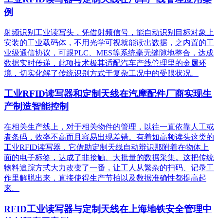
例
射频识别工业读写头，凭借射频信号，能自动识别目标对象上
安装的工业载码体，不用光学可视就能读出数据，之内置的工
业级通信协议，可跟PLC、MES等系统毫无缝隙地整合，达成
数据实时传递，此项技术极其适配汽车产线管理里的金属环
境，切实化解了传统识别方式于复杂工况中的受限状况。
工业RFID读写器和定制天线在汽摩配件厂商实现生
产制造智能控制
在相关生产线上，对于相关物件的管理，以往一直依靠人工或
者条码，效率不高而且容易出现差错。有着如高频读头这类的
工业RFID读写器，它借助定制天线自动辨识那附着在物体上
面的电子标签，达成了非接触、大批量的数据采集。这把传统
物料追踪方式大力改变了一番，让工人从繁杂的扫码、记录工
作里解脱出来，直接使得生产节拍以及数据准确性都提高起
来。
RFID工业读写器与定制天线在上海地铁安全管理中