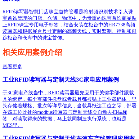
RFID读写器智慧门店珠宝首饰管理是将射频识别技术引入珠
宝首饰管理的门店、仓储、物流中，为贵重的珠宝首饰商品贴
上RFID珠宝专用电子标签，结合安装在柜台中的HR7738高频
读写器和根据展台尺寸定制的高频天线，实时监测、控制和跟
踪柜台和仓库中的珠宝首饰。
相关应用案例介绍
查看更多
工业RFID读写器与定制天线3C家电应用案例
于3C家电产线当中，RFID读写器最先应用于关键零部件跟载
具的绑定，每个零部件托盘或者载具都被贴上工业载码体，里
头存储着规格、批次等详尽信息，当载具抵达工位之际，部署
在该工位此处的modbus读写器与定制天线会自动去扫描标
签，对读取得来的数据，马上就同制造执行系统，也就是
MES里。
工业RFID读写器与定制天线在汽车产线管理应用案