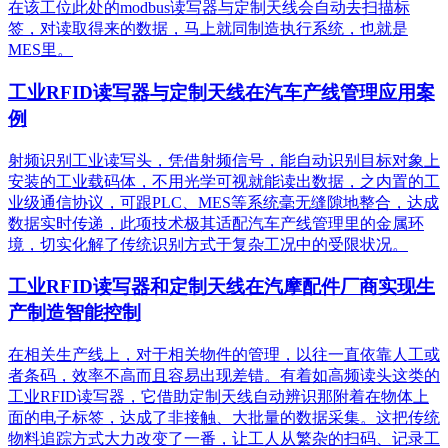
在该工位此处的modbus读写器与定制天线会自动去扫描标
签，对读取得来的数据，马上就同制造执行系统，也就是
MES里。
工业RFID读写器与定制天线在汽车产线管理应用案
例
射频识别工业读写头，凭借射频信号，能自动识别目标对象上
安装的工业载码体，不用光学可视就能读出数据，之内置的工
业级通信协议，可跟PLC、MES等系统毫无缝隙地整合，达成
数据实时传递，此项技术极其适配汽车产线管理里的金属环
境，切实化解了传统识别方式于复杂工况中的受限状况。
工业RFID读写器和定制天线在汽摩配件厂商实现生
产制造智能控制
在相关生产线上，对于相关物件的管理，以往一直依靠人工或
者条码，效率不高而且容易出现差错。有着如高频读头这类的
工业RFID读写器，它借助定制天线自动辨识那附着在物体上
面的电子标签，达成了非接触、大批量的数据采集。这把传统
物料追踪方式大力改变了一番，让工人从繁杂的扫码、记录工