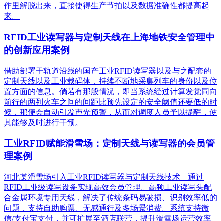
作里解脱出来，直接使得生产节拍以及数据准确性都提高起
来。
RFID工业读写器与定制天线在上海地铁安全管理中
的创新应用案例
借助部署于轨道沿线的国产工业RFID读写器以及与之配套的
定制天线以及工业载码体，持续不断地采集列车的身份以及位
置方面的信息。倘若有那般情况，即当系统经过计算发觉同向
前行的两列火车之间的间距比预先设定的安全阈值还要低的时
候，那便会自动引发声光预警，从而对调度人员予以提醒，使
其能够及时进行干预。
工业RFID赋能滑雪场：定制天线与读写器的会员管
理案例
河北某滑雪场引入工业RFID读写器与定制天线技术，通过
RFID工业级读写设备实现高效会员管理。高频工业读写头配
合金属环境专用天线，解决了传统条码易破损、识别效率低的
问题，支持自助购票、无感通行及多场景消费。系统支持微
信/支付宝支付，并可扩展至酒店联营，提升滑雪场运营效率