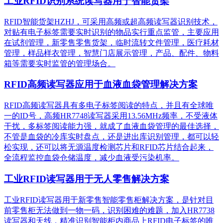
工业RFID识别系统读写器用于智能货架
RFID智能货架HZHJ，可采用高频或超高频读写器识别技术，
对贴有电子标签需要实时识别的物品实行重点监管，主要应用
在试剂管理，新零售零售货架，临时流转文件管理，医疗耗材
管理，样品样衣管理，智慧门店展示管理，产品、配件、物料
箱等需要实时监管的管理场合。
RFID高频读写器应用于血液血袋管理解决方案
RFID高频读写器具有多电子标签阅读的特点，并且有全球唯
一的ID号，高频HR7748读写器采用13.56MHz频率，不受液体
干扰，多标签阅读能力强，就成了血液血袋管理的最佳选择，
不管是血袋的冷库实时盘点，还是进出库识别管理，都可以轻
松实现，还可以将无源温度检测芯片和RFID芯片结合起来，
全流程监控血袋仓储温度，减少血液受污染机率。
工业RFID读写器用于无人零售解决方案
工业RFID读写器用于新零售智能零售柜解决方案，是针对目
前零售柜无法做到一物一码，识别困难的难题，加入HR7738
读写器和天线，精准识别​智能柜内商品上RFID电子标签的唯