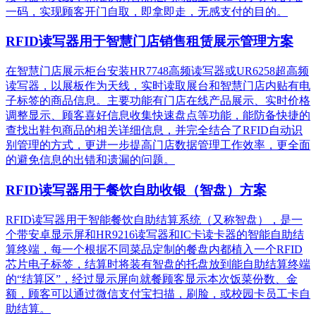
一码，实现顾客开门自取，即拿即走，无感支付的目的。
RFID读写器用于智慧门店销售租赁展示管理方案
在智慧门店展示柜台安装HR7748高频读写器或UR6258超高频
读写器，以展板作为天线，实时读取展台和智慧门店内贴有电
子标签的商品信息。主要功能有门店在线产品展示、实时价格
调整显示、顾客喜好信息收集快速盘点等功能，能防备快捷的
查找出鞋包商品的相关详细信息，并完全结合了RFID自动识
别管理的方式，更进一步提高门店数据管理工作效率，更全面
的避免信息的出错和遗漏的问题。
RFID读写器用于餐饮自助收银（智盘）方案
RFID读写器用于智能餐饮自助结算系统（又称智盘），是一
个带安卓显示屏和HR9216读写器和IC卡读卡器的智能自助结
算终端，每一个根据不同菜品定制的餐盘内都植入一个RFID
芯片电子标签，结算时将装有智盘的托盘放到能自助结算终端
的“结算区”，经过显示屏向就餐顾客显示本次饭菜份数、金
额，顾客可以通过微信支付宝扫描，刷脸，或校园卡员工卡自
助结算。