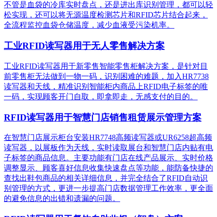
不管是血袋的冷库实时盘点，还是进出库识别管理，都可以轻
松实现，还可以将无源温度检测芯片和RFID芯片结合起来，
全流程监控血袋仓储温度，减少血液受污染机率。
工业RFID读写器用于无人零售解决方案
工业RFID读写器用于新零售智能零售柜解决方案，是针对目
前零售柜无法做到一物一码，识别困难的难题，加入HR7738
读写器和天线，精准识别​智能柜内商品上RFID电子标签的唯
一码，实现顾客开门自取，即拿即走，无感支付的目的。
RFID读写器用于智慧门店销售租赁展示管理方案
在智慧门店展示柜台安装HR7748高频读写器或UR6258超高频
读写器，以展板作为天线，实时读取展台和智慧门店内贴有电
子标签的商品信息。主要功能有门店在线产品展示、实时价格
调整显示、顾客喜好信息收集快速盘点等功能，能防备快捷的
查找出鞋包商品的相关详细信息，并完全结合了RFID自动识
别管理的方式，更进一步提高门店数据管理工作效率，更全面
的避免信息的出错和遗漏的问题。