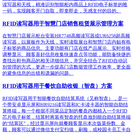
读写器和天线，精准识别​智能柜内商品上RFID电子标签的唯
一码，实现顾客开门自取，即拿即走，无感支付的目的。
RFID读写器用于智慧门店销售租赁展示管理方案
在智慧门店展示柜台安装HR7748高频读写器或UR6258超高频
读写器，以展板作为天线，实时读取展台和智慧门店内贴有电
子标签的商品信息。主要功能有门店在线产品展示、实时价格
调整显示、顾客喜好信息收集快速盘点等功能，能防备快捷的
查找出鞋包商品的相关详细信息，并完全结合了RFID自动识
别管理的方式，更进一步提高门店数据管理工作效率，更全面
的避免信息的出错和遗漏的问题。
RFID读写器用于餐饮自助收银（智盘）方案
RFID读写器用于智能餐饮自助结算系统（又称智盘），是一
个带安卓显示屏和HR9216读写器和IC卡读卡器的智能自助结
算终端，每一个根据不同菜品定制的餐盘内都植入一个RFID
芯片电子标签，结算时将装有智盘的托盘放到能自助结算终端
的“结算区”，经过显示屏向就餐顾客显示本次饭菜份数、金
额，顾客可以通过微信支付宝扫描，刷脸，或校园卡员工卡自