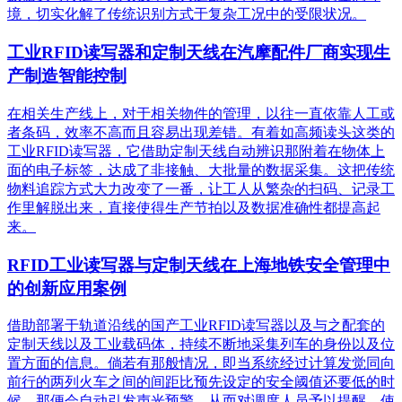
境，切实化解了传统识别方式于复杂工况中的受限状况。
工业RFID读写器和定制天线在汽摩配件厂商实现生
产制造智能控制
在相关生产线上，对于相关物件的管理，以往一直依靠人工或
者条码，效率不高而且容易出现差错。有着如高频读头这类的
工业RFID读写器，它借助定制天线自动辨识那附着在物体上
面的电子标签，达成了非接触、大批量的数据采集。这把传统
物料追踪方式大力改变了一番，让工人从繁杂的扫码、记录工
作里解脱出来，直接使得生产节拍以及数据准确性都提高起
来。
RFID工业读写器与定制天线在上海地铁安全管理中
的创新应用案例
借助部署于轨道沿线的国产工业RFID读写器以及与之配套的
定制天线以及工业载码体，持续不断地采集列车的身份以及位
置方面的信息。倘若有那般情况，即当系统经过计算发觉同向
前行的两列火车之间的间距比预先设定的安全阈值还要低的时
候，那便会自动引发声光预警，从而对调度人员予以提醒，使