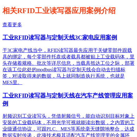
相关RFID工业读写器应用案例介绍
查看更多
工业RFID读写器与定制天线3C家电应用案例
于3C家电产线当中，RFID读写器最先应用于关键零部件跟载
具的绑定，每个零部件托盘或者载具都被贴上工业载码体，里
头存储着规格、批次等详尽信息，当载具抵达工位之际，部署
在该工位此处的modbus读写器与定制天线会自动去扫描标
签，对读取得来的数据，马上就同制造执行系统，也就是
MES里。
工业RFID读写器与定制天线在汽车产线管理应用案
例
射频识别工业读写头，凭借射频信号，能自动识别目标对象上
安装的工业载码体，不用光学可视就能读出数据，之内置的工
业级通信协议，可跟PLC、MES等系统毫无缝隙地整合，达成
数据实时传递，此项技术极其适配汽车产线管理里的金属环