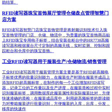
助结算。
RFID读写器珠宝首饰展厅管理仓储盘点管理智慧门
店方案
RFID读写器智慧门店珠宝首饰管理是将射频识别技术引入珠
宝首饰管理的门店、仓储、物流中，为贵重的珠宝首饰商品贴
上RFID珠宝专用电子标签，结合安装在柜台中的HR7738高频
读写器和根据展台尺寸定制的高频天线，实时监测、控制和跟
踪柜台和仓库中的珠宝首饰。
工业RFID读写器用于服装生产/仓储物流/销售管理
工业RFID读写器用于服装管理方案主要是基于RFID超高频电
子标签优秀的批量识别能力，在服装生产时期在服装半成品上
添加RFID超高频标签，在制作的每一个工位增加RFID读写
器，记录工位的工作量以及生产进度，在服装质检过程中实时
识别服装标签，调用数据库此服装属性和实际服装比对，方便
快速准确的质检；在服装成品库中，利用超高频标签的群读能
力对整箱服装进行批量识别，方便服装的入库，出库，分发，
移库的快速作