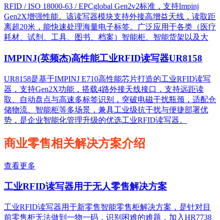
RFID / ISO 18000-63 / EPCglobal Gen2v2标准，支持Impinj
Gen2X增强性能。该读写器模块支持外接高增益天线，读取距
离超20米，能快速处理海量电子标签。广泛应用于各类（医疗
耗材、试剂、工具、图书、档案）智能柜、智能货架以及大
IMPINJ(英频杰)高性能工业RFID读写器UR8158
UR8158是基于IMPINJ E710高性能芯片打造的工业RFID读写
器，支持Gen2X功能，搭载4路外接天线接口，支持远距读
取、自动盘点与高速多标签识别，突破电磁干扰瓶颈，适配仓
储物流、智能柜等多场景，兼具工业级抗干扰与便捷部署优
势，是企业智能化管理升级的优选工业RFID读写器。
商业零售相关解决方案介绍
查看更多
工业RFID读写器用于无人零售解决方案
工业RFID读写器用于新零售智能零售柜解决方案，是针对目
前零售柜无法做到一物一码，识别困难的难题，加入HR7738