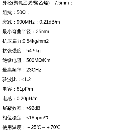
外径(聚氯乙烯/聚乙烯)：7.5mm；
阻抗：50Ω；
衰减：900MHz：0.21dB/m
最小弯曲半径：35mm
抗压扁力:0.54kg/mm2
抗张强度：54.5kg
绝缘电阻：500MΩ/Km
最高频率：23GHz
驻波比：≤1.2
电容：81pF/m
电感：0.20μH/m
屏蔽效率：>92dB
相位稳定：<18ppm/℃
使用温度：－25℃～＋70℃