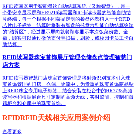
RFID读写器用于智能餐饮自助结算系统（又称智盘），是一
个带安卓显示屏和HR9216读写器和IC卡读卡器的智能自助结
算终端，每一个根据不同菜品定制的餐盘内都植入一个RFID
芯片电子标签，结算时将装有智盘的托盘放到能自助结算终端
的“结算区”，经过显示屏向就餐顾客显示本次饭菜份数、金
额，顾客可以通过微信支付宝扫描，刷脸，或校园卡员工卡自
助结算。
RFID读写器珠宝首饰展厅管理仓储盘点管理智慧门
店方案
RFID读写器智慧门店珠宝首饰管理是将射频识别技术引入珠
宝首饰管理的门店、仓储、物流中，为贵重的珠宝首饰商品贴
上RFID珠宝专用电子标签，结合安装在柜台中的HR7738高频
读写器和根据展台尺寸定制的高频天线，实时监测、控制和跟
踪柜台和仓库中的珠宝首饰。
RFIDRFID天线相关应用案例介绍
查看更多