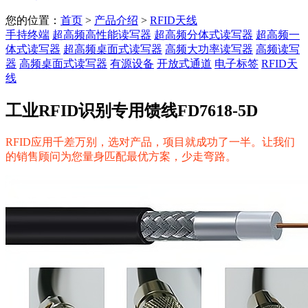
您的位置：
首页
>
产品介绍
>
RFID天线
手持终端
超高频高性能读写器
超高频分体式读写器
超高频一
体式读写器
超高频桌面式读写器
高频大功率读写器
高频读写
器
高频桌面式读写器
有源设备
开放式通道
电子标签
RFID天
线
工业RFID识别专用馈线FD7618-5D
RFID应用千差万别，选对产品，项目就成功了一半。让我们
的销售顾问为您量身匹配最优方案，少走弯路。