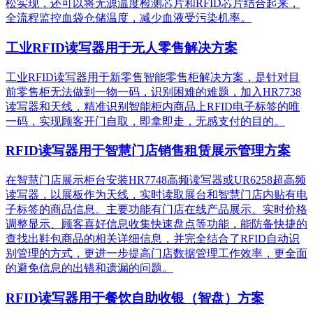
松实现，还可以将无源温度检测芯片和RFID芯片结合起来，
全流程监控血袋仓储温度，减少血液受污染机率。
工业RFID读写器用于无人零售解决方案
工业RFID读写器用于新零售智能零售柜解决方案，是针对目
前零售柜无法做到一物一码，识别困难的难题，加入HR7738
读写器和天线，精准识别​智能柜内商品上RFID电子标签的唯
一码，实现顾客开门自取，即拿即走，无感支付的目的。
RFID读写器用于智慧门店销售租赁展示管理方案
在智慧门店展示柜台安装HR7748高频读写器或UR6258超高频
读写器，以展板作为天线，实时读取展台和智慧门店内贴有电
子标签的商品信息。主要功能有门店在线产品展示、实时价格
调整显示、顾客喜好信息收集快速盘点等功能，能防备快捷的
查找出鞋包商品的相关详细信息，并完全结合了RFID自动识
别管理的方式，更进一步提高门店数据管理工作效率，更全面
的避免信息的出错和遗漏的问题。
RFID读写器用于餐饮自助收银（智盘）方案