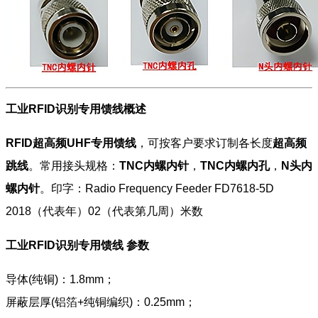
工业RFID识别专用馈线概述
RFID超高频UHF专用馈线
，可按客户要求订制各长度
超高频
跳线
。常用接头规格：
TNC内螺内针
，
TNC内螺内孔
，
N头内
螺内针
。印字：Radio Frequency Feeder FD7618-5D
2018（代表年）02（代表第几周）米数
工业RFID识别专用馈线 参数
导体(纯铜)：1.8mm；
屏蔽层厚(铝箔+纯铜编织)：0.25mm；