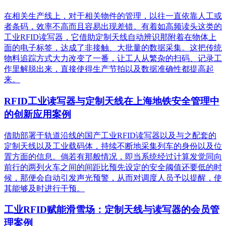
在相关生产线上，对于相关物件的管理，以往一直依靠人工或
者条码，效率不高而且容易出现差错。有着如高频读头这类的
工业RFID读写器，它借助定制天线自动辨识那附着在物体上
面的电子标签，达成了非接触、大批量的数据采集。这把传统
物料追踪方式大力改变了一番，让工人从繁杂的扫码、记录工
作里解脱出来，直接使得生产节拍以及数据准确性都提高起
来。
RFID工业读写器与定制天线在上海地铁安全管理中
的创新应用案例
借助部署于轨道沿线的国产工业RFID读写器以及与之配套的
定制天线以及工业载码体，持续不断地采集列车的身份以及位
置方面的信息。倘若有那般情况，即当系统经过计算发觉同向
前行的两列火车之间的间距比预先设定的安全阈值还要低的时
候，那便会自动引发声光预警，从而对调度人员予以提醒，使
其能够及时进行干预。
工业RFID赋能滑雪场：定制天线与读写器的会员管
理案例