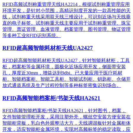
RFID高频试剂称重管理天线HA2214，根据试剂称重管理应用
环境开发，是针对小范围，高精识别度开发的一款高性能的天
线，试剂称重天线采用双天线三维设计，可识别近场与天线垂
直的电子标签。试剂称重天线主要应用于试剂称重管理、珠宝
管理、票证管理、血液管理、档案管理、图书管理、物证管理
等多种工业RFID识别系统。
RFID超高频智能耗材柜天线UA2427
RFID超高频智能耗材柜天线UA2427，针对智能耗材柜，工具
柜，档案柜等金属环境，圆极化近场应用开发，侧面带安装
孔，厚度近30mm，增益达到9dbi。已大量应用于医疗耗材
柜、智能档案柜、智能工具柜、智能试剂柜、钥匙柜、仓储开
放式通道系统及生产过程控制等多种标签密集识别场合。
RFID高频智能档案柜/书架天线HA2621
RFID高频智能档案柜/书架天线HA2621，针对图书，档案，
文件智能管理柜开发，采用注塑外壳，螺丝空安装方便安装在
智能柜背板，乳白色外观整洁大方，天线调谐板针对金属柜体
开发，适应智能柜金属环境，实现对高频标签的稳定读取，应