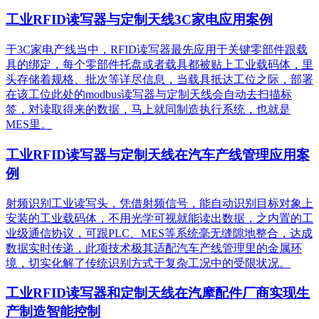
工业RFID读写器与定制天线3C家电应用案例
于3C家电产线当中，RFID读写器最先应用于关键零部件跟载
具的绑定，每个零部件托盘或者载具都被贴上工业载码体，里
头存储着规格、批次等详尽信息，当载具抵达工位之际，部署
在该工位此处的modbus读写器与定制天线会自动去扫描标
签，对读取得来的数据，马上就同制造执行系统，也就是
MES里。
工业RFID读写器与定制天线在汽车产线管理应用案
例
射频识别工业读写头，凭借射频信号，能自动识别目标对象上
安装的工业载码体，不用光学可视就能读出数据，之内置的工
业级通信协议，可跟PLC、MES等系统毫无缝隙地整合，达成
数据实时传递，此项技术极其适配汽车产线管理里的金属环
境，切实化解了传统识别方式于复杂工况中的受限状况。
工业RFID读写器和定制天线在汽摩配件厂商实现生
产制造智能控制