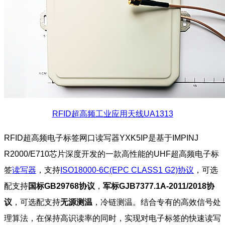
RFID超高频工业应用天线UA1313
RFID超高频电子标签网口读写器YXK5IP是基于IMPINJ
R2000/E710芯片深度开发的一款高性能的UHF超高频电子标
签
读写器
，支持
ISO18000-6C(EPC CLASS1 G2)协议
，
可选
配支持
国标GB29768协议
，
军标GJB7377.1A-2011/2018协
议
，可选配支持
无源测温
，冷链测温。
结合专有的高效信号处
理算法，在保持高识读率的同时，实现对电子标签的快速读写