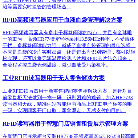
管理，样品样衣管理，智慧门店展示管理，产品、配件、物料
箱等需要实时监管的管理场合。
RFID高频读写器应用于血液血袋管理解决方案
RFID高频读写器具有多电子标签阅读的特点，并且有全球唯
一的ID号，高频HR7748读写器采用13.56MHz频率，不受液体
干扰，多标签阅读能力强，就成了血液血袋管理的最佳选择，
不管是血袋的冷库实时盘点，还是进出库识别管理，都可以轻
松实现，还可以将无源温度检测芯片和RFID芯片结合起来，
全流程监控血袋仓储温度，减少血液受污染机率。
工业RFID读写器用于无人零售解决方案
工业RFID读写器用于新零售智能零售柜解决方案，是针对目
前零售柜无法做到一物一码，识别困难的难题，加入HR7738
读写器和天线，精准识别​智能柜内商品上RFID电子标签的唯
一码，实现顾客开门自取，即拿即走，无感支付的目的。
RFID读写器用于智慧门店销售租赁展示管理方案
在智慧门店展示柜台安装HR7748高频读写器或UR6258超高频