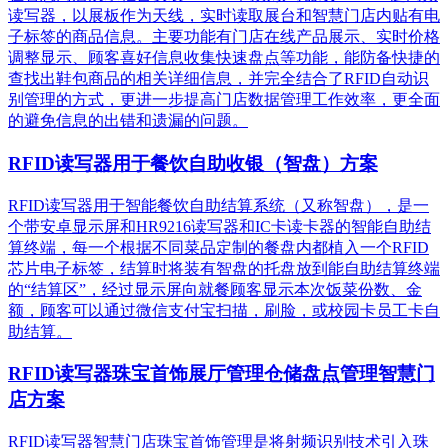
读写器，以展板作为天线，实时读取展台和智慧门店内贴有电
子标签的商品信息。主要功能有门店在线产品展示、实时价格
调整显示、顾客喜好信息收集快速盘点等功能，能防备快捷的
查找出鞋包商品的相关详细信息，并完全结合了RFID自动识
别管理的方式，更进一步提高门店数据管理工作效率，更全面
的避免信息的出错和遗漏的问题。
RFID读写器用于餐饮自助收银（智盘）方案
RFID读写器用于智能餐饮自助结算系统（又称智盘），是一
个带安卓显示屏和HR9216读写器和IC卡读卡器的智能自助结
算终端，每一个根据不同菜品定制的餐盘内都植入一个RFID
芯片电子标签，结算时将装有智盘的托盘放到能自助结算终端
的“结算区”，经过显示屏向就餐顾客显示本次饭菜份数、金
额，顾客可以通过微信支付宝扫描，刷脸，或校园卡员工卡自
助结算。
RFID读写器珠宝首饰展厅管理仓储盘点管理智慧门
店方案
RFID读写器智慧门店珠宝首饰管理是将射频识别技术引入珠