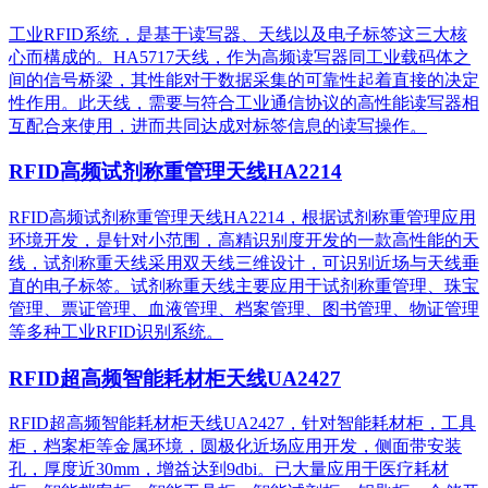
工业RFID系统，是基于读写器、天线以及电子标签这三大核
心而構成的。HA5717天线，作为高频读写器同工业载码体之
间的信号桥梁，其性能对于数据采集的可靠性起着直接的决定
性作用。此天线，需要与符合工业通信协议的高性能读写器相
互配合来使用，进而共同达成对标签信息的读写操作。
RFID高频试剂称重管理天线HA2214
RFID高频试剂称重管理天线HA2214，根据试剂称重管理应用
环境开发，是针对小范围，高精识别度开发的一款高性能的天
线，试剂称重天线采用双天线三维设计，可识别近场与天线垂
直的电子标签。试剂称重天线主要应用于试剂称重管理、珠宝
管理、票证管理、血液管理、档案管理、图书管理、物证管理
等多种工业RFID识别系统。
RFID超高频智能耗材柜天线UA2427
RFID超高频智能耗材柜天线UA2427，针对智能耗材柜，工具
柜，档案柜等金属环境，圆极化近场应用开发，侧面带安装
孔，厚度近30mm，增益达到9dbi。已大量应用于医疗耗材