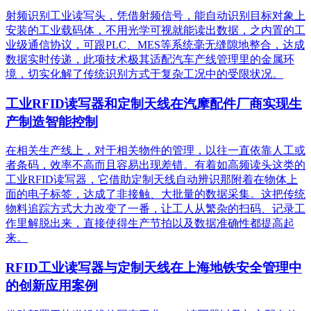
射频识别工业读写头，凭借射频信号，能自动识别目标对象上
安装的工业载码体，不用光学可视就能读出数据，之内置的工
业级通信协议，可跟PLC、MES等系统毫无缝隙地整合，达成
数据实时传递，此项技术极其适配汽车产线管理里的金属环
境，切实化解了传统识别方式于复杂工况中的受限状况。
工业RFID读写器和定制天线在汽摩配件厂商实现生
产制造智能控制
在相关生产线上，对于相关物件的管理，以往一直依靠人工或
者条码，效率不高而且容易出现差错。有着如高频读头这类的
工业RFID读写器，它借助定制天线自动辨识那附着在物体上
面的电子标签，达成了非接触、大批量的数据采集。这把传统
物料追踪方式大力改变了一番，让工人从繁杂的扫码、记录工
作里解脱出来，直接使得生产节拍以及数据准确性都提高起
来。
RFID工业读写器与定制天线在上海地铁安全管理中
的创新应用案例