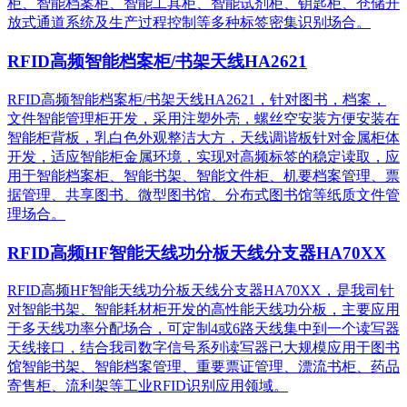
柜、智能档案柜、智能工具柜、智能试剂柜、钥匙柜、仓储开
放式通道系统及生产过程控制等多种标签密集识别场合。
RFID高频智能档案柜/书架天线HA2621
RFID高频智能档案柜/书架天线HA2621，针对图书，档案，
文件智能管理柜开发，采用注塑外壳，螺丝空安装方便安装在
智能柜背板，乳白色外观整洁大方，天线调谐板针对金属柜体
开发，适应智能柜金属环境，实现对高频标签的稳定读取，应
用于智能档案柜、智能书架、智能文件柜、机要档案管理、票
据管理、共享图书、微型图书馆、分布式图书馆等纸质文件管
理场合。
RFID高频HF智能天线功分板天线分支器HA70XX
RFID高频HF智能天线功分板天线分支器HA70XX，是我司针
对智能书架、智能耗材柜开发的高性能天线功分板，主要应用
于多天线功率分配场合，可定制4或6路天线集中到一个读写器
天线接口，结合我司数字信号系列读写器已大规模应用于图书
馆智能书架、智能档案管理、重要票证管理、漂流书柜、药品
寄售柜、流利架等工业RFID识别应用领域。