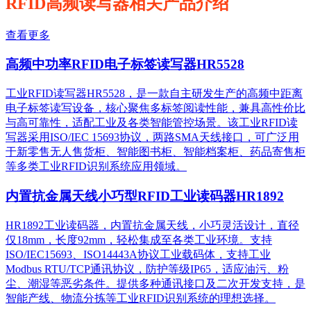
RFID高频读写器相关产品介绍
查看更多
高频中功率RFID电子标签读写器HR5528
工业RFID读写器HR5528，是一款自主研发生产的高频中距离
电子标签读写设备，核心聚焦多标签阅读性能，兼具高性价比
与高可靠性，适配工业及各类智能管控场景。该工业RFID读
写器采用ISO/IEC 15693协议，两路SMA天线接口，可广泛用
于新零售无人售货柜、智能图书柜、智能档案柜、药品寄售柜
等多类工业RFID识别系统应用领域。
内置抗金属天线小巧型RFID工业读码器HR1892
HR1892工业读码器，内置抗金属天线，小巧灵活设计，直径
仅18mm，长度92mm，轻松集成至各类工业环境。支持
ISO/IEC15693、ISO14443A协议工业载码体，支持工业
Modbus RTU/TCP通讯协议，防护等级IP65，适应油污、粉
尘、潮湿等恶劣条件。提供多种通讯接口及二次开发支持，是
智能产线、物流分拣等工业RFID识别系统的理想选择。