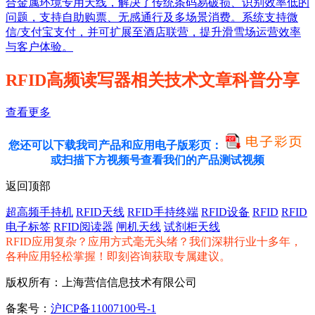
合金属环境专用天线，解决了传统条码易破损、识别效率低的
问题，支持自助购票、无感通行及多场景消费。系统支持微
信/支付宝支付，并可扩展至酒店联营，提升滑雪场运营效率
与客户体验。
RFID高频读写器相关技术文章科普分享
查看更多
您还可以下载我司产品和应用电子版彩页：
或扫描下方视频号查看我们的产品测试视频
返回顶部
超高频手持机
RFID天线
RFID手持终端
RFID设备
RFID
RFID
电子标签
RFID阅读器
闸机天线
试剂柜天线
RFID应用复杂？应用方式毫无头绪？我们深耕行业十多年，
各种应用轻松掌握！即刻咨询获取专属建议。
版权所有：上海营信信息技术有限公司
备案号：
沪ICP备11007100号-1