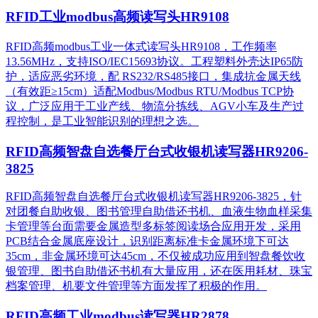
RFID工业modbus高频读写头HR9108
RFID高频modbus工业一体式读写头HR9108，工作频率
13.56MHz，支持ISO/IEC15693协议。工程塑料外壳达IP65防
护，适应恶劣环境，配 RS232/RS485接口，集成抗金属天线
（有效距≥15cm）适配Modbus/Modbus RTU/Modbus TCP协
议，广泛应用于工业产线、物流分拣线、AGV小车及生产过
程控制，是工业智能识别的理想之选。
RFID高频智盘自选餐厅台式收银机读写器HR9206-
3825
RFID高频智盘自选餐厅台式收银机读写器HR9206-3825，针
对团餐自助收银、图书管理自助借还书机、血液生物血样采集
卡管理等台面需要金属造型多标签阅读场合应用开发，采用
PCB结合金属底座设计，识别距离标准卡金属环境下可达
35cm，非金属环境可达45cm，不仅被成功应用到智盘餐饮收
银管理、图书自助借还书机有大量应用，还在医用耗材、珠宝
档案管理、机要文件管理等方面发挥了积极的作用。
RFID高频工业modbus读写器HR2878