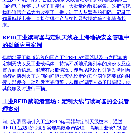
面的电子标签，达成了非接触、大批量的数据采集。这把传统
物料追踪方式大力改变了一番，让工人从繁杂的扫码、记录工
作里解脱出来，直接使得生产节拍以及数据准确性都提高起
来。
RFID工业读写器与定制天线在上海地铁安全管理中
的创新应用案例
借助部署于轨道沿线的国产工业RFID读写器以及与之配套的
定制天线以及工业载码体，持续不断地采集列车的身份以及位
置方面的信息。倘若有那般情况，即当系统经过计算发觉同向
前行的两列火车之间的间距比预先设定的安全阈值还要低的时
候，那便会自动引发声光预警，从而对调度人员予以提醒，使
其能够及时进行干预。
工业RFID赋能滑雪场：定制天线与读写器的会员管
理案例
河北某滑雪场引入工业RFID读写器与定制天线技术，通过
RFID工业级读写设备实现高效会员管理。高频工业读写头配