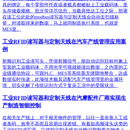
具的绑定，每个零部件托盘或者载具都被贴上工业载码体，里
头存储着规格、批次等详尽信息，当载具抵达工位之际，部署
在该工位此处的modbus读写器与定制天线会自动去扫描标
签，对读取得来的数据，马上就同制造执行系统，也就是
MES里。
工业RFID读写器与定制天线在汽车产线管理应用案
例
射频识别工业读写头，凭借射频信号，能自动识别目标对象上
安装的工业载码体，不用光学可视就能读出数据，之内置的工
业级通信协议，可跟PLC、MES等系统毫无缝隙地整合，达成
数据实时传递，此项技术极其适配汽车产线管理里的金属环
境，切实化解了传统识别方式于复杂工况中的受限状况。
工业RFID读写器和定制天线在汽摩配件厂商实现生
产制造智能控制
在相关生产线上，对于相关物件的管理，以往一直依靠人工或
者条码，效率不高而且容易出现差错。有着如高频读头这类的
工业RFID读写器，它借助定制天线自动辨识那附着在物体上