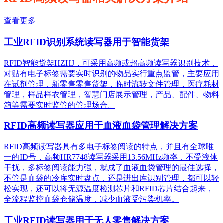
查看更多
工业RFID识别系统读写器用于智能货架
RFID智能货架HZHJ，可采用高频或超高频读写器识别技术，
对贴有电子标签需要实时识别的物品实行重点监管，主要应用
在试剂管理，新零售零售货架，临时流转文件管理，医疗耗材
管理，样品样衣管理，智慧门店展示管理，产品、配件、物料
箱等需要实时监管的管理场合。
RFID高频读写器应用于血液血袋管理解决方案
RFID高频读写器具有多电子标签阅读的特点，并且有全球唯
一的ID号，高频HR7748读写器采用13.56MHz频率，不受液体
干扰，多标签阅读能力强，就成了血液血袋管理的最佳选择，
不管是血袋的冷库实时盘点，还是进出库识别管理，都可以轻
松实现，还可以将无源温度检测芯片和RFID芯片结合起来，
全流程监控血袋仓储温度，减少血液受污染机率。
工业RFID读写器用于无人零售解决方案