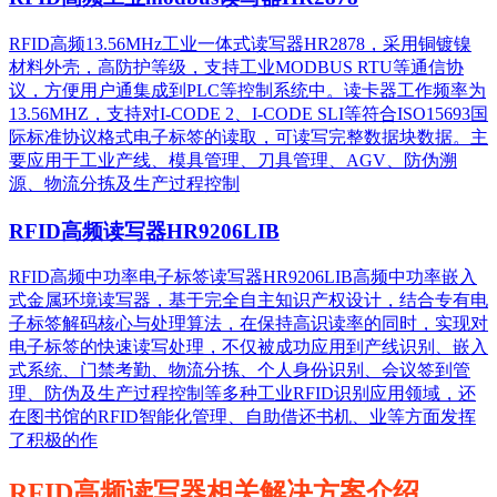
RFID高频13.56MHz工业一体式读写器HR2878，采用铜镀镍
材料外壳，高防护等级，支持工业MODBUS RTU等通信协
议，方便用户通集成到PLC等控制系统中。读卡器工作频率为
13.56MHZ，支持对I-CODE 2、I-CODE SLI等符合ISO15693国
际标准协议格式电子标签的读取，可读写完整数据块数据。主
要应用于工业产线、模具管理、刀具管理、AGV、防伪溯
源、物流分拣及生产过程控制
RFID高频读写器HR9206LIB
RFID高频中功率电子标签读写器HR9206LIB高频中功率嵌入
式金属环境读写器，基于完全自主知识产权设计，结合专有电
子标签解码核心与处理算法，在保持高识读率的同时，实现对
电子标签的快速读写处理，不仅被成功应用到产线识别、嵌入
式系统、门禁考勤、物流分拣、个人身份识别、会议签到管
理、防伪及生产过程控制等多种工业RFID识别应用领域，还
在图书馆的RFID智能化管理、自助借还书机、业等方面发挥
了积极的作
RFID高频读写器相关解决方案介绍