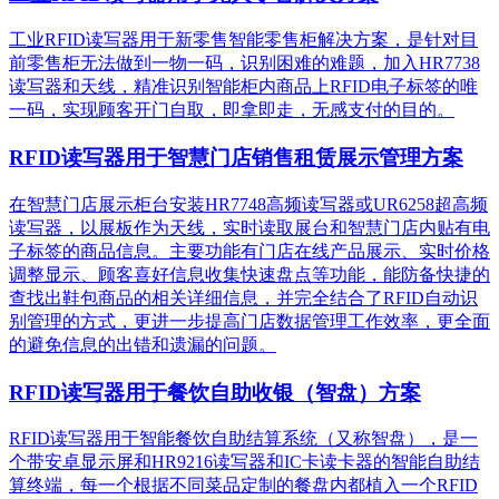
工业RFID读写器用于新零售智能零售柜解决方案，是针对目
前零售柜无法做到一物一码，识别困难的难题，加入HR7738
读写器和天线，精准识别​智能柜内商品上RFID电子标签的唯
一码，实现顾客开门自取，即拿即走，无感支付的目的。
RFID读写器用于智慧门店销售租赁展示管理方案
在智慧门店展示柜台安装HR7748高频读写器或UR6258超高频
读写器，以展板作为天线，实时读取展台和智慧门店内贴有电
子标签的商品信息。主要功能有门店在线产品展示、实时价格
调整显示、顾客喜好信息收集快速盘点等功能，能防备快捷的
查找出鞋包商品的相关详细信息，并完全结合了RFID自动识
别管理的方式，更进一步提高门店数据管理工作效率，更全面
的避免信息的出错和遗漏的问题。
RFID读写器用于餐饮自助收银（智盘）方案
RFID读写器用于智能餐饮自助结算系统（又称智盘），是一
个带安卓显示屏和HR9216读写器和IC卡读卡器的智能自助结
算终端，每一个根据不同菜品定制的餐盘内都植入一个RFID