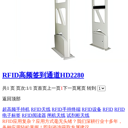
RFID高频签到通道HD2280
共1 页 页次:1/1 页
首页
上一页
1
下一页
尾页
转到
返回顶部
超高频手持机
RFID天线
RFID手持终端
RFID设备
RFID
RFID
电子标签
RFID阅读器
闸机天线
试剂柜天线
RFID应用复杂？应用方式毫无头绪？我们深耕行业十多年，
各种应用轻松掌握！即刻咨询获取专属建议。