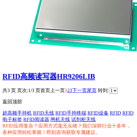
RFID高频读写器HR9206LIB
共3 页 页次:1/3 页
首页
上一页
1
2
3
下一页
尾页
转到
返回顶部
超高频手持机
RFID天线
RFID手持终端
RFID设备
RFID
RFID
电子标签
RFID阅读器
闸机天线
试剂柜天线
RFID应用复杂？应用方式毫无头绪？我们深耕行业十多年，
各种应用轻松掌握！即刻咨询获取专属建议。