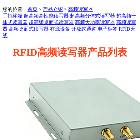
您的位置：
首页
>
产品介绍
>
高频读写器
手持终端
超高频高性能读写器
超高频分体式读写器
超高频一
体式读写器
超高频桌面式读写器
高频大功率读写器
高频读写
器
高频桌面式读写器
有源设备
开放式通道
电子标签
RFID天
线
RFID高频读写器产品列表