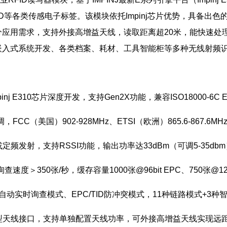
ED等各类传感电子标签。该模块依托Impinj芯片优势，具备出
分应用需求，支持外接高增益天线，读取距离超20米，能快速处
入式系统开发、各类档案、耗材、工具智能柜等多种无线射频识别
inj E310芯片深度开发，支持Gen2X功能，兼容ISO18000-6C 
CC（美国）902-928MHz、ETSI（欧洲）865.6-867.6MHz
或定频发射，支持RSSI功能，输出功率达33dBm（可调5-35db
速度＞350张/秒，缓存容量1000张@96bit EPC、750张@128b
/自动实时询查模式、EPC/TID防冲突模式，11种链路模式+3
MA型天线接口，支持单独配置天线功率，可外接高增益天线实现远