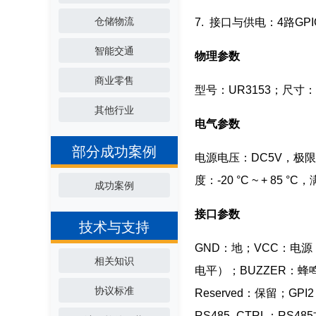
仓储物流
7. 接口与供电：4路GP
智能交通
物理参数
商业零售
型号：UR3153；尺寸
其他行业
电气参数
部分成功案例
电源电压：DC5V，极限6V
度：-20 °C ~ + 85
成功案例
接口参数
技术与支持
GND：地；VCC：电源；
相关知识
电平）；BUZZER：
协议标准
Reserved：保留；G
RS485_CTRL：RS4