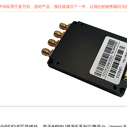
RFID应用千差万别，选对产品，项目就成功了一半。让我们的销售顾问
业RFID读写器模块，基于IMPINJ最新E系列引擎平台（Impinj E