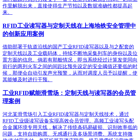
作里解脱出来，直接使得生产节拍以及数据准确性都提高起
来。
RFID工业读写器与定制天线在上海地铁安全管理中
的创新应用案例
借助部署于轨道沿线的国产工业RFID读写器以及与之配套的
定制天线以及工业载码体，持续不断地采集列车的身份以及位
置方面的信息。倘若有那般情况，即当系统经过计算发觉同向
前行的两列火车之间的间距比预先设定的安全阈值还要低的时
候，那便会自动引发声光预警，从而对调度人员予以提醒，使
其能够及时进行干预。
工业RFID赋能滑雪场：定制天线与读写器的会员管
理案例
河北某滑雪场引入工业RFID读写器与定制天线技术，通过
RFID工业级读写设备实现高效会员管理。高频工业读写头配
合金属环境专用天线，解决了传统条码易破损、识别效率低的
问题，支持自助购票、无感通行及多场景消费。系统支持微