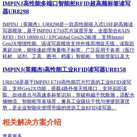
IMPINJ高性能多端口智能柜RFID超高频标签读写
器UR8298
IMPINJ（英频杰）UR8298是一款高性能嵌入式UHF超高频读
写器模块，基于IMPINJ E710芯片深度开发，全面契合RAIN
RFID / ISO 18000-63 / EPCglobal Gen2v2标准，支持Impinj
Gen2X增强性能。该读写器模块支持外接高增益天线，读取距
离超20米，能快速处理海量电子标签。广泛应用于各类（医疗
耗材、试剂、工具、图书、档案）智能柜、智能货架以及大
IMPINJ(英频杰)高性能工业RFID读写器UR8158
UR8158是基于IMPINJ E710高性能芯片打造的工业RFID读写
器，支持Gen2X功能，搭载4路外接天线接口，支持远距读
取、自动盘点与高速多标签识别，突破电磁干扰瓶颈，适配仓
储物流、智能柜等多场景，兼具工业级抗干扰与便捷部署优
势，是企业智能化管理升级的优选工业RFID读写器。
相关解决方案介绍
查看更多