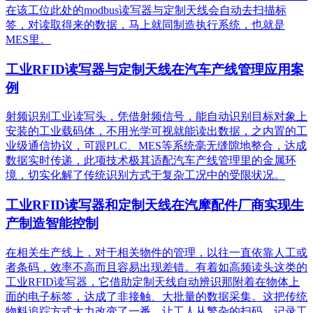
在该工位此处的modbus读写器与定制天线会自动去扫描标
签，对读取得来的数据，马上就同制造执行系统，也就是
MES里。
工业RFID读写器与定制天线在汽车产线管理应用案
例
射频识别工业读写头，凭借射频信号，能自动识别目标对象上
安装的工业载码体，不用光学可视就能读出数据，之内置的工
业级通信协议，可跟PLC、MES等系统毫无缝隙地整合，达成
数据实时传递，此项技术极其适配汽车产线管理里的金属环
境，切实化解了传统识别方式于复杂工况中的受限状况。
工业RFID读写器和定制天线在汽摩配件厂商实现生
产制造智能控制
在相关生产线上，对于相关物件的管理，以往一直依靠人工或
者条码，效率不高而且容易出现差错。有着如高频读头这类的
工业RFID读写器，它借助定制天线自动辨识那附着在物体上
面的电子标签，达成了非接触、大批量的数据采集。这把传统
物料追踪方式大力改变了一番，让工人从繁杂的扫码、记录工