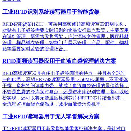
工业RFID识别系统读写器用于智能货架
RFID智能货架HZHJ，可采用高频或超高频读写器识别技术，
对贴有电子标签需要实时识别的物品实行重点监管，主要应用
在试剂管理，新零售零售货架，临时流转文件管理，医疗耗材
管理，样品样衣管理，智慧门店展示管理，产品、配件、物料
箱等需要实时监管的管理场合。
RFID高频读写器应用于血液血袋管理解决方案
RFID高频读写器具有多电子标签阅读的特点，并且有全球唯
一的ID号，高频HR7748读写器采用13.56MHz频率，不受液体
干扰，多标签阅读能力强，就成了血液血袋管理的最佳选择，
不管是血袋的冷库实时盘点，还是进出库识别管理，都可以轻
松实现，还可以将无源温度检测芯片和RFID芯片结合起来，
全流程监控血袋仓储温度，减少血液受污染机率。
工业RFID读写器用于无人零售解决方案
工业RFID读写器用于新零售智能零售柜解决方案，是针对目