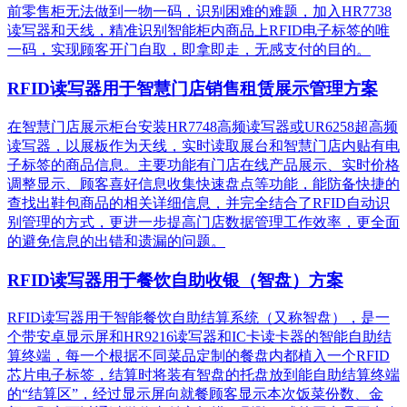
前零售柜无法做到一物一码，识别困难的难题，加入HR7738
读写器和天线，精准识别​智能柜内商品上RFID电子标签的唯
一码，实现顾客开门自取，即拿即走，无感支付的目的。
RFID读写器用于智慧门店销售租赁展示管理方案
在智慧门店展示柜台安装HR7748高频读写器或UR6258超高频
读写器，以展板作为天线，实时读取展台和智慧门店内贴有电
子标签的商品信息。主要功能有门店在线产品展示、实时价格
调整显示、顾客喜好信息收集快速盘点等功能，能防备快捷的
查找出鞋包商品的相关详细信息，并完全结合了RFID自动识
别管理的方式，更进一步提高门店数据管理工作效率，更全面
的避免信息的出错和遗漏的问题。
RFID读写器用于餐饮自助收银（智盘）方案
RFID读写器用于智能餐饮自助结算系统（又称智盘），是一
个带安卓显示屏和HR9216读写器和IC卡读卡器的智能自助结
算终端，每一个根据不同菜品定制的餐盘内都植入一个RFID
芯片电子标签，结算时将装有智盘的托盘放到能自助结算终端
的“结算区”，经过显示屏向就餐顾客显示本次饭菜份数、金