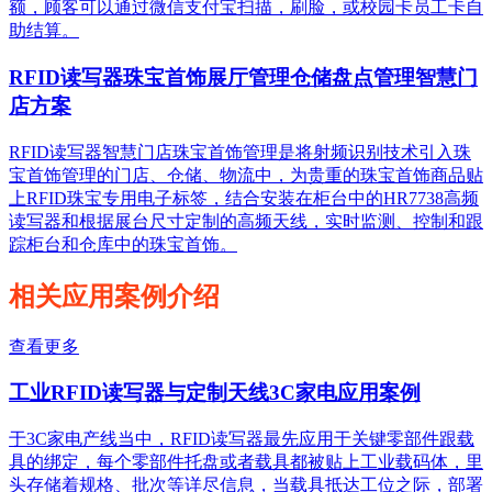
额，顾客可以通过微信支付宝扫描，刷脸，或校园卡员工卡自
助结算。
RFID读写器珠宝首饰展厅管理仓储盘点管理智慧门
店方案
RFID读写器智慧门店珠宝首饰管理是将射频识别技术引入珠
宝首饰管理的门店、仓储、物流中，为贵重的珠宝首饰商品贴
上RFID珠宝专用电子标签，结合安装在柜台中的HR7738高频
读写器和根据展台尺寸定制的高频天线，实时监测、控制和跟
踪柜台和仓库中的珠宝首饰。
相关应用案例介绍
查看更多
工业RFID读写器与定制天线3C家电应用案例
于3C家电产线当中，RFID读写器最先应用于关键零部件跟载
具的绑定，每个零部件托盘或者载具都被贴上工业载码体，里
头存储着规格、批次等详尽信息，当载具抵达工位之际，部署