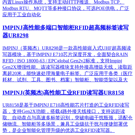
内置Linux操作系统，支持主动HTTP推送、Modbus TCP、
Modbus RTU、MQTT等多种接口协议，可选POE供电，广泛
应用于工业自动化
IMPINJ高性能多端口智能柜RFID超高频标签读写
器UR8298
IMPINJ（英频杰）UR8298是一款高性能嵌入式UHF超高频读
写器模块，基于IMPINJ E710芯片深度开发，全面契合RAIN
RFID / ISO 18000-63 / EPCglobal Gen2v2标准，支持Impinj
Gen2X增强性能。该读写器模块支持外接高增益天线，读取距
离超20米，能快速处理海量电子标签。广泛应用于各类（医疗
耗材、试剂、工具、图书、档案）智能柜、智能货架以及大
IMPINJ(英频杰)高性能工业RFID读写器UR8158
UR8158是基于IMPINJ E710高性能芯片打造的工业RFID读写
器，支持Gen2X功能，搭载4路外接天线接口，支持远距读
取、自动盘点与高速多标签识别，突破电磁干扰瓶颈，适配仓
储物流、智能柜等多场景，兼具工业级抗干扰与便捷部署优
势，是企业智能化管理升级的优选工业RFID读写器。