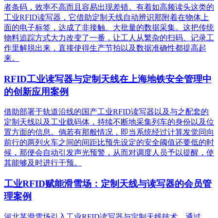
者条码，效率不高而且容易出现差错。有着如高频读头这类的
工业RFID读写器，它借助定制天线自动辨识那附着在物体上
面的电子标签，达成了非接触、大批量的数据采集。这把传统
物料追踪方式大力改变了一番，让工人从繁杂的扫码、记录工
作里解脱出来，直接使得生产节拍以及数据准确性都提高起
来。
RFID工业读写器与定制天线在上海地铁安全管理中
的创新应用案例
借助部署于轨道沿线的国产工业RFID读写器以及与之配套的
定制天线以及工业载码体，持续不断地采集列车的身份以及位
置方面的信息。倘若有那般情况，即当系统经过计算发觉同向
前行的两列火车之间的间距比预先设定的安全阈值还要低的时
候，那便会自动引发声光预警，从而对调度人员予以提醒，使
其能够及时进行干预。
工业RFID赋能滑雪场：定制天线与读写器的会员管
理案例
河北某滑雪场引入工业RFID读写器与定制天线技术，通过