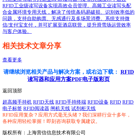
RFID工业级读写设备实现高效会员管理。高频工业读写头配
合金属环境专用天线，解决了传统条码易破损、识别效率低的
问题，支持自助购票、无感通行及多场景消费。系统支持微
信/支付宝支付，并可扩展至酒店联营，提升滑雪场运营效率
与客户体验。
相关技术文章分享
查看更多
请继续浏览相关产品与解决方案，或右边下载：
RFID
读写器和应用方案PDF电子版彩页
返回顶部
超高频手持机
RFID天线
RFID手持终端
RFID设备
RFID
RFID
电子标签
RFID阅读器
闸机天线
试剂柜天线
RFID应用复杂？应用方式毫无头绪？我们深耕行业十多年，
各种应用轻松掌握！即刻咨询获取专属建议。
版权所有：上海营信信息技术有限公司