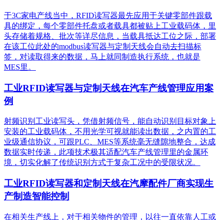
于3C家电产线当中，RFID读写器最先应用于关键零部件跟载
具的绑定，每个零部件托盘或者载具都被贴上工业载码体，里
头存储着规格、批次等详尽信息，当载具抵达工位之际，部署
在该工位此处的modbus读写器与定制天线会自动去扫描标
签，对读取得来的数据，马上就同制造执行系统，也就是
MES里。
工业RFID读写器与定制天线在汽车产线管理应用案
例
射频识别工业读写头，凭借射频信号，能自动识别目标对象上
安装的工业载码体，不用光学可视就能读出数据，之内置的工
业级通信协议，可跟PLC、MES等系统毫无缝隙地整合，达成
数据实时传递，此项技术极其适配汽车产线管理里的金属环
境，切实化解了传统识别方式于复杂工况中的受限状况。
工业RFID读写器和定制天线在汽摩配件厂商实现生
产制造智能控制
在相关生产线上，对于相关物件的管理，以往一直依靠人工或