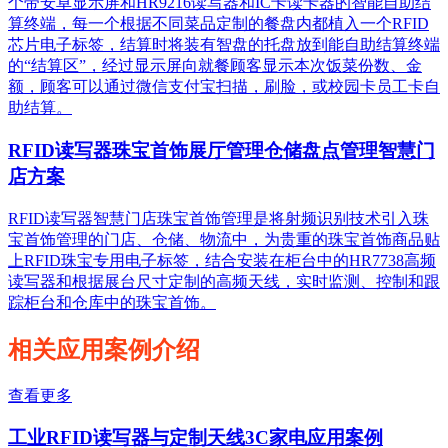
个带安卓显示屏和HR9216读写器和IC卡读卡器的智能自助结
算终端，每一个根据不同菜品定制的餐盘内都植入一个RFID
芯片电子标签，结算时将装有智盘的托盘放到能自助结算终端
的“结算区”，经过显示屏向就餐顾客显示本次饭菜份数、金
额，顾客可以通过微信支付宝扫描，刷脸，或校园卡员工卡自
助结算。
RFID读写器珠宝首饰展厅管理仓储盘点管理智慧门
店方案
RFID读写器智慧门店珠宝首饰管理是将射频识别技术引入珠
宝首饰管理的门店、仓储、物流中，为贵重的珠宝首饰商品贴
上RFID珠宝专用电子标签，结合安装在柜台中的HR7738高频
读写器和根据展台尺寸定制的高频天线，实时监测、控制和跟
踪柜台和仓库中的珠宝首饰。
相关应用案例介绍
查看更多
工业RFID读写器与定制天线3C家电应用案例