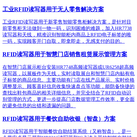
工业RFID读写器用于无人零售解决方案
工业RFID读写器用于新零售智能零售柜解决方案，是针对目
前零售柜无法做到一物一码，识别困难的难题，加入HR7738
读写器和天线，精准识别​智能柜内商品上RFID电子标签的唯
一码，实现顾客开门自取，即拿即走，无感支付的目的。
RFID读写器用于智慧门店销售租赁展示管理方案
在智慧门店展示柜台安装HR7748高频读写器或UR6258超高频
读写器，以展板作为天线，实时读取展台和智慧门店内贴有电
子标签的商品信息。主要功能有门店在线产品展示、实时价格
调整显示、顾客喜好信息收集快速盘点等功能，能防备快捷的
查找出鞋包商品的相关详细信息，并完全结合了RFID自动识
别管理的方式，更进一步提高门店数据管理工作效率，更全面
的避免信息的出错和遗漏的问题。
RFID读写器用于餐饮自助收银（智盘）方案
RFID读写器用于智能餐饮自助结算系统（又称智盘），是一