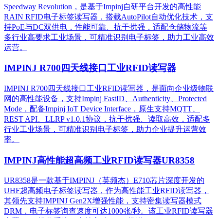
Speedway Revolution，是基于Impinj自研平台开发的高性能
RAIN RFID电子标签读写器，搭载AutoPilot自动优化技术，支
持PoE与DC双供电，性能可靠、抗干扰强，适配仓储物流等
多行业高要求工业场景，可精准识别电子标签，助力工业高效
运营。​
IMPINJ R700四天线接口工业RFID读写器
IMPINJ R700四天线接口工业RFID读写器，是面向企业级物联
网的高性能设备，支持Impinj FastID、Authenticity、Protected
Mode，配备Impinj IoT Device Interface，原生支持MQTT、
REST API、LLRP v1.0.1协议，抗干扰强、读取高效，适配多
行业工业场景，可精准识别电子标签，助力企业提升运营效
率。
IMPINJ高性能超高频工业RFID读写器UR8358
UR8358是一款基于IMPINJ（英频杰）E710芯片深度开发的
UHF超高频电子标签读写器，作为高性能工业RFID读写器，
其领先支持IMPINJ Gen2X增强性能，支持密集读写器模式
DRM，电子标签询查速度可达1000张/秒。该工业RFID读写器