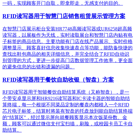
一码，实现顾客开门自取，即拿即走，无感支付的目的。
RFID读写器用于智慧门店销售租赁展示管理方案
在智慧门店展示柜台安装HR7748高频读写器或UR6258超高频
读写器，以展板作为天线，实时读取展台和智慧门店内贴有电
子标签的商品信息。主要功能有门店在线产品展示、实时价格
调整显示、顾客喜好信息收集快速盘点等功能，能防备快捷的
查找出鞋包商品的相关详细信息，并完全结合了RFID自动识
别管理的方式，更进一步提高门店数据管理工作效率，更全面
的避免信息的出错和遗漏的问题。
RFID读写器用于餐饮自助收银（智盘）方案
RFID读写器用于智能餐饮自助结算系统（又称智盘），是一
个带安卓显示屏和HR9216读写器和IC卡读卡器的智能自助结
算终端，每一个根据不同菜品定制的餐盘内都植入一个RFID
芯片电子标签，结算时将装有智盘的托盘放到能自助结算终端
的“结算区”，经过显示屏向就餐顾客显示本次饭菜份数、金
额，顾客可以通过微信支付宝扫描，刷脸，或校园卡员工卡自
助结算。