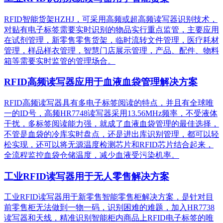
RFID智能货架HZHJ，可采用高频或超高频读写器识别技术，
对贴有电子标签需要实时识别的物品实行重点监管，主要应用
在试剂管理，新零售零售货架，临时流转文件管理，医疗耗材
管理，样品样衣管理，智慧门店展示管理，产品、配件、物料
箱等需要实时监管的管理场合。
RFID高频读写器应用于血液血袋管理解决方案
RFID高频读写器具有多电子标签阅读的特点，并且有全球唯
一的ID号，高频HR7748读写器采用13.56MHz频率，不受液体
干扰，多标签阅读能力强，就成了血液血袋管理的最佳选择，
不管是血袋的冷库实时盘点，还是进出库识别管理，都可以轻
松实现，还可以将无源温度检测芯片和RFID芯片结合起来，
全流程监控血袋仓储温度，减少血液受污染机率。
工业RFID读写器用于无人零售解决方案
工业RFID读写器用于新零售智能零售柜解决方案，是针对目
前零售柜无法做到一物一码，识别困难的难题，加入HR7738
读写器和天线，精准识别​智能柜内商品上RFID电子标签的唯