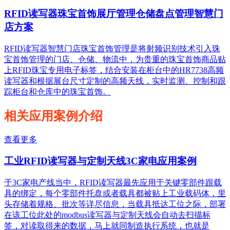
RFID读写器珠宝首饰展厅管理仓储盘点管理智慧门
店方案
RFID读写器智慧门店珠宝首饰管理是将射频识别技术引入珠
宝首饰管理的门店、仓储、物流中，为贵重的珠宝首饰商品贴
上RFID珠宝专用电子标签，结合安装在柜台中的HR7738高频
读写器和根据展台尺寸定制的高频天线，实时监测、控制和跟
踪柜台和仓库中的珠宝首饰。
相关应用案例介绍
查看更多
工业RFID读写器与定制天线3C家电应用案例
于3C家电产线当中，RFID读写器最先应用于关键零部件跟载
具的绑定，每个零部件托盘或者载具都被贴上工业载码体，里
头存储着规格、批次等详尽信息，当载具抵达工位之际，部署
在该工位此处的modbus读写器与定制天线会自动去扫描标
签，对读取得来的数据，马上就同制造执行系统，也就是