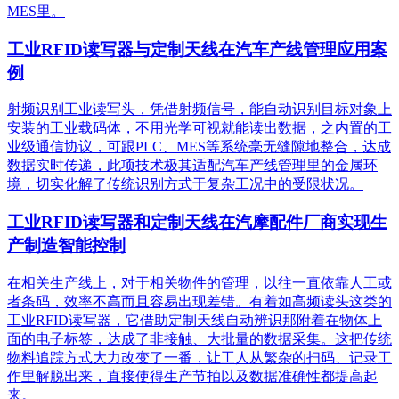
MES里。
工业RFID读写器与定制天线在汽车产线管理应用案
例
射频识别工业读写头，凭借射频信号，能自动识别目标对象上
安装的工业载码体，不用光学可视就能读出数据，之内置的工
业级通信协议，可跟PLC、MES等系统毫无缝隙地整合，达成
数据实时传递，此项技术极其适配汽车产线管理里的金属环
境，切实化解了传统识别方式于复杂工况中的受限状况。
工业RFID读写器和定制天线在汽摩配件厂商实现生
产制造智能控制
在相关生产线上，对于相关物件的管理，以往一直依靠人工或
者条码，效率不高而且容易出现差错。有着如高频读头这类的
工业RFID读写器，它借助定制天线自动辨识那附着在物体上
面的电子标签，达成了非接触、大批量的数据采集。这把传统
物料追踪方式大力改变了一番，让工人从繁杂的扫码、记录工
作里解脱出来，直接使得生产节拍以及数据准确性都提高起
来。