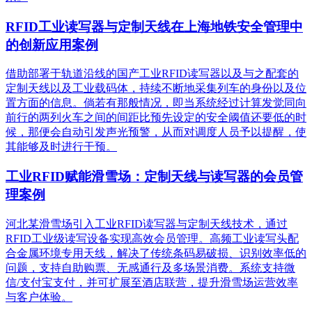
RFID工业读写器与定制天线在上海地铁安全管理中
的创新应用案例
借助部署于轨道沿线的国产工业RFID读写器以及与之配套的
定制天线以及工业载码体，持续不断地采集列车的身份以及位
置方面的信息。倘若有那般情况，即当系统经过计算发觉同向
前行的两列火车之间的间距比预先设定的安全阈值还要低的时
候，那便会自动引发声光预警，从而对调度人员予以提醒，使
其能够及时进行干预。
工业RFID赋能滑雪场：定制天线与读写器的会员管
理案例
河北某滑雪场引入工业RFID读写器与定制天线技术，通过
RFID工业级读写设备实现高效会员管理。高频工业读写头配
合金属环境专用天线，解决了传统条码易破损、识别效率低的
问题，支持自助购票、无感通行及多场景消费。系统支持微
信/支付宝支付，并可扩展至酒店联营，提升滑雪场运营效率
与客户体验。