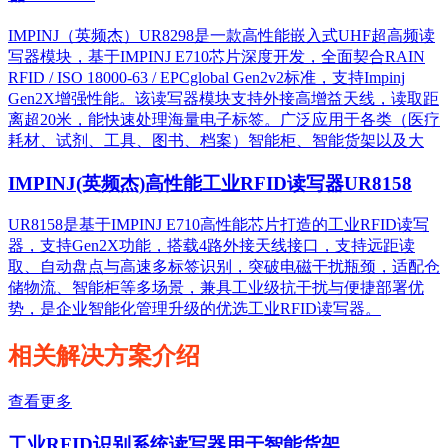
IMPINJ（英频杰）UR8298是一款高性能嵌入式UHF超高频读
写器模块，基于IMPINJ E710芯片深度开发，全面契合RAIN
RFID / ISO 18000-63 / EPCglobal Gen2v2标准，支持Impinj
Gen2X增强性能。该读写器模块支持外接高增益天线，读取距
离超20米，能快速处理海量电子标签。广泛应用于各类（医疗
耗材、试剂、工具、图书、档案）智能柜、智能货架以及大
IMPINJ(英频杰)高性能工业RFID读写器UR8158
UR8158是基于IMPINJ E710高性能芯片打造的工业RFID读写
器，支持Gen2X功能，搭载4路外接天线接口，支持远距读
取、自动盘点与高速多标签识别，突破电磁干扰瓶颈，适配仓
储物流、智能柜等多场景，兼具工业级抗干扰与便捷部署优
势，是企业智能化管理升级的优选工业RFID读写器。
相关解决方案介绍
查看更多
工业RFID识别系统读写器用于智能货架