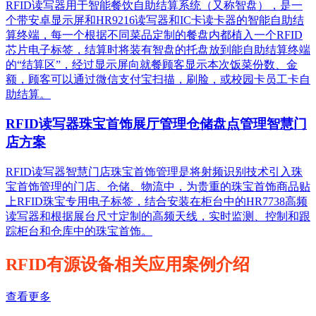
RFID读写器用于智能餐饮自助结算系统（又称智盘），是一
个带安卓显示屏和HR9216读写器和IC卡读卡器的智能自助结
算终端，每一个根据不同菜品定制的餐盘内都植入一个RFID
芯片电子标签，结算时将装有智盘的托盘放到能自助结算终端
的“结算区”，经过显示屏向就餐顾客显示本次饭菜份数、金
额，顾客可以通过微信支付宝扫描，刷脸，或校园卡员工卡自
助结算。
RFID读写器珠宝首饰展厅管理仓储盘点管理智慧门
店方案
RFID读写器智慧门店珠宝首饰管理是将射频识别技术引入珠
宝首饰管理的门店、仓储、物流中，为贵重的珠宝首饰商品贴
上RFID珠宝专用电子标签，结合安装在柜台中的HR7738高频
读写器和根据展台尺寸定制的高频天线，实时监测、控制和跟
踪柜台和仓库中的珠宝首饰。
RFID有源设备相关应用案例介绍
查看更多