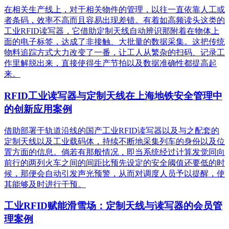
在相关生产线上，对于相关物件的管理，以往一直依靠人工或
者条码，效率不高而且容易出现差错。有着如高频读头这类的
工业RFID读写器，它借助定制天线自动辨识那附着在物体上
面的电子标签，达成了非接触、大批量的数据采集。这把传统
物料追踪方式大力改变了一番，让工人从繁杂的扫码、记录工
作里解脱出来，直接使得生产节拍以及数据准确性都提高起
来。
RFID工业读写器与定制天线在上海地铁安全管理中
的创新应用案例
借助部署于轨道沿线的国产工业RFID读写器以及与之配套的
定制天线以及工业载码体，持续不断地采集列车的身份以及位
置方面的信息。倘若有那般情况，即当系统经过计算发觉同向
前行的两列火车之间的间距比预先设定的安全阈值还要低的时
候，那便会自动引发声光预警，从而对调度人员予以提醒，使
其能够及时进行干预。
工业RFID赋能滑雪场：定制天线与读写器的会员管
理案例