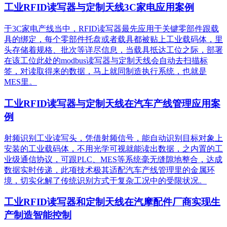
工业RFID读写器与定制天线3C家电应用案例
于3C家电产线当中，RFID读写器最先应用于关键零部件跟载
具的绑定，每个零部件托盘或者载具都被贴上工业载码体，里
头存储着规格、批次等详尽信息，当载具抵达工位之际，部署
在该工位此处的modbus读写器与定制天线会自动去扫描标
签，对读取得来的数据，马上就同制造执行系统，也就是
MES里。
工业RFID读写器与定制天线在汽车产线管理应用案
例
射频识别工业读写头，凭借射频信号，能自动识别目标对象上
安装的工业载码体，不用光学可视就能读出数据，之内置的工
业级通信协议，可跟PLC、MES等系统毫无缝隙地整合，达成
数据实时传递，此项技术极其适配汽车产线管理里的金属环
境，切实化解了传统识别方式于复杂工况中的受限状况。
工业RFID读写器和定制天线在汽摩配件厂商实现生
产制造智能控制