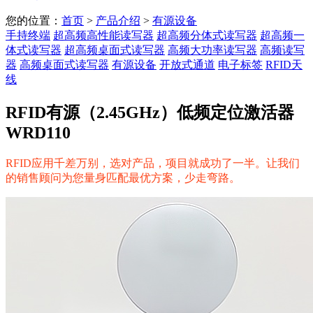
您的位置：
首页
>
产品介绍
>
有源设备
手持终端
超高频高性能读写器
超高频分体式读写器
超高频一
体式读写器
超高频桌面式读写器
高频大功率读写器
高频读写
器
高频桌面式读写器
有源设备
开放式通道
电子标签
RFID天
线
RFID有源（2.45GHz）低频定位激活器
WRD110
RFID应用千差万别，选对产品，项目就成功了一半。让我们
的销售顾问为您量身匹配最优方案，少走弯路。