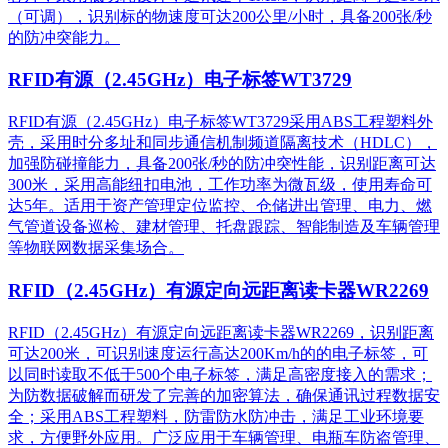
（可调），识别标的物速度可达200公里/小时，具备200张/秒
的防冲突能力。
RFID有源（2.45GHz）电子标签WT3729
RFID有源（2.45GHz）电子标签WT3729采用ABS工程塑料外
壳，采用时分多址和同步通信机制频道隔离技术（HDLC），
加强防碰撞能力，具备200张/秒的防冲突性能，识别距离可达
300米，采用高能纽扣电池，工作功率为微瓦级，使用寿命可
达5年。适用于资产管理定位监控、仓储进出管理、电力、燃
气管道设备巡检、建材管理、托盘跟踪、智能制造及车辆管理
等物联网数据采集场合。
RFID（2.45GHz）有源定向远距离读卡器WR2269
RFID（2.45GHz）有源定向远距离读卡器WR2269，识别距离
可达200米，可识别速度运行高达200Km/h的的电子标签，可
以同时读取不低于500个电子标签，满足高密度接入的需求；
为防数据破解而研发了完善的加密算法，确保通讯过程数据安
全；采用ABS工程塑料，防雷防水防冲击，满足工业环境要
求，方便野外应用。广泛应用于车辆管理、电瓶车防盗管理、