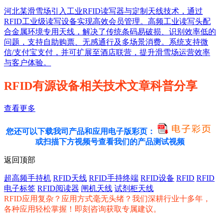
河北某滑雪场引入工业RFID读写器与定制天线技术，通过
RFID工业级读写设备实现高效会员管理。高频工业读写头配
合金属环境专用天线，解决了传统条码易破损、识别效率低的
问题，支持自助购票、无感通行及多场景消费。系统支持微
信/支付宝支付，并可扩展至酒店联营，提升滑雪场运营效率
与客户体验。
RFID有源设备相关技术文章科普分享
查看更多
您还可以下载我司产品和应用电子版彩页：
或扫描下方视频号查看我们的产品测试视频
返回顶部
超高频手持机
RFID天线
RFID手持终端
RFID设备
RFID
RFID
电子标签
RFID阅读器
闸机天线
试剂柜天线
RFID应用复杂？应用方式毫无头绪？我们深耕行业十多年，
各种应用轻松掌握！即刻咨询获取专属建议。