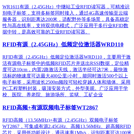
WR1611有源（2.45GHz）中继站工业RFID读写器，可精准识
别电子标签，支持多标签同时接入，通过4G高速传输至云端
服务器，识别距离达200米，适配野外等多场景，具备高稳定
性与高在线率，支持双供电模式，广泛应用于多行业RFID数
据中转，是高效可靠的工业RFID读写器。
RFID有源（2.45GHz）低频定位激活器WRD110
RFID有源（2.45GHz）低频定位激活器WRD110，主要用于激
活有源电子标签中的低频RFID芯片并送出RSSI数据，定位精
度可达10cm，内置2路激活天线，激活半径可达7米，最快激
活标的物速度可达最大400公里/小时，能同时激活500个以上
电子标签，采用波长2500m频段可轻松穿越人体和墙体。采用
PC工程塑料封装，吸顶安装方式，外型美观。广泛应用于学
校、医院、养老院、旅游场所、监狱、工矿企业
RFID高频+有源双频电子标签WT2867
RFID高频（13.56MHz)+有源（2.45GHz）双频电子标签
WT2867，可集成有源2.45GHz、高频13.56MHz、超高频RFID
芯片，采用低功耗设计，通讯速率1Mb/s，识别距离可达100米