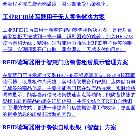
全流程监控血袋仓储温度，减少血液受污染机率。
工业RFID读写器用于无人零售解决方案
工业RFID读写器用于新零售智能零售柜解决方案，是针对目
前零售柜无法做到一物一码，识别困难的难题，加入HR7738
读写器和天线，精准识别​智能柜内商品上RFID电子标签的唯
一码，实现顾客开门自取，即拿即走，无感支付的目的。
RFID读写器用于智慧门店销售租赁展示管理方案
在智慧门店展示柜台安装HR7748高频读写器或UR6258超高频
读写器，以展板作为天线，实时读取展台和智慧门店内贴有电
子标签的商品信息。主要功能有门店在线产品展示、实时价格
调整显示、顾客喜好信息收集快速盘点等功能，能防备快捷的
查找出鞋包商品的相关详细信息，并完全结合了RFID自动识
别管理的方式，更进一步提高门店数据管理工作效率，更全面
的避免信息的出错和遗漏的问题。
RFID读写器用于餐饮自助收银（智盘）方案