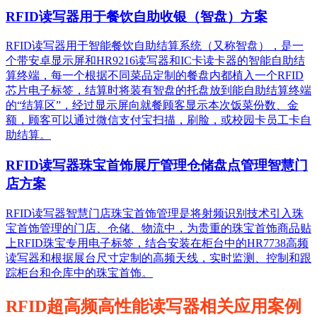
RFID读写器用于餐饮自助收银（智盘）方案
RFID读写器用于智能餐饮自助结算系统（又称智盘），是一
个带安卓显示屏和HR9216读写器和IC卡读卡器的智能自助结
算终端，每一个根据不同菜品定制的餐盘内都植入一个RFID
芯片电子标签，结算时将装有智盘的托盘放到能自助结算终端
的“结算区”，经过显示屏向就餐顾客显示本次饭菜份数、金
额，顾客可以通过微信支付宝扫描，刷脸，或校园卡员工卡自
助结算。
RFID读写器珠宝首饰展厅管理仓储盘点管理智慧门
店方案
RFID读写器智慧门店珠宝首饰管理是将射频识别技术引入珠
宝首饰管理的门店、仓储、物流中，为贵重的珠宝首饰商品贴
上RFID珠宝专用电子标签，结合安装在柜台中的HR7738高频
读写器和根据展台尺寸定制的高频天线，实时监测、控制和跟
踪柜台和仓库中的珠宝首饰。
RFID超高频高性能读写器相关应用案例