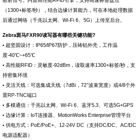
散射信号。内置高性能RFID引擎，支持高速标签盘点
（1300+标签/秒），结合边缘计算能力，可在本地处理数据
后通过网络（千兆以太网、Wi-Fi 6、5G）上传至后台。
Zebra斑马FXR90读写器有哪些关键功能?
• 超坚固设计：IP65/IP67防护，压铸铝外壳，工作温
度-40℃~+65℃
• 高性能RFID：灵敏度-92dBm，读取速率1300+标签/秒，支
持密集环境
• 灵活天线：可选集成天线（7dBi，72°波束宽度）或4/8个外
置RP-TNC端口
• 多模通信：千兆以太网、Wi-Fi 6、蓝牙5.3、可选5G+GPS
• 边缘计算：IoT连接器、MotionWorks Enterprise管理平台
• 供电方式：PoE/PoE+、12-24V DC（支持DC/DC、AC/DC
电源适配器）