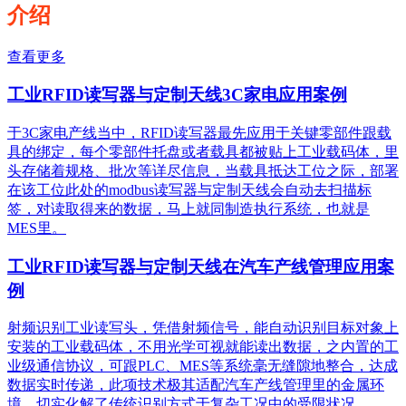
介绍
查看更多
工业RFID读写器与定制天线3C家电应用案例
于3C家电产线当中，RFID读写器最先应用于关键零部件跟载
具的绑定，每个零部件托盘或者载具都被贴上工业载码体，里
头存储着规格、批次等详尽信息，当载具抵达工位之际，部署
在该工位此处的modbus读写器与定制天线会自动去扫描标
签，对读取得来的数据，马上就同制造执行系统，也就是
MES里。
工业RFID读写器与定制天线在汽车产线管理应用案
例
射频识别工业读写头，凭借射频信号，能自动识别目标对象上
安装的工业载码体，不用光学可视就能读出数据，之内置的工
业级通信协议，可跟PLC、MES等系统毫无缝隙地整合，达成
数据实时传递，此项技术极其适配汽车产线管理里的金属环
境，切实化解了传统识别方式于复杂工况中的受限状况。