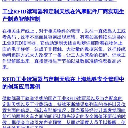
工业RFID读写器和定制天线在汽摩配件厂商实现生
产制造智能控制
在相关生产线上，对于相关物件的管理，以往一直依靠人工或
者条码，效率不高而且容易出现差错。有着如高频读头这类的
工业RFID读写器，它借助定制天线自动辨识那附着在物体上
面的电子标签，达成了非接触、大批量的数据采集。这把传统
物料追踪方式大力改变了一番，让工人从繁杂的扫码、记录工
作里解脱出来，直接使得生产节拍以及数据准确性都提高起
来。
RFID工业读写器与定制天线在上海地铁安全管理中
的创新应用案例
借助部署于轨道沿线的国产工业RFID读写器以及与之配套的
定制天线以及工业载码体，持续不断地采集列车的身份以及位
置方面的信息。倘若有那般情况，即当系统经过计算发觉同向
前行的两列火车之间的间距比预先设定的安全阈值还要低的时
候，那便会自动引发声光预警，从而对调度人员予以提醒，使