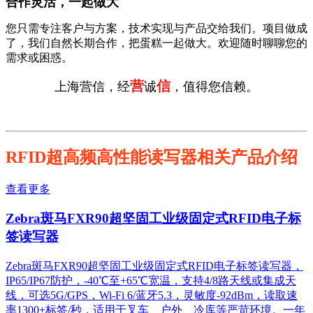
合作灵活，一起做大
您只需专注客户与方案，技术实现与产品交给我们。项目做成
了，我们自然长期合作，把蛋糕一起做大。欢迎随时聊聊您的
需求或困惑。
营
信
上海营信，经
诚
，值得您信赖。
RFID超高频高性能读写器相关产品介绍
查看更多
Zebra斑马FXR90超坚固工业级固定式RFID电子标
签读写器
Zebra斑马FXR90超坚固工业级固定式RFID电子标签读写器，
IP65/IP67防护，-40℃至+65℃宽温，支持4/8路天线或集成天
线，可选5G/GPS，Wi-Fi 6/蓝牙5.3，灵敏度-92dBm，读取速
率1300+标签/秒，适用于叉车、户外、冷库等严苛环境。一年