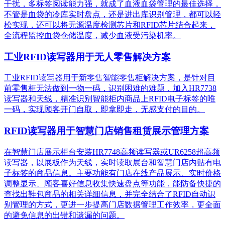
干扰，多标签阅读能力强，就成了血液血袋管理的最佳选择，
不管是血袋的冷库实时盘点，还是进出库识别管理，都可以轻
松实现，还可以将无源温度检测芯片和RFID芯片结合起来，
全流程监控血袋仓储温度，减少血液受污染机率。
工业RFID读写器用于无人零售解决方案
工业RFID读写器用于新零售智能零售柜解决方案，是针对目
前零售柜无法做到一物一码，识别困难的难题，加入HR7738
读写器和天线，精准识别​智能柜内商品上RFID电子标签的唯
一码，实现顾客开门自取，即拿即走，无感支付的目的。
RFID读写器用于智慧门店销售租赁展示管理方案
在智慧门店展示柜台安装HR7748高频读写器或UR6258超高频
读写器，以展板作为天线，实时读取展台和智慧门店内贴有电
子标签的商品信息。主要功能有门店在线产品展示、实时价格
调整显示、顾客喜好信息收集快速盘点等功能，能防备快捷的
查找出鞋包商品的相关详细信息，并完全结合了RFID自动识
别管理的方式，更进一步提高门店数据管理工作效率，更全面
的避免信息的出错和遗漏的问题。