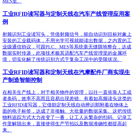
MES里。
工业RFID读写器与定制天线在汽车产线管理应用案
例
射频识别工业读写头，凭借射频信号，能自动识别目标对象上
安装的工业载码体，不用光学可视就能读出数据，之内置的工
业级通信协议，可跟PLC、MES等系统毫无缝隙地整合，达成
数据实时传递，此项技术极其适配汽车产线管理里的金属环
境，切实化解了传统识别方式于复杂工况中的受限状况。
工业RFID读写器和定制天线在汽摩配件厂商实现生
产制造智能控制
在相关生产线上，对于相关物件的管理，以往一直依靠人工或
者条码，效率不高而且容易出现差错。有着如高频读头这类的
工业RFID读写器，它借助定制天线自动辨识那附着在物体上
面的电子标签，达成了非接触、大批量的数据采集。这把传统
物料追踪方式大力改变了一番，让工人从繁杂的扫码、记录工
作里解脱出来，直接使得生产节拍以及数据准确性都提高起
来。