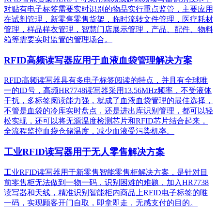
对贴有电子标签需要实时识别的物品实行重点监管，主要应用
在试剂管理，新零售零售货架，临时流转文件管理，医疗耗材
管理，样品样衣管理，智慧门店展示管理，产品、配件、物料
箱等需要实时监管的管理场合。
RFID高频读写器应用于血液血袋管理解决方案
RFID高频读写器具有多电子标签阅读的特点，并且有全球唯
一的ID号，高频HR7748读写器采用13.56MHz频率，不受液体
干扰，多标签阅读能力强，就成了血液血袋管理的最佳选择，
不管是血袋的冷库实时盘点，还是进出库识别管理，都可以轻
松实现，还可以将无源温度检测芯片和RFID芯片结合起来，
全流程监控血袋仓储温度，减少血液受污染机率。
工业RFID读写器用于无人零售解决方案
工业RFID读写器用于新零售智能零售柜解决方案，是针对目
前零售柜无法做到一物一码，识别困难的难题，加入HR7738
读写器和天线，精准识别​智能柜内商品上RFID电子标签的唯
一码，实现顾客开门自取，即拿即走，无感支付的目的。