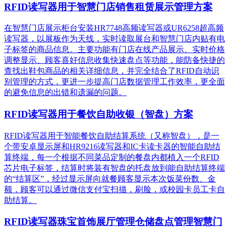
RFID读写器用于智慧门店销售租赁展示管理方案
在智慧门店展示柜台安装HR7748高频读写器或UR6258超高频
读写器，以展板作为天线，实时读取展台和智慧门店内贴有电
子标签的商品信息。主要功能有门店在线产品展示、实时价格
调整显示、顾客喜好信息收集快速盘点等功能，能防备快捷的
查找出鞋包商品的相关详细信息，并完全结合了RFID自动识
别管理的方式，更进一步提高门店数据管理工作效率，更全面
的避免信息的出错和遗漏的问题。
RFID读写器用于餐饮自助收银（智盘）方案
RFID读写器用于智能餐饮自助结算系统（又称智盘），是一
个带安卓显示屏和HR9216读写器和IC卡读卡器的智能自助结
算终端，每一个根据不同菜品定制的餐盘内都植入一个RFID
芯片电子标签，结算时将装有智盘的托盘放到能自助结算终端
的“结算区”，经过显示屏向就餐顾客显示本次饭菜份数、金
额，顾客可以通过微信支付宝扫描，刷脸，或校园卡员工卡自
助结算。
RFID读写器珠宝首饰展厅管理仓储盘点管理智慧门