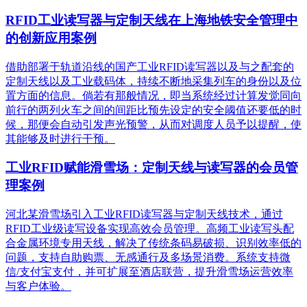
RFID工业读写器与定制天线在上海地铁安全管理中
的创新应用案例
借助部署于轨道沿线的国产工业RFID读写器以及与之配套的
定制天线以及工业载码体，持续不断地采集列车的身份以及位
置方面的信息。倘若有那般情况，即当系统经过计算发觉同向
前行的两列火车之间的间距比预先设定的安全阈值还要低的时
候，那便会自动引发声光预警，从而对调度人员予以提醒，使
其能够及时进行干预。
工业RFID赋能滑雪场：定制天线与读写器的会员管
理案例
河北某滑雪场引入工业RFID读写器与定制天线技术，通过
RFID工业级读写设备实现高效会员管理。高频工业读写头配
合金属环境专用天线，解决了传统条码易破损、识别效率低的
问题，支持自助购票、无感通行及多场景消费。系统支持微
信/支付宝支付，并可扩展至酒店联营，提升滑雪场运营效率
与客户体验。