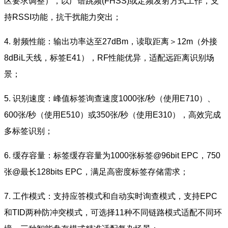
区要求调整），以广谱跳频(FHSS)或定频发射方式工作，支
持RSSI功能，抗干扰能力突出；
4. 射频性能：输出功率达至27dBm，读取距离＞12m（外接
8dBiL天线，标签E41），RF性能优异，适配远距离识别场
景；
5. 识别速度：峰值标签询查速度1000张/秒（使用E710）、
600张/秒（使用E510）或350张/秒（使用E310），高效完成
多标签识别；
6. 缓存容量：标签缓存容量为1000张标签@96bit EPC，750
张@最长128bits EPC，满足高密度标签存储需求；
7. 工作模式：支持应答模式和自动实时询查模式，支持EPC
和TID两种防冲突模式，可选择11种不同链路模式适配不同环