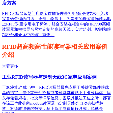
店方案
RFID读写器智慧门店珠宝首饰管理是将射频识别技术引入珠
宝首饰管理的门店、仓储、物流中，为贵重的珠宝首饰商品贴
上RFID珠宝专用电子标签，结合安装在柜台中的HR7738高频
读写器和根据展台尺寸定制的高频天线，实时监测、控制和跟
踪柜台和仓库中的珠宝首饰。
RFID超高频高性能读写器相关应用案例
介绍
查看更多
工业RFID读写器与定制天线3C家电应用案例
于3C家电产线当中，RFID读写器最先应用于关键零部件跟载
具的绑定，每个零部件托盘或者载具都被贴上工业载码体，里
头存储着规格、批次等详尽信息，当载具抵达工位之际，部署
在该工位此处的modbus读写器与定制天线会自动去扫描标
签，对读取得来的数据，马上就同制造执行系统，也就是