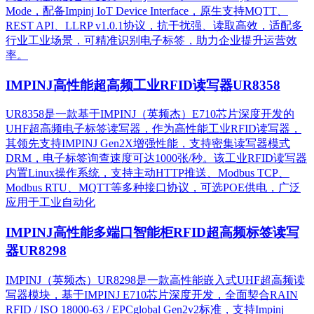
Mode，配备Impinj IoT Device Interface，原生支持MQTT、
REST API、LLRP v1.0.1协议，抗干扰强、读取高效，适配多
行业工业场景，可精准识别电子标签，助力企业提升运营效
率。
IMPINJ高性能超高频工业RFID读写器UR8358
UR8358是一款基于IMPINJ（英频杰）E710芯片深度开发的
UHF超高频电子标签读写器，作为高性能工业RFID读写器，
其领先支持IMPINJ Gen2X增强性能，支持密集读写器模式
DRM，电子标签询查速度可达1000张/秒。该工业RFID读写器
内置Linux操作系统，支持主动HTTP推送、Modbus TCP、
Modbus RTU、MQTT等多种接口协议，可选POE供电，广泛
应用于工业自动化
IMPINJ高性能多端口智能柜RFID超高频标签读写
器UR8298
IMPINJ（英频杰）UR8298是一款高性能嵌入式UHF超高频读
写器模块，基于IMPINJ E710芯片深度开发，全面契合RAIN
RFID / ISO 18000-63 / EPCglobal Gen2v2标准，支持Impinj