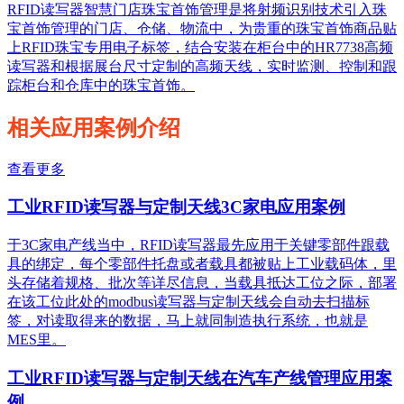
RFID读写器智慧门店珠宝首饰管理是将射频识别技术引入珠
宝首饰管理的门店、仓储、物流中，为贵重的珠宝首饰商品贴
上RFID珠宝专用电子标签，结合安装在柜台中的HR7738高频
读写器和根据展台尺寸定制的高频天线，实时监测、控制和跟
踪柜台和仓库中的珠宝首饰。
相关应用案例介绍
查看更多
工业RFID读写器与定制天线3C家电应用案例
于3C家电产线当中，RFID读写器最先应用于关键零部件跟载
具的绑定，每个零部件托盘或者载具都被贴上工业载码体，里
头存储着规格、批次等详尽信息，当载具抵达工位之际，部署
在该工位此处的modbus读写器与定制天线会自动去扫描标
签，对读取得来的数据，马上就同制造执行系统，也就是
MES里。
工业RFID读写器与定制天线在汽车产线管理应用案
例