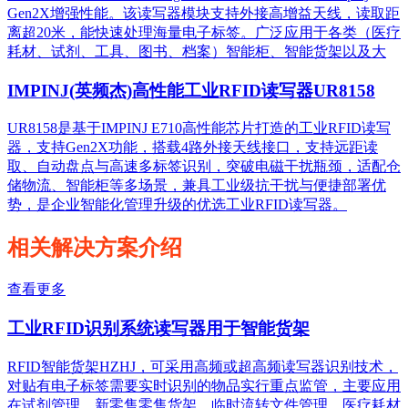
Gen2X增强性能。该读写器模块支持外接高增益天线，读取距
离超20米，能快速处理海量电子标签。广泛应用于各类（医疗
耗材、试剂、工具、图书、档案）智能柜、智能货架以及大
IMPINJ(英频杰)高性能工业RFID读写器UR8158
UR8158是基于IMPINJ E710高性能芯片打造的工业RFID读写
器，支持Gen2X功能，搭载4路外接天线接口，支持远距读
取、自动盘点与高速多标签识别，突破电磁干扰瓶颈，适配仓
储物流、智能柜等多场景，兼具工业级抗干扰与便捷部署优
势，是企业智能化管理升级的优选工业RFID读写器。
相关解决方案介绍
查看更多
工业RFID识别系统读写器用于智能货架
RFID智能货架HZHJ，可采用高频或超高频读写器识别技术，
对贴有电子标签需要实时识别的物品实行重点监管，主要应用
在试剂管理，新零售零售货架，临时流转文件管理，医疗耗材