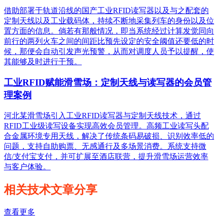
借助部署于轨道沿线的国产工业RFID读写器以及与之配套的
定制天线以及工业载码体，持续不断地采集列车的身份以及位
置方面的信息。倘若有那般情况，即当系统经过计算发觉同向
前行的两列火车之间的间距比预先设定的安全阈值还要低的时
候，那便会自动引发声光预警，从而对调度人员予以提醒，使
其能够及时进行干预。
工业RFID赋能滑雪场：定制天线与读写器的会员管
理案例
河北某滑雪场引入工业RFID读写器与定制天线技术，通过
RFID工业级读写设备实现高效会员管理。高频工业读写头配
合金属环境专用天线，解决了传统条码易破损、识别效率低的
问题，支持自助购票、无感通行及多场景消费。系统支持微
信/支付宝支付，并可扩展至酒店联营，提升滑雪场运营效率
与客户体验。
相关技术文章分享
查看更多