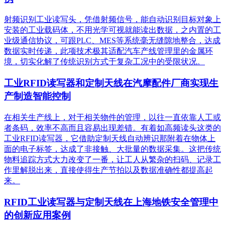
射频识别工业读写头，凭借射频信号，能自动识别目标对象上
安装的工业载码体，不用光学可视就能读出数据，之内置的工
业级通信协议，可跟PLC、MES等系统毫无缝隙地整合，达成
数据实时传递，此项技术极其适配汽车产线管理里的金属环
境，切实化解了传统识别方式于复杂工况中的受限状况。
工业RFID读写器和定制天线在汽摩配件厂商实现生
产制造智能控制
在相关生产线上，对于相关物件的管理，以往一直依靠人工或
者条码，效率不高而且容易出现差错。有着如高频读头这类的
工业RFID读写器，它借助定制天线自动辨识那附着在物体上
面的电子标签，达成了非接触、大批量的数据采集。这把传统
物料追踪方式大力改变了一番，让工人从繁杂的扫码、记录工
作里解脱出来，直接使得生产节拍以及数据准确性都提高起
来。
RFID工业读写器与定制天线在上海地铁安全管理中
的创新应用案例