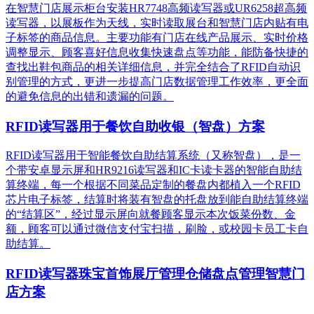
在智慧门店展示柜台安装HR7748高频读写器或UR6258超高频
读写器，以展板作为天线，实时读取展台和智慧门店内贴有电
子标签的商品信息。主要功能有门店在线产品展示、实时价格
调整显示、顾客喜好信息收集快速盘点等功能，能防备快捷的
查找出鞋包商品的相关详细信息，并完全结合了RFID自动识
别管理的方式，更进一步提高门店数据管理工作效率，更全面
的避免信息的出错和遗漏的问题。
RFID读写器用于餐饮自助收银（智盘）方案
RFID读写器用于智能餐饮自助结算系统（又称智盘），是一
个带安卓显示屏和HR9216读写器和IC卡读卡器的智能自助结
算终端，每一个根据不同菜品定制的餐盘内都植入一个RFID
芯片电子标签，结算时将装有智盘的托盘放到能自助结算终端
的“结算区”，经过显示屏向就餐顾客显示本次饭菜份数、金
额，顾客可以通过微信支付宝扫描，刷脸，或校园卡员工卡自
助结算。
RFID读写器珠宝首饰展厅管理仓储盘点管理智慧门
店方案