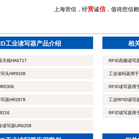
营
信
上海营信，经
诚
，值得您信赖
FID工业读写器产品介绍
相
天线HA5717
RFID高频读
读写头HR9108
工业读码器用于
R5306
RFID读写器
读写器HR2878
工业RFID读
216
RFID读写器用
读写器UR6258