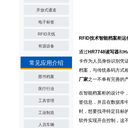
开放式通道
电子标签
RFID天线
RFID技术智能档案柜运
有源设备
通过
HR7748读写器
和
H
卡作为人员身份识别凭证
常见应用介绍
档案，与传统条码方式
图书档案
厂家
之一不单有完善的
医疗行业
在智能档案柜的设计中，
工具管理
签信息，并且在数据库中
时，想要找寻特定目标
工业制造
软件实现开合控制，这
人员车辆