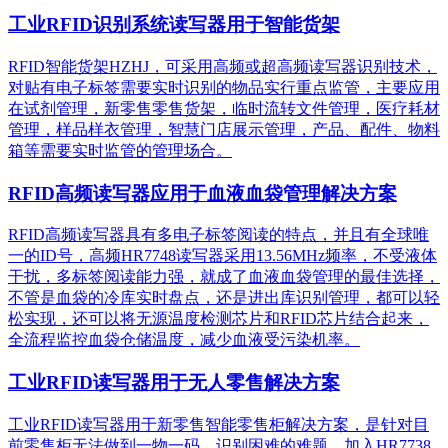
工业RFID识别系统读写器用于智能货架
RFID智能货架HZHJ，可采用高频或超高频读写器识别技术，
对贴有电子标签需要实时识别的物品实行重点监管，主要应用
在试剂管理，新零售零售货架，临时流转文件管理，医疗耗材
管理，样品样衣管理，智慧门店展示管理，产品、配件、物料
箱等需要实时监管的管理场合。
RFID高频读写器应用于血液血袋管理解决方案
RFID高频读写器具有多电子标签阅读的特点，并且有全球唯
一的ID号，高频HR7748读写器采用13.56MHz频率，不受液体
干扰，多标签阅读能力强，就成了血液血袋管理的最佳选择，
不管是血袋的冷库实时盘点，还是进出库识别管理，都可以轻
松实现，还可以将无源温度检测芯片和RFID芯片结合起来，
全流程监控血袋仓储温度，减少血液受污染机率。
工业RFID读写器用于无人零售解决方案
工业RFID读写器用于新零售智能零售柜解决方案，是针对目
前零售柜无法做到一物一码，识别困难的难题，加入HR7738