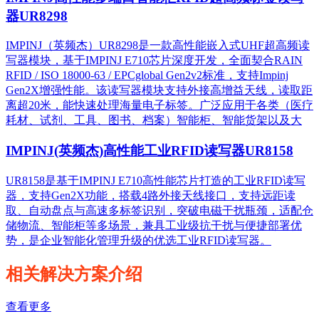
器UR8298
IMPINJ（英频杰）UR8298是一款高性能嵌入式UHF超高频读
写器模块，基于IMPINJ E710芯片深度开发，全面契合RAIN
RFID / ISO 18000-63 / EPCglobal Gen2v2标准，支持Impinj
Gen2X增强性能。该读写器模块支持外接高增益天线，读取距
离超20米，能快速处理海量电子标签。广泛应用于各类（医疗
耗材、试剂、工具、图书、档案）智能柜、智能货架以及大
IMPINJ(英频杰)高性能工业RFID读写器UR8158
UR8158是基于IMPINJ E710高性能芯片打造的工业RFID读写
器，支持Gen2X功能，搭载4路外接天线接口，支持远距读
取、自动盘点与高速多标签识别，突破电磁干扰瓶颈，适配仓
储物流、智能柜等多场景，兼具工业级抗干扰与便捷部署优
势，是企业智能化管理升级的优选工业RFID读写器。
相关解决方案介绍
查看更多