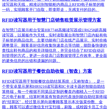
读写器和天线，精准识别​智能柜内商品上RFID电子标签的唯
一码，实现顾客开门自取，即拿即走，无感支付的目的。
RFID读写器用于智慧门店销售租赁展示管理方案
在智慧门店展示柜台安装HR7748高频读写器或UR6258超高频
读写器，以展板作为天线，实时读取展台和智慧门店内贴有电
子标签的商品信息。主要功能有门店在线产品展示、实时价格
调整显示、顾客喜好信息收集快速盘点等功能，能防备快捷的
查找出鞋包商品的相关详细信息，并完全结合了RFID自动识
别管理的方式，更进一步提高门店数据管理工作效率，更全面
的避免信息的出错和遗漏的问题。
RFID读写器用于餐饮自助收银（智盘）方案
RFID读写器用于智能餐饮自助结算系统（又称智盘），是一
个带安卓显示屏和HR9216读写器和IC卡读卡器的智能自助结
算终端，每一个根据不同菜品定制的餐盘内都植入一个RFID
芯片电子标签，结算时将装有智盘的托盘放到能自助结算终端
的“结算区”，经过显示屏向就餐顾客显示本次饭菜份数、金
额，顾客可以通过微信支付宝扫描，刷脸，或校园卡员工卡自