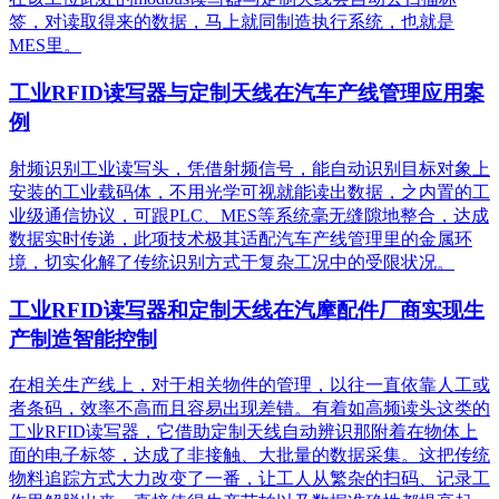
签，对读取得来的数据，马上就同制造执行系统，也就是
MES里。
工业RFID读写器与定制天线在汽车产线管理应用案
例
射频识别工业读写头，凭借射频信号，能自动识别目标对象上
安装的工业载码体，不用光学可视就能读出数据，之内置的工
业级通信协议，可跟PLC、MES等系统毫无缝隙地整合，达成
数据实时传递，此项技术极其适配汽车产线管理里的金属环
境，切实化解了传统识别方式于复杂工况中的受限状况。
工业RFID读写器和定制天线在汽摩配件厂商实现生
产制造智能控制
在相关生产线上，对于相关物件的管理，以往一直依靠人工或
者条码，效率不高而且容易出现差错。有着如高频读头这类的
工业RFID读写器，它借助定制天线自动辨识那附着在物体上
面的电子标签，达成了非接触、大批量的数据采集。这把传统
物料追踪方式大力改变了一番，让工人从繁杂的扫码、记录工