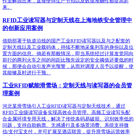
作里解脱出来，直接使得生产节拍以及数据准确性都提高起
来。
RFID工业读写器与定制天线在上海地铁安全管理中
的创新应用案例
借助部署于轨道沿线的国产工业RFID读写器以及与之配套的
定制天线以及工业载码体，持续不断地采集列车的身份以及位
置方面的信息。倘若有那般情况，即当系统经过计算发觉同向
前行的两列火车之间的间距比预先设定的安全阈值还要低的时
候，那便会自动引发声光预警，从而对调度人员予以提醒，使
其能够及时进行干预。
工业RFID赋能滑雪场：定制天线与读写器的会员管
理案例
河北某滑雪场引入工业RFID读写器与定制天线技术，通过
RFID工业级读写设备实现高效会员管理。高频工业读写头配
合金属环境专用天线，解决了传统条码易破损、识别效率低的
问题，支持自助购票、无感通行及多场景消费。系统支持微
信/支付宝支付，并可扩展至酒店联营，提升滑雪场运营效率