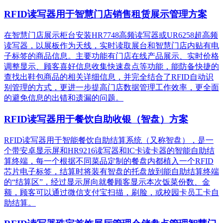
RFID读写器用于智慧门店销售租赁展示管理方案
在智慧门店展示柜台安装HR7748高频读写器或UR6258超高频
读写器，以展板作为天线，实时读取展台和智慧门店内贴有电
子标签的商品信息。主要功能有门店在线产品展示、实时价格
调整显示、顾客喜好信息收集快速盘点等功能，能防备快捷的
查找出鞋包商品的相关详细信息，并完全结合了RFID自动识
别管理的方式，更进一步提高门店数据管理工作效率，更全面
的避免信息的出错和遗漏的问题。
RFID读写器用于餐饮自助收银（智盘）方案
RFID读写器用于智能餐饮自助结算系统（又称智盘），是一
个带安卓显示屏和HR9216读写器和IC卡读卡器的智能自助结
算终端，每一个根据不同菜品定制的餐盘内都植入一个RFID
芯片电子标签，结算时将装有智盘的托盘放到能自助结算终端
的“结算区”，经过显示屏向就餐顾客显示本次饭菜份数、金
额，顾客可以通过微信支付宝扫描，刷脸，或校园卡员工卡自
助结算。