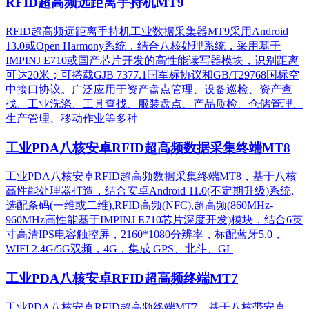
RFID超高频远距离手持机MT9
RFID超高频远距离手持机工业数据采集器MT9采用Android
13.0或Open Harmony系统，结合八核处理系统，采用基于
IMPINJ E710或国产芯片开发的高性能读写器模块，识别距离
可达20米；可搭载GJB 7377.1国军标协议和GB/T29768国标空
中接口协议。广泛应用于资产盘点管理、设备巡检、资产查
找、工业洗涤、工具查找、服装盘点、产品质检、仓储管理、
生产管理、移动作业等多种
工业PDA八核安卓RFID超高频数据采集终端MT8
工业PDA八核安卓RFID超高频数据采集终端MT8，基于八核
高性能处理器打造，结合安卓Android 11.0(不定期升级)系统,
选配条码(一维或二维),RFID高频(NFC),超高频(860MHz-
960MHz高性能基于IMPINJ E710芯片深度开发)模块，结合6英
寸高清IPS电容触控屏，2160*1080分辨率，标配蓝牙5.0，
WIFI 2.4G/5G双频，4G，集成 GPS、北斗、GL
工业PDA八核安卓RFID超高频终端MT7
工业PDA八核安卓RFID超高频终端MT7，基于八核带安卓