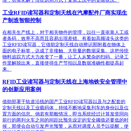
境，切实化解了传统识别方式于复杂工况中的受限状况。
工业RFID读写器和定制天线在汽摩配件厂商实现生
产制造智能控制
在相关生产线上，对于相关物件的管理，以往一直依靠人工或
者条码，效率不高而且容易出现差错。有着如高频读头这类的
工业RFID读写器，它借助定制天线自动辨识那附着在物体上
面的电子标签，达成了非接触、大批量的数据采集。这把传统
物料追踪方式大力改变了一番，让工人从繁杂的扫码、记录工
作里解脱出来，直接使得生产节拍以及数据准确性都提高起
来。
RFID工业读写器与定制天线在上海地铁安全管理中
的创新应用案例
借助部署于轨道沿线的国产工业RFID读写器以及与之配套的
定制天线以及工业载码体，持续不断地采集列车的身份以及位
置方面的信息。倘若有那般情况，即当系统经过计算发觉同向
前行的两列火车之间的间距比预先设定的安全阈值还要低的时
候，那便会自动引发声光预警，从而对调度人员予以提醒，使