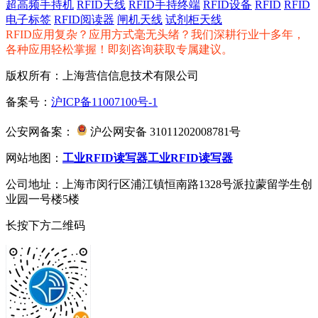
超高频手持机
RFID天线
RFID手持终端
RFID设备
RFID
RFID
电子标签
RFID阅读器
闸机天线
试剂柜天线
RFID应用复杂？应用方式毫无头绪？我们深耕行业十多年，
各种应用轻松掌握！即刻咨询获取专属建议。
版权所有：上海营信信息技术有限公司
备案号：
沪ICP备11007100号-1
公安网备案：
沪公网安备 31011202008781号
网站地图：
工业RFID读写器
工业RFID读写器
公司地址：上海市闵行区浦江镇恒南路1328号派拉蒙留学生创
业园一号楼5楼
长按下方二维码