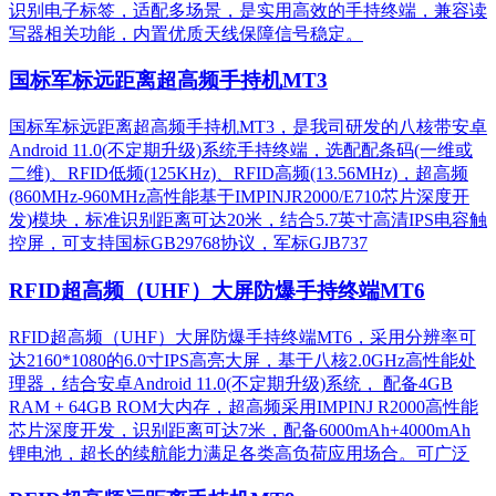
识别电子标签，适配多场景，是实用高效的手持终端，兼容读
写器相关功能，内置优质天线保障信号稳定。
国标军标远距离超高频手持机MT3
国标军标远距离超高频手持机MT3，是我司研发的八核带安卓
Android 11.0(不定期升级)系统手持终端，选配配条码(一维或
二维)、RFID低频(125KHz)、RFID高频(13.56MHz)，超高频
(860MHz-960MHz高性能基于IMPINJR2000/E710芯片深度开
发)模块，标准识别距离可达20米，结合5.7英寸高清IPS电容触
控屏，可支持国标GB29768协议，军标GJB737
RFID超高频（UHF）大屏防爆手持终端MT6
RFID超高频（UHF）大屏防爆手持终端MT6，采用分辨率可
达2160*1080的6.0寸IPS高亮大屏，基于八核2.0GHz高性能处
理器，结合安卓Android 11.0(不定期升级)系统， 配备4GB
RAM + 64GB ROM大内存，超高频采用IMPINJ R2000高性能
芯片深度开发，识别距离可达7米，配备6000mAh+4000mAh
锂电池，超长的续航能力满足各类高负荷应用场合。可广泛