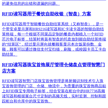
的避免信息的出错和遗漏的问题。
RFID读写器用于餐饮自助收银（智盘）方案
RFID读写器用于智能餐饮自助结算系统（又称智盘），是一
个带安卓显示屏和HR9216读写器和IC卡读卡器的智能自助结
算终端，每一个根据不同菜品定制的餐盘内都植入一个RFID
芯片电子标签，结算时将装有智盘的托盘放到能自助结算终端
的“结算区”，经过显示屏向就餐顾客显示本次饭菜份数、金
额，顾客可以通过微信支付宝扫描，刷脸，或校园卡员工卡自
助结算。
RFID读写器珠宝首饰展厅管理仓储盘点管理智慧门
店方案
RFID读写器智慧门店珠宝首饰管理是将射频识别技术引入珠
宝首饰管理的门店、仓储、物流中，为贵重的珠宝首饰商品贴
上RFID珠宝专用电子标签，结合安装在柜台中的HR7738高频
读写器和根据展台尺寸定制的高频天线，实时监测、控制和跟
踪柜台和仓库中的珠宝首饰。