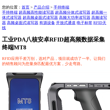
您的位置：
首页
>
产品介绍
>
手持终端
手持终端
超高频高性能读写器
超高频分体式读写器
超高频一
体式读写器
超高频桌面式读写器
高频大功率读写器
高频读写
器
高频桌面式读写器
有源设备
开放式通道
电子标签
RFID天
线
工业PDA八核安卓RFID超高频数据采集
终端MT8
RFID应用千差万别，选对产品，项目就成功了一半。让我们
的销售顾问为您量身匹配最优方案，少走弯路。