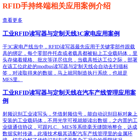
RFID手持终端相关应用案例介绍
查看更多
工业RFID读写器与定制天线3C家电应用案例
于3C家电产线当中，RFID读写器最先应用于关键零部件跟载
具的绑定，每个零部件托盘或者载具都被贴上工业载码体，里
头存储着规格、批次等详尽信息，当载具抵达工位之际，部署
在该工位此处的modbus读写器与定制天线会自动去扫描标
签，对读取得来的数据，马上就同制造执行系统，也就是
MES里。
工业RFID读写器与定制天线在汽车产线管理应用案
例
射频识别工业读写头，凭借射频信号，能自动识别目标对象上
安装的工业载码体，不用光学可视就能读出数据，之内置的工
业级通信协议，可跟PLC、MES等系统毫无缝隙地整合，达成
数据实时传递，此项技术极其适配汽车产线管理里的金属环