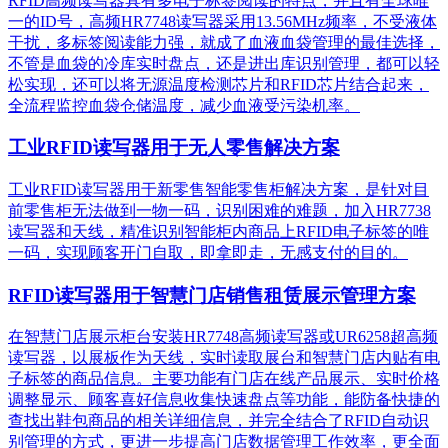
RFID高频读写器具有多电子标签阅读的特点，并且有全球唯
一的ID号，高频HR7748读写器采用13.56MHz频率，不受液体
干扰，多标签阅读能力强，就成了血液血袋管理的最佳选择，
不管是血袋的冷库实时盘点，还是进出库识别管理，都可以轻
松实现，还可以将无源温度检测芯片和RFID芯片结合起来，
全流程监控血袋仓储温度，减少血液受污染机率。
工业RFID读写器用于无人零售解决方案
工业RFID读写器用于新零售智能零售柜解决方案，是针对目
前零售柜无法做到一物一码，识别困难的难题，加入HR7738
读写器和天线，精准识别​智能柜内商品上RFID电子标签的唯
一码，实现顾客开门自取，即拿即走，无感支付的目的。
RFID读写器用于智慧门店销售租赁展示管理方案
在智慧门店展示柜台安装HR7748高频读写器或UR6258超高频
读写器，以展板作为天线，实时读取展台和智慧门店内贴有电
子标签的商品信息。主要功能有门店在线产品展示、实时价格
调整显示、顾客喜好信息收集快速盘点等功能，能防备快捷的
查找出鞋包商品的相关详细信息，并完全结合了RFID自动识
别管理的方式，更进一步提高门店数据管理工作效率，更全面