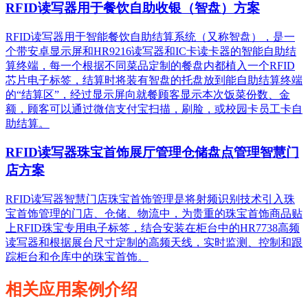
RFID读写器用于餐饮自助收银（智盘）方案
RFID读写器用于智能餐饮自助结算系统（又称智盘），是一
个带安卓显示屏和HR9216读写器和IC卡读卡器的智能自助结
算终端，每一个根据不同菜品定制的餐盘内都植入一个RFID
芯片电子标签，结算时将装有智盘的托盘放到能自助结算终端
的“结算区”，经过显示屏向就餐顾客显示本次饭菜份数、金
额，顾客可以通过微信支付宝扫描，刷脸，或校园卡员工卡自
助结算。
RFID读写器珠宝首饰展厅管理仓储盘点管理智慧门
店方案
RFID读写器智慧门店珠宝首饰管理是将射频识别技术引入珠
宝首饰管理的门店、仓储、物流中，为贵重的珠宝首饰商品贴
上RFID珠宝专用电子标签，结合安装在柜台中的HR7738高频
读写器和根据展台尺寸定制的高频天线，实时监测、控制和跟
踪柜台和仓库中的珠宝首饰。
相关应用案例介绍