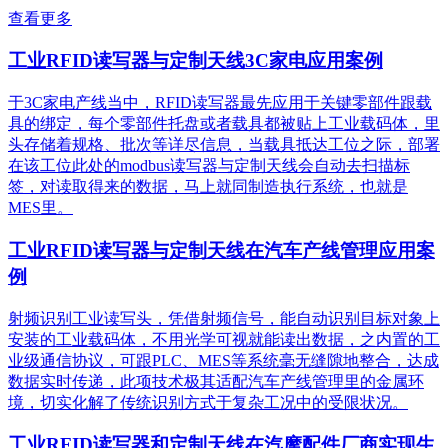
查看更多
工业RFID读写器与定制天线3C家电应用案例
于3C家电产线当中，RFID读写器最先应用于关键零部件跟载
具的绑定，每个零部件托盘或者载具都被贴上工业载码体，里
头存储着规格、批次等详尽信息，当载具抵达工位之际，部署
在该工位此处的modbus读写器与定制天线会自动去扫描标
签，对读取得来的数据，马上就同制造执行系统，也就是
MES里。
工业RFID读写器与定制天线在汽车产线管理应用案
例
射频识别工业读写头，凭借射频信号，能自动识别目标对象上
安装的工业载码体，不用光学可视就能读出数据，之内置的工
业级通信协议，可跟PLC、MES等系统毫无缝隙地整合，达成
数据实时传递，此项技术极其适配汽车产线管理里的金属环
境，切实化解了传统识别方式于复杂工况中的受限状况。
工业RFID读写器和定制天线在汽摩配件厂商实现生