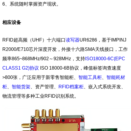
6、系统随时掌握资产现状。
相应设备
RFID超高频（UHF）十六端口
读写器
UR6286，基于IMPINJ
R2000/E710芯片深度开发，外接十六路SMA天线接口，工作
频率865~868MHz/902～928MHz，支持
ISO18000-6C(EPC
CLASS1 G2)协议
ISO 18000-6B协议，峰值标签询查速度
>800张，广泛应用于新零售智能柜、
智能工具柜
、
智能耗材
柜
、
智能货架
、资产管理、
RFID档案柜
、嵌入式系统开发、
物流管理等多种工业RFID识别系统。