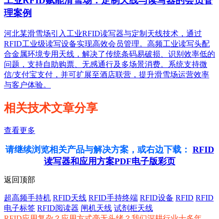
工业RFID赋能滑雪场：定制天线与读写器的会员管
理案例
河北某滑雪场引入工业RFID读写器与定制天线技术，通过
RFID工业级读写设备实现高效会员管理。高频工业读写头配
合金属环境专用天线，解决了传统条码易破损、识别效率低的
问题，支持自助购票、无感通行及多场景消费。系统支持微
信/支付宝支付，并可扩展至酒店联营，提升滑雪场运营效率
与客户体验。
相关技术文章分享
查看更多
请继续浏览相关产品与解决方案，或右边下载：
RFID
读写器和应用方案PDF电子版彩页
返回顶部
超高频手持机
RFID天线
RFID手持终端
RFID设备
RFID
RFID
电子标签
RFID阅读器
闸机天线
试剂柜天线
RFID应用复杂？应用方式毫无头绪？我们深耕行业十多年，