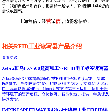
您只需专注客户与方案，技术实现与产品交给我们。项目做成
了，我们自然长期合作，把蛋糕一起做大。欢迎随时聊聊您的
需求或困惑。
营
信
上海营信，经
诚
，值得您信赖。
相关RFID工业读写器产品介绍
查看更多
Zebra斑马FX7500超高频工业RFID电子标签读写器
Zebra斑马FX7500超高频固定式RFID电子标签读写器，集成
PoE供电、光学隔离GPIO、USB及Wi-Fi/蓝牙，支持2/4天线端
口，高灵敏度-82dBm，Linux系统支持第三方应用，适用于严
苛环境下的资产追踪、仓储物流、智能制造。提供一年质保及
快速发货。
IMPINJ SPEEDWAY R420四天线接工业口RFID读