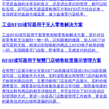
不管是血袋的冷库实时盘点，还是进出库识别管理，都可以轻
松实现，还可以将无源温度检测芯片和RFID芯片结合起来，
全流程监控血袋仓储温度，减少血液受污染机率。
工业RFID读写器用于无人零售解决方案
工业RFID读写器用于新零售智能零售柜解决方案，是针对目
前零售柜无法做到一物一码，识别困难的难题，加入HR7738
读写器和天线，精准识别​智能柜内商品上RFID电子标签的唯
一码，实现顾客开门自取，即拿即走，无感支付的目的。
RFID读写器用于智慧门店销售租赁展示管理方案
在智慧门店展示柜台安装HR7748高频读写器或UR6258超高频
读写器，以展板作为天线，实时读取展台和智慧门店内贴有电
子标签的商品信息。主要功能有门店在线产品展示、实时价格
调整显示、顾客喜好信息收集快速盘点等功能，能防备快捷的
查找出鞋包商品的相关详细信息，并完全结合了RFID自动识
别管理的方式，更进一步提高门店数据管理工作效率，更全面
的避免信息的出错和遗漏的问题。