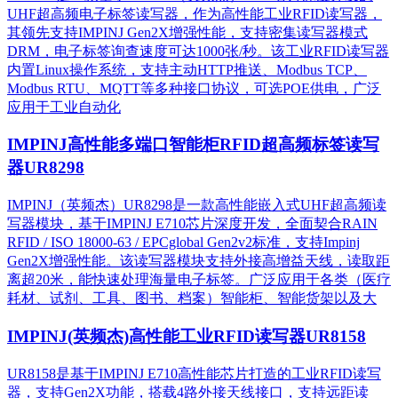
UHF超高频电子标签读写器，作为高性能工业RFID读写器，
其领先支持IMPINJ Gen2X增强性能，支持密集读写器模式
DRM，电子标签询查速度可达1000张/秒。该工业RFID读写器
内置Linux操作系统，支持主动HTTP推送、Modbus TCP、
Modbus RTU、MQTT等多种接口协议，可选POE供电，广泛
应用于工业自动化
IMPINJ高性能多端口智能柜RFID超高频标签读写
器UR8298
IMPINJ（英频杰）UR8298是一款高性能嵌入式UHF超高频读
写器模块，基于IMPINJ E710芯片深度开发，全面契合RAIN
RFID / ISO 18000-63 / EPCglobal Gen2v2标准，支持Impinj
Gen2X增强性能。该读写器模块支持外接高增益天线，读取距
离超20米，能快速处理海量电子标签。广泛应用于各类（医疗
耗材、试剂、工具、图书、档案）智能柜、智能货架以及大
IMPINJ(英频杰)高性能工业RFID读写器UR8158
UR8158是基于IMPINJ E710高性能芯片打造的工业RFID读写
器，支持Gen2X功能，搭载4路外接天线接口，支持远距读