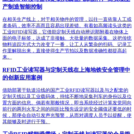
产制造智能控制
在相关生产线上，对于相关物件的管理，以往一直依靠人工或
者条码，效率不高而且容易出现差错。有着如高频读头这类的
工业RFID读写器，它借助定制天线自动辨识那附着在物体上
面的电子标签，达成了非接触、大批量的数据采集。这把传统
物料追踪方式大力改变了一番，让工人从繁杂的扫码、记录工
作里解脱出来，直接使得生产节拍以及数据准确性都提高起
来。
RFID工业读写器与定制天线在上海地铁安全管理中
的创新应用案例
借助部署于轨道沿线的国产工业RFID读写器以及与之配套的
定制天线以及工业载码体，持续不断地采集列车的身份以及位
置方面的信息。倘若有那般情况，即当系统经过计算发觉同向
前行的两列火车之间的间距比预先设定的安全阈值还要低的时
候，那便会自动引发声光预警，从而对调度人员予以提醒，使
其能够及时进行干预。