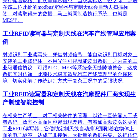
头存储着规格、批次等详尽信息，当载具抵达工位之际，部署
在该工位此处的modbus读写器与定制天线会自动去扫描标
签，对读取得来的数据，马上就同制造执行系统，也就是
MES里。
工业RFID读写器与定制天线在汽车产线管理应用案
例
射频识别工业读写头，凭借射频信号，能自动识别目标对象上
安装的工业载码体，不用光学可视就能读出数据，之内置的工
业级通信协议，可跟PLC、MES等系统毫无缝隙地整合，达成
数据实时传递，此项技术极其适配汽车产线管理里的金属环
境，切实化解了传统识别方式于复杂工况中的受限状况。
工业RFID读写器和定制天线在汽摩配件厂商实现生
产制造智能控制
在相关生产线上，对于相关物件的管理，以往一直依靠人工或
者条码，效率不高而且容易出现差错。有着如高频读头这类的
工业RFID读写器，它借助定制天线自动辨识那附着在物体上
面的电子标签，达成了非接触、大批量的数据采集。这把传统