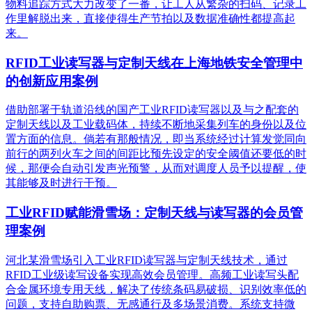
物料追踪方式大力改变了一番，让工人从繁杂的扫码、记录工
作里解脱出来，直接使得生产节拍以及数据准确性都提高起
来。
RFID工业读写器与定制天线在上海地铁安全管理中
的创新应用案例
借助部署于轨道沿线的国产工业RFID读写器以及与之配套的
定制天线以及工业载码体，持续不断地采集列车的身份以及位
置方面的信息。倘若有那般情况，即当系统经过计算发觉同向
前行的两列火车之间的间距比预先设定的安全阈值还要低的时
候，那便会自动引发声光预警，从而对调度人员予以提醒，使
其能够及时进行干预。
工业RFID赋能滑雪场：定制天线与读写器的会员管
理案例
河北某滑雪场引入工业RFID读写器与定制天线技术，通过
RFID工业级读写设备实现高效会员管理。高频工业读写头配
合金属环境专用天线，解决了传统条码易破损、识别效率低的
问题，支持自助购票、无感通行及多场景消费。系统支持微