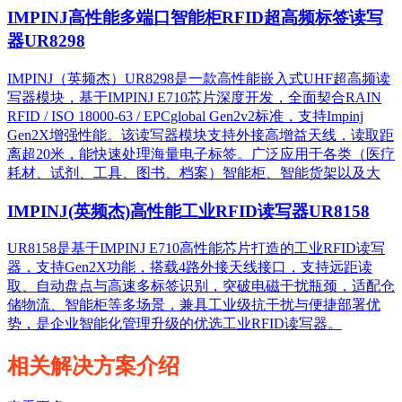
IMPINJ高性能多端口智能柜RFID超高频标签读写
器UR8298
IMPINJ（英频杰）UR8298是一款高性能嵌入式UHF超高频读
写器模块，基于IMPINJ E710芯片深度开发，全面契合RAIN
RFID / ISO 18000-63 / EPCglobal Gen2v2标准，支持Impinj
Gen2X增强性能。该读写器模块支持外接高增益天线，读取距
离超20米，能快速处理海量电子标签。广泛应用于各类（医疗
耗材、试剂、工具、图书、档案）智能柜、智能货架以及大
IMPINJ(英频杰)高性能工业RFID读写器UR8158
UR8158是基于IMPINJ E710高性能芯片打造的工业RFID读写
器，支持Gen2X功能，搭载4路外接天线接口，支持远距读
取、自动盘点与高速多标签识别，突破电磁干扰瓶颈，适配仓
储物流、智能柜等多场景，兼具工业级抗干扰与便捷部署优
势，是企业智能化管理升级的优选工业RFID读写器。
相关解决方案介绍