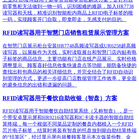
前零售柜无法做到一物一码，识别困难的难题，加入HR7738
读写器和天线，精准识别​智能柜内商品上RFID电子标签的唯
一码，实现顾客开门自取，即拿即走，无感支付的目的。
RFID读写器用于智慧门店销售租赁展示管理方案
在智慧门店展示柜台安装HR7748高频读写器或UR6258超高频
读写器，以展板作为天线，实时读取展台和智慧门店内贴有电
子标签的商品信息。主要功能有门店在线产品展示、实时价格
调整显示、顾客喜好信息收集快速盘点等功能，能防备快捷的
查找出鞋包商品的相关详细信息，并完全结合了RFID自动识
别管理的方式，更进一步提高门店数据管理工作效率，更全面
的避免信息的出错和遗漏的问题。
RFID读写器用于餐饮自助收银（智盘）方案
RFID读写器用于智能餐饮自助结算系统（又称智盘），是一
个带安卓显示屏和HR9216读写器和IC卡读卡器的智能自助结
算终端，每一个根据不同菜品定制的餐盘内都植入一个RFID
芯片电子标签，结算时将装有智盘的托盘放到能自助结算终端
的“结算区”，经过显示屏向就餐顾客显示本次饭菜份数、金