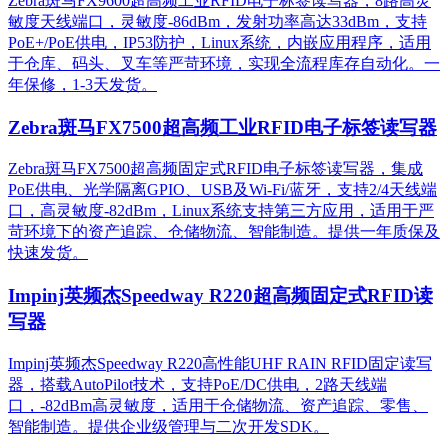
Zebra斑马FX9600超高频工业RFID电子标签读写器，8路高灵
敏度天线端口，灵敏度-86dBm，发射功率高达33dBm，支持
PoE+/PoE供电，IP53防护，Linux系统，内嵌应用程序，适用
于仓库、码头、叉车等严苛环境，实现全流程库存自动化。一
年保修，1-3天发货。
Zebra斑马FX7500超高频工业RFID电子标签读写器
Zebra斑马FX7500超高频固定式RFID电子标签读写器，集成
PoE供电、光学隔离GPIO、USB及Wi-Fi/蓝牙，支持2/4天线端
口，高灵敏度-82dBm，Linux系统支持第三方应用，适用于严
苛环境下的资产追踪、仓储物流、智能制造。提供一年质保及
快速发货。
Impinj英频杰Speedway R220超高频固定式RFID读
写器
Impinj英频杰Speedway R220高性能UHF RAIN RFID固定读写
器，搭载AutoPilot技术，支持PoE/DC供电，2路天线端
口，-82dBm高灵敏度，适用于仓储物流、资产追踪、零售、
智能制造。提供企业级管理与二次开发SDK。