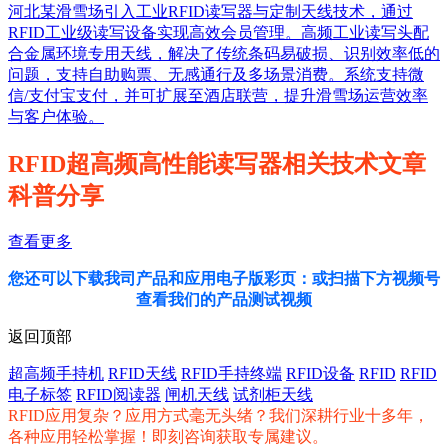
河北某滑雪场引入工业RFID读写器与定制天线技术，通过
RFID工业级读写设备实现高效会员管理。高频工业读写头配
合金属环境专用天线，解决了传统条码易破损、识别效率低的
问题，支持自助购票、无感通行及多场景消费。系统支持微
信/支付宝支付，并可扩展至酒店联营，提升滑雪场运营效率
与客户体验。
RFID超高频高性能读写器相关技术文章
科普分享
查看更多
您还可以下载我司产品和应用电子版彩页：
或扫描下方视频号
查看我们的产品测试视频
返回顶部
超高频手持机
RFID天线
RFID手持终端
RFID设备
RFID
RFID
电子标签
RFID阅读器
闸机天线
试剂柜天线
RFID应用复杂？应用方式毫无头绪？我们深耕行业十多年，
各种应用轻松掌握！即刻咨询获取专属建议。