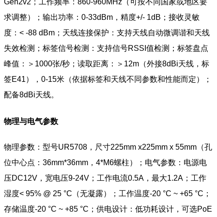
Gen2v2；工作频率：860-960MHz（可按不同国家或地区要
求调整）；输出功率：0-33dBm，精度+/- 1dB；接收灵敏
度：< -88 dBm；天线连接保护：支持天线自动微调谐和天线
失效检测；标签信号检测：支持信号RSSI值检测；标签盘点
峰值：＞1000张/秒；读取距离：＞12m（外接8dBi天线，标
签E41），0-15米（依据标签和天线不同参数和性能而定）；
配备8dBi天线。
物理与电气参数
物理参数：型号UR5708，尺寸225mm x225mm x 55mm（孔
位中心点：36mm*36mm，4*M6螺柱）；电气参数：电源电
压DC12V，宽电压9-24V；工作电流0.5A，最大1.2A；工作
湿度< 95% @ 25 °C（无凝露）；工作温度-20 °C ~ +65 °C；
存储温度-20 °C ~ +85 °C；供电设计：低功耗设计，可选PoE