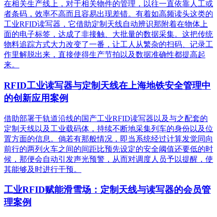
在相关生产线上，对于相关物件的管理，以往一直依靠人工或
者条码，效率不高而且容易出现差错。有着如高频读头这类的
工业RFID读写器，它借助定制天线自动辨识那附着在物体上
面的电子标签，达成了非接触、大批量的数据采集。这把传统
物料追踪方式大力改变了一番，让工人从繁杂的扫码、记录工
作里解脱出来，直接使得生产节拍以及数据准确性都提高起
来。
RFID工业读写器与定制天线在上海地铁安全管理中
的创新应用案例
借助部署于轨道沿线的国产工业RFID读写器以及与之配套的
定制天线以及工业载码体，持续不断地采集列车的身份以及位
置方面的信息。倘若有那般情况，即当系统经过计算发觉同向
前行的两列火车之间的间距比预先设定的安全阈值还要低的时
候，那便会自动引发声光预警，从而对调度人员予以提醒，使
其能够及时进行干预。
工业RFID赋能滑雪场：定制天线与读写器的会员管
理案例