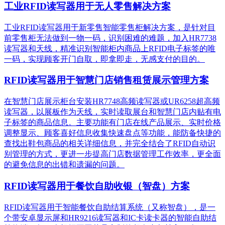
工业RFID读写器用于无人零售解决方案
工业RFID读写器用于新零售智能零售柜解决方案，是针对目
前零售柜无法做到一物一码，识别困难的难题，加入HR7738
读写器和天线，精准识别​智能柜内商品上RFID电子标签的唯
一码，实现顾客开门自取，即拿即走，无感支付的目的。
RFID读写器用于智慧门店销售租赁展示管理方案
在智慧门店展示柜台安装HR7748高频读写器或UR6258超高频
读写器，以展板作为天线，实时读取展台和智慧门店内贴有电
子标签的商品信息。主要功能有门店在线产品展示、实时价格
调整显示、顾客喜好信息收集快速盘点等功能，能防备快捷的
查找出鞋包商品的相关详细信息，并完全结合了RFID自动识
别管理的方式，更进一步提高门店数据管理工作效率，更全面
的避免信息的出错和遗漏的问题。
RFID读写器用于餐饮自助收银（智盘）方案
RFID读写器用于智能餐饮自助结算系统（又称智盘），是一
个带安卓显示屏和HR9216读写器和IC卡读卡器的智能自助结