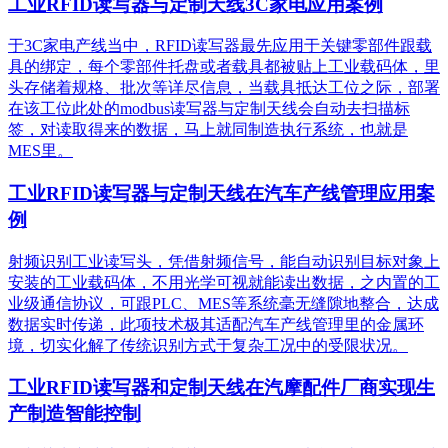
工业RFID读写器与定制天线3C家电应用案例
于3C家电产线当中，RFID读写器最先应用于关键零部件跟载
具的绑定，每个零部件托盘或者载具都被贴上工业载码体，里
头存储着规格、批次等详尽信息，当载具抵达工位之际，部署
在该工位此处的modbus读写器与定制天线会自动去扫描标
签，对读取得来的数据，马上就同制造执行系统，也就是
MES里。
工业RFID读写器与定制天线在汽车产线管理应用案
例
射频识别工业读写头，凭借射频信号，能自动识别目标对象上
安装的工业载码体，不用光学可视就能读出数据，之内置的工
业级通信协议，可跟PLC、MES等系统毫无缝隙地整合，达成
数据实时传递，此项技术极其适配汽车产线管理里的金属环
境，切实化解了传统识别方式于复杂工况中的受限状况。
工业RFID读写器和定制天线在汽摩配件厂商实现生
产制造智能控制