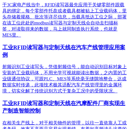
于3C家电产线当中，RFID读写器最先应用于关键零部件跟载
具的绑定，每个零部件托盘或者载具都被贴上工业载码体，里
头存储着规格、批次等详尽信息，当载具抵达工位之际，部署
在该工位此处的modbus读写器与定制天线会自动去扫描标
签，对读取得来的数据，马上就同制造执行系统，也就是
MES里。
工业RFID读写器与定制天线在汽车产线管理应用案
例
射频识别工业读写头，凭借射频信号，能自动识别目标对象上
安装的工业载码体，不用光学可视就能读出数据，之内置的工
业级通信协议，可跟PLC、MES等系统毫无缝隙地整合，达成
数据实时传递，此项技术极其适配汽车产线管理里的金属环
境，切实化解了传统识别方式于复杂工况中的受限状况。
工业RFID读写器和定制天线在汽摩配件厂商实现生
产制造智能控制
在相关生产线上，对于相关物件的管理，以往一直依靠人工或
者条码，效率不高而且容易出现差错。有着如高频读头这类的