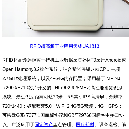
RFID超高频工业应用天线UA1313
RFID超高频远距离手持机工业数据采集器MT9采用Android或
Open Harmony3.2操作系统，结合紫光展锐八核CPU 主频
2.7GHz处理系统，以及4+64G内存配置；采用基于IMPINJ
R2000/E710芯片开发的UHF(902-928MHz)高性能射频识别
系统，最远识别距离可达20米；5.5英寸IPS高清屏，分辨率
720*1440；标配蓝牙5.0，WIFI 2.4G/5G双频，4G，GPS；
可搭载GJB 7377.1国军标协议和GB/T29768国标空中接口协
议。广泛应用于
固定资产
盘点管理、
医疗耗材
、设备巡检、资