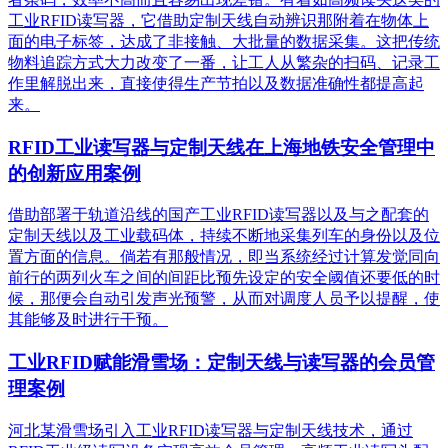
工业RFID读写器，它借助定制天线自动辨识那附着在物体上
面的电子标签，达成了非接触、大批量的数据采集。这把传统
物料追踪方式大力改变了一番，让工人从繁杂的扫码、记录工
作里解脱出来，直接使得生产节拍以及数据准确性都提高起
来。
RFID工业读写器与定制天线在上海地铁安全管理中
的创新应用案例
借助部署于轨道沿线的国产工业RFID读写器以及与之配套的
定制天线以及工业载码体，持续不断地采集列车的身份以及位
置方面的信息。倘若有那般情况，即当系统经过计算发觉同向
前行的两列火车之间的间距比预先设定的安全阈值还要低的时
候，那便会自动引发声光预警，从而对调度人员予以提醒，使
其能够及时进行干预。
工业RFID赋能滑雪场：定制天线与读写器的会员管
理案例
河北某滑雪场引入工业RFID读写器与定制天线技术，通过