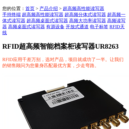
您的位置：
首页
>
产品介绍
>
超高频高性能读写器
手持终端
超高频高性能读写器
超高频分体式读写器
超高频一
体式读写器
超高频桌面式读写器
高频大功率读写器
高频读写
器
高频桌面式读写器
有源设备
开放式通道
电子标签
RFID天
线
RFID超高频智能档案柜读写器UR8263
RFID应用千差万别，选对产品，项目就成功了一半。让我们
的销售顾问为您量身匹配最优方案，少走弯路。