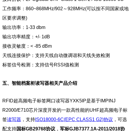
工作频率：860~868MHz/902～928MHz(可以按不同国家或地
区要求调整)
输出功率：1-33 dbm
输出功率精度：+/- 1dB
接收灵敏度：< -85 dBm
天线连接保护：支持天线自动微调谐和天线失效检测
标签信号检测：支持信号RSSI值检测
五、智能档案柜读写器相关产品介绍
RFID超高频电子标签网口读写器YXK5IP是基于IMPINJ
R2000/E710芯片深度开发的一款高性能的UHF超高频电子标
签
读写器
，支持
ISO18000-6C(EPC CLASS1 G2)协议
，
可选
配支持
国标GB29768协议
，
军标GJB7377.1A-2011/2018协