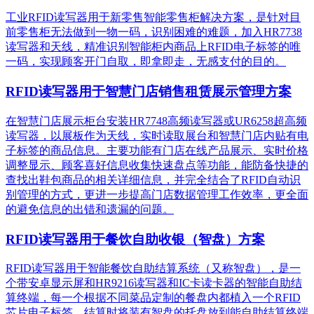
工业RFID读写器用于新零售智能零售柜解决方案，是针对目
前零售柜无法做到一物一码，识别困难的难题，加入HR7738
读写器和天线，精准识别​智能柜内商品上RFID电子标签的唯
一码，实现顾客开门自取，即拿即走，无感支付的目的。
RFID读写器用于智慧门店销售租赁展示管理方案
在智慧门店展示柜台安装HR7748高频读写器或UR6258超高频
读写器，以展板作为天线，实时读取展台和智慧门店内贴有电
子标签的商品信息。主要功能有门店在线产品展示、实时价格
调整显示、顾客喜好信息收集快速盘点等功能，能防备快捷的
查找出鞋包商品的相关详细信息，并完全结合了RFID自动识
别管理的方式，更进一步提高门店数据管理工作效率，更全面
的避免信息的出错和遗漏的问题。
RFID读写器用于餐饮自助收银（智盘）方案
RFID读写器用于智能餐饮自助结算系统（又称智盘），是一
个带安卓显示屏和HR9216读写器和IC卡读卡器的智能自助结
算终端，每一个根据不同菜品定制的餐盘内都植入一个RFID
芯片电子标签，结算时将装有智盘的托盘放到能自助结算终端