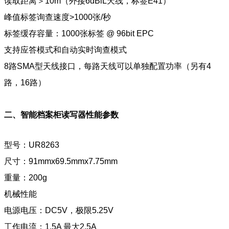
读取距离＞10m（外接6dBiL天线，标签E41）
峰值标签询查速度>1000张/秒
标签缓存容量：1000张标签 @ 96bit EPC
支持应答模式和自动实时询查模式
8路SMA型天线接口，每路天线可以单独配置功率（另有4
路，16路）
二、智能档案柜读写器性能参数
型号：UR8263
尺寸：91mmx69.5mmx7.75mm
重量：200g
机械性能
电源电压：DC5V，极限5.25V
工作电流：1.5A 最大2.5A