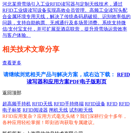
河北某滑雪场引入工业RFID读写器与定制天线技术，通过
RFID工业级读写设备实现高效会员管理。高频工业读写头配
合金属环境专用天线，解决了传统条码易破损、识别效率低的
问题，支持自助购票、无感通行及多场景消费。系统支持微
信/支付宝支付，并可扩展至酒店联营，提升滑雪场运营效率
与客户体验。
相关技术文章分享
查看更多
请继续浏览相关产品与解决方案，或右边下载：
RFID
读写器和应用方案PDF电子版彩页
返回顶部
超高频手持机
RFID天线
RFID手持终端
RFID设备
RFID
RFID
电子标签
RFID阅读器
闸机天线
试剂柜天线
RFID应用复杂？应用方式毫无头绪？我们深耕行业十多年，
各种应用轻松掌握！即刻咨询获取专属建议。