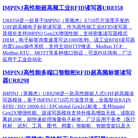
IMPINJ高性能超高频工业RFID读写器UR8358
UR8358是一款基于IMPINJ（英频杰）E710芯片深度开发的
UHF超高频电子标签读写器，作为高性能工业RFID读写器，
其领先支持IMPINJ Gen2X增强性能，支持密集读写器模式
DRM，电子标签询查速度可达1000张/秒。该工业RFID读写器
内置Linux操作系统，支持主动HTTP推送、Modbus TCP、
Modbus RTU、MQTT等多种接口协议，可选POE供电，广泛
应用于工业自动化
IMPINJ高性能多端口智能柜RFID超高频标签读写
器UR8298
IMPINJ（英频杰）UR8298是一款高性能嵌入式UHF超高频读
写器模块，基于IMPINJ E710芯片深度开发，全面契合RAIN
RFID / ISO 18000-63 / EPCglobal Gen2v2标准，支持Impinj
Gen2X增强性能。该读写器模块支持外接高增益天线，读取距
离超20米，能快速处理海量电子标签。广泛应用于各类（医疗
耗材、试剂、工具、图书、档案）智能柜、智能货架以及大