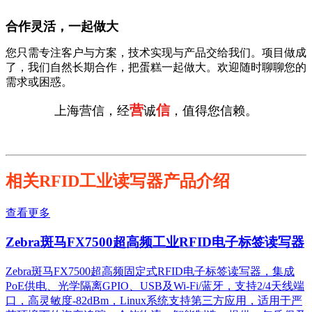
合作灵活，一起做大
您只需专注客户与方案，技术实现与产品交给我们。项目做成
了，我们自然长期合作，把蛋糕一起做大。欢迎随时聊聊您的
需求或困惑。
营
信
上海营信，经
诚
，值得您信赖。
相关RFID工业读写器产品介绍
查看更多
Zebra斑马FX7500超高频工业RFID电子标签读写器
Zebra斑马FX7500超高频固定式RFID电子标签读写器，集成
PoE供电、光学隔离GPIO、USB及Wi-Fi/蓝牙，支持2/4天线端
口，高灵敏度-82dBm，Linux系统支持第三方应用，适用于严