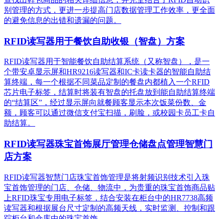
别管理的方式，更进一步提高门店数据管理工作效率，更全面
的避免信息的出错和遗漏的问题。
RFID读写器用于餐饮自助收银（智盘）方案
RFID读写器用于智能餐饮自助结算系统（又称智盘），是一
个带安卓显示屏和HR9216读写器和IC卡读卡器的智能自助结
算终端，每一个根据不同菜品定制的餐盘内都植入一个RFID
芯片电子标签，结算时将装有智盘的托盘放到能自助结算终端
的“结算区”，经过显示屏向就餐顾客显示本次饭菜份数、金
额，顾客可以通过微信支付宝扫描，刷脸，或校园卡员工卡自
助结算。
RFID读写器珠宝首饰展厅管理仓储盘点管理智慧门
店方案
RFID读写器智慧门店珠宝首饰管理是将射频识别技术引入珠
宝首饰管理的门店、仓储、物流中，为贵重的珠宝首饰商品贴
上RFID珠宝专用电子标签，结合安装在柜台中的HR7738高频
读写器和根据展台尺寸定制的高频天线，实时监测、控制和跟
踪柜台和仓库中的珠宝首饰。