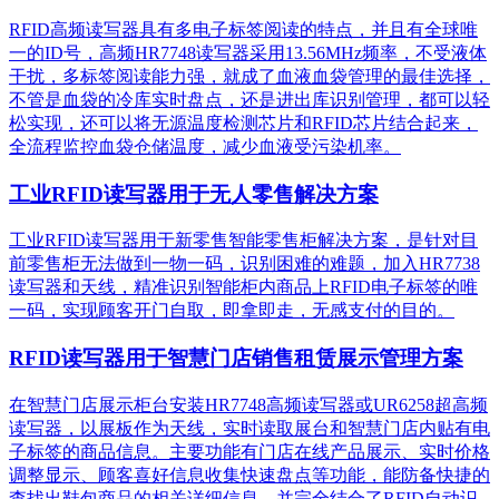
RFID高频读写器具有多电子标签阅读的特点，并且有全球唯
一的ID号，高频HR7748读写器采用13.56MHz频率，不受液体
干扰，多标签阅读能力强，就成了血液血袋管理的最佳选择，
不管是血袋的冷库实时盘点，还是进出库识别管理，都可以轻
松实现，还可以将无源温度检测芯片和RFID芯片结合起来，
全流程监控血袋仓储温度，减少血液受污染机率。
工业RFID读写器用于无人零售解决方案
工业RFID读写器用于新零售智能零售柜解决方案，是针对目
前零售柜无法做到一物一码，识别困难的难题，加入HR7738
读写器和天线，精准识别​智能柜内商品上RFID电子标签的唯
一码，实现顾客开门自取，即拿即走，无感支付的目的。
RFID读写器用于智慧门店销售租赁展示管理方案
在智慧门店展示柜台安装HR7748高频读写器或UR6258超高频
读写器，以展板作为天线，实时读取展台和智慧门店内贴有电
子标签的商品信息。主要功能有门店在线产品展示、实时价格
调整显示、顾客喜好信息收集快速盘点等功能，能防备快捷的
查找出鞋包商品的相关详细信息，并完全结合了RFID自动识