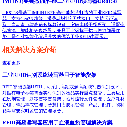
IMPINJ(英频杰)高性能工业RFID读写器UR8158
UR8158是基于IMPINJ E710高性能芯片打造的工业RFID读写
器，支持Gen2X功能，搭载4路外接天线接口，支持远距读
取、自动盘点与高速多标签识别，突破电磁干扰瓶颈，适配仓
储物流、智能柜等多场景，兼具工业级抗干扰与便捷部署优
势，是企业智能化管理升级的优选工业RFID读写器。
相关解决方案介绍
查看更多
工业RFID识别系统读写器用于智能货架
RFID智能货架HZHJ，可采用高频或超高频读写器识别技术，
对贴有电子标签需要实时识别的物品实行重点监管，主要应用
在试剂管理，新零售零售货架，临时流转文件管理，医疗耗材
管理，样品样衣管理，智慧门店展示管理，产品、配件、物料
箱等需要实时监管的管理场合。
RFID高频读写器应用于血液血袋管理解决方案