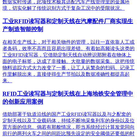
数据实时传递，此项技术极其适配汽车产线管理里的金属环
境，切实化解了传统识别方式于复杂工况中的受限状况。
工业RFID读写器和定制天线在汽摩配件厂商实现生
产制造智能控制
在相关生产线上，对于相关物件的管理，以往一直依靠人工或
者条码，效率不高而且容易出现差错。有着如高频读头这类的
工业RFID读写器，它借助定制天线自动辨识那附着在物体上
面的电子标签，达成了非接触、大批量的数据采集。这把传统
物料追踪方式大力改变了一番，让工人从繁杂的扫码、记录工
作里解脱出来，直接使得生产节拍以及数据准确性都提高起
来。
RFID工业读写器与定制天线在上海地铁安全管理中
的创新应用案例
借助部署于轨道沿线的国产工业RFID读写器以及与之配套的
定制天线以及工业载码体，持续不断地采集列车的身份以及位
置方面的信息。倘若有那般情况，即当系统经过计算发觉同向
前行的两列火车之间的间距比预先设定的安全阈值还要低的时