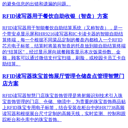
的避免信息的出错和遗漏的问题。
RFID读写器用于餐饮自助收银（智盘）方案
RFID读写器用于智能餐饮自助结算系统（又称智盘），是一
个带安卓显示屏和HR9216读写器和IC卡读卡器的智能自助结
算终端，每一个根据不同菜品定制的餐盘内都植入一个RFID
芯片电子标签，结算时将装有智盘的托盘放到能自助结算终端
的“结算区”，经过显示屏向就餐顾客显示本次饭菜份数、金
额，顾客可以通过微信支付宝扫描，刷脸，或校园卡员工卡自
助结算。
RFID读写器珠宝首饰展厅管理仓储盘点管理智慧门
店方案
RFID读写器智慧门店珠宝首饰管理是将射频识别技术引入珠
宝首饰管理的门店、仓储、物流中，为贵重的珠宝首饰商品贴
上RFID珠宝专用电子标签，结合安装在柜台中的HR7738高频
读写器和根据展台尺寸定制的高频天线，实时监测、控制和跟
踪柜台和仓库中的珠宝首饰。