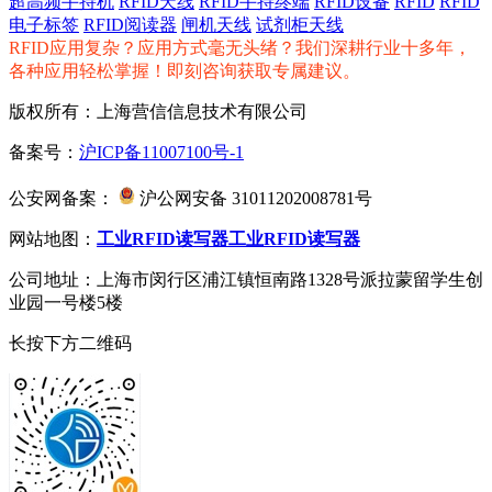
超高频手持机
RFID天线
RFID手持终端
RFID设备
RFID
RFID
电子标签
RFID阅读器
闸机天线
试剂柜天线
RFID应用复杂？应用方式毫无头绪？我们深耕行业十多年，
各种应用轻松掌握！即刻咨询获取专属建议。
版权所有：上海营信信息技术有限公司
备案号：
沪ICP备11007100号-1
公安网备案：
沪公网安备 31011202008781号
网站地图：
工业RFID读写器
工业RFID读写器
公司地址：上海市闵行区浦江镇恒南路1328号派拉蒙留学生创
业园一号楼5楼
长按下方二维码