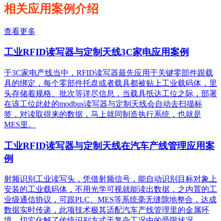
相关应用案例介绍
查看更多
工业RFID读写器与定制天线3C家电应用案例
于3C家电产线当中，RFID读写器最先应用于关键零部件跟载
具的绑定，每个零部件托盘或者载具都被贴上工业载码体，里
头存储着规格、批次等详尽信息，当载具抵达工位之际，部署
在该工位此处的modbus读写器与定制天线会自动去扫描标
签，对读取得来的数据，马上就同制造执行系统，也就是
MES里。
工业RFID读写器与定制天线在汽车产线管理应用案
例
射频识别工业读写头，凭借射频信号，能自动识别目标对象上
安装的工业载码体，不用光学可视就能读出数据，之内置的工
业级通信协议，可跟PLC、MES等系统毫无缝隙地整合，达成
数据实时传递，此项技术极其适配汽车产线管理里的金属环
境，切实化解了传统识别方式于复杂工况中的受限状况。