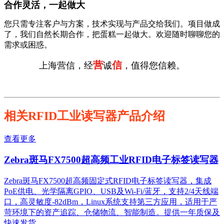
合作灵活，一起做大
您只需专注客户与方案，技术实现与产品交给我们。项目做成
了，我们自然长期合作，把蛋糕一起做大。欢迎随时聊聊您的
需求或困惑。
营
信
上海营信，经
诚
，值得您信赖。
相关RFID工业读写器产品介绍
查看更多
Zebra斑马FX7500超高频工业RFID电子标签读写器
Zebra斑马FX7500超高频固定式RFID电子标签读写器，集成
PoE供电、光学隔离GPIO、USB及Wi-Fi/蓝牙，支持2/4天线端
口，高灵敏度-82dBm，Linux系统支持第三方应用，适用于严
苛环境下的资产追踪、仓储物流、智能制造。提供一年质保及
快速发货。