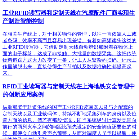
工业RFID读写器和定制天线在汽摩配件厂商实现生
产制造智能控制
在相关生产线上，对于相关物件的管理，以往一直依靠人工或
者条码，效率不高而且容易出现差错。有着如高频读头这类的
工业RFID读写器，它借助定制天线自动辨识那附着在物体上
面的电子标签，达成了非接触、大批量的数据采集。这把传统
物料追踪方式大力改变了一番，让工人从繁杂的扫码、记录工
作里解脱出来，直接使得生产节拍以及数据准确性都提高起
来。
RFID工业读写器与定制天线在上海地铁安全管理中
的创新应用案例
借助部署于轨道沿线的国产工业RFID读写器以及与之配套的
定制天线以及工业载码体，持续不断地采集列车的身份以及位
置方面的信息。倘若有那般情况，即当系统经过计算发觉同向
前行的两列火车之间的间距比预先设定的安全阈值还要低的时
候，那便会自动引发声光预警，从而对调度人员予以提醒，使