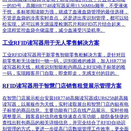
一的ID号，高频HR7748读写器采用13.56MHz频率，不受液体
干扰，多标签阅读能力强，就成了血液血袋管理的最佳选择，
不管是血袋的冷库实时盘点，还是进出库识别管理，都可以轻
松实现，还可以将无源温度检测芯片和RFID芯片结合起来，
全流程监控血袋仓储温度，减少血液受污染机率。
工业RFID读写器用于无人零售解决方案
工业RFID读写器用于新零售智能零售柜解决方案，是针对目
前零售柜无法做到一物一码，识别困难的难题，加入HR7738
读写器和天线，精准识别​智能柜内商品上RFID电子标签的唯
一码，实现顾客开门自取，即拿即走，无感支付的目的。
RFID读写器用于智慧门店销售租赁展示管理方案
在智慧门店展示柜台安装HR7748高频读写器或UR6258超高频
读写器，以展板作为天线，实时读取展台和智慧门店内贴有电
子标签的商品信息。主要功能有门店在线产品展示、实时价格
调整显示、顾客喜好信息收集快速盘点等功能，能防备快捷的
查找出鞋包商品的相关详细信息，并完全结合了RFID自动识
别管理的方式，更进一步提高门店数据管理工作效率，更全面