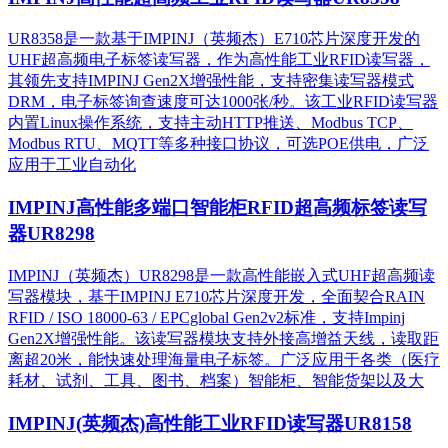
UR8358是一款基于IMPINJ（英频杰）E710芯片深度开发的
UHF超高频电子标签读写器，作为高性能工业RFID读写器，
其领先支持IMPINJ Gen2X增强性能，支持密集读写器模式
DRM，电子标签询查速度可达1000张/秒。该工业RFID读写器
内置Linux操作系统，支持主动HTTP推送、Modbus TCP、
Modbus RTU、MQTT等多种接口协议，可选POE供电，广泛
应用于工业自动化
IMPINJ高性能多端口智能柜RFID超高频标签读写
器UR8298
IMPINJ（英频杰）UR8298是一款高性能嵌入式UHF超高频读
写器模块，基于IMPINJ E710芯片深度开发，全面契合RAIN
RFID / ISO 18000-63 / EPCglobal Gen2v2标准，支持Impinj
Gen2X增强性能。该读写器模块支持外接高增益天线，读取距
离超20米，能快速处理海量电子标签。广泛应用于各类（医疗
耗材、试剂、工具、图书、档案）智能柜、智能货架以及大
IMPINJ(英频杰)高性能工业RFID读写器UR8158