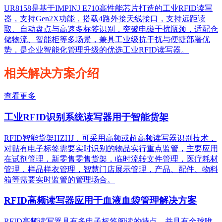
UR8158是基于IMPINJ E710高性能芯片打造的工业RFID读写
器，支持Gen2X功能，搭载4路外接天线接口，支持远距读
取、自动盘点与高速多标签识别，突破电磁干扰瓶颈，适配仓
储物流、智能柜等多场景，兼具工业级抗干扰与便捷部署优
势，是企业智能化管理升级的优选工业RFID读写器。
相关解决方案介绍
查看更多
工业RFID识别系统读写器用于智能货架
RFID智能货架HZHJ，可采用高频或超高频读写器识别技术，
对贴有电子标签需要实时识别的物品实行重点监管，主要应用
在试剂管理，新零售零售货架，临时流转文件管理，医疗耗材
管理，样品样衣管理，智慧门店展示管理，产品、配件、物料
箱等需要实时监管的管理场合。
RFID高频读写器应用于血液血袋管理解决方案
RFID高频读写器具有多电子标签阅读的特点，并且有全球唯