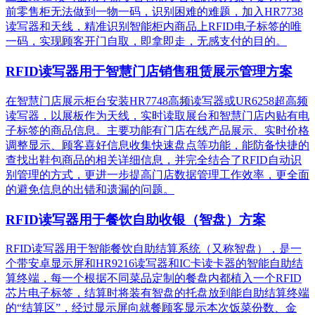
前零售柜无法做到一物一码，识别困难的难题，加入HR7738
读写器和天线，精准识别​智能柜内商品上RFID电子标签的唯
一码，实现顾客开门自取，即拿即走，无感支付的目的。
RFID读写器用于智慧门店销售租赁展示管理方案
在智慧门店展示柜台安装HR7748高频读写器或UR6258超高频
读写器，以展板作为天线，实时读取展台和智慧门店内贴有电
子标签的商品信息。主要功能有门店在线产品展示、实时价格
调整显示、顾客喜好信息收集快速盘点等功能，能防备快捷的
查找出鞋包商品的相关详细信息，并完全结合了RFID自动识
别管理的方式，更进一步提高门店数据管理工作效率，更全面
的避免信息的出错和遗漏的问题。
RFID读写器用于餐饮自助收银（智盘）方案
RFID读写器用于智能餐饮自助结算系统（又称智盘），是一
个带安卓显示屏和HR9216读写器和IC卡读卡器的智能自助结
算终端，每一个根据不同菜品定制的餐盘内都植入一个RFID
芯片电子标签，结算时将装有智盘的托盘放到能自助结算终端
的“结算区”，经过显示屏向就餐顾客显示本次饭菜份数、金