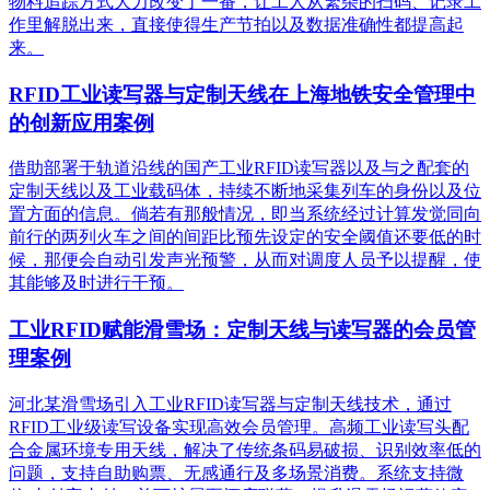
物料追踪方式大力改变了一番，让工人从繁杂的扫码、记录工
作里解脱出来，直接使得生产节拍以及数据准确性都提高起
来。
RFID工业读写器与定制天线在上海地铁安全管理中
的创新应用案例
借助部署于轨道沿线的国产工业RFID读写器以及与之配套的
定制天线以及工业载码体，持续不断地采集列车的身份以及位
置方面的信息。倘若有那般情况，即当系统经过计算发觉同向
前行的两列火车之间的间距比预先设定的安全阈值还要低的时
候，那便会自动引发声光预警，从而对调度人员予以提醒，使
其能够及时进行干预。
工业RFID赋能滑雪场：定制天线与读写器的会员管
理案例
河北某滑雪场引入工业RFID读写器与定制天线技术，通过
RFID工业级读写设备实现高效会员管理。高频工业读写头配
合金属环境专用天线，解决了传统条码易破损、识别效率低的
问题，支持自助购票、无感通行及多场景消费。系统支持微