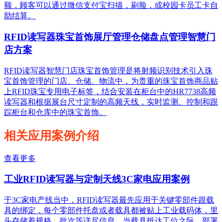
额，顾客可以通过微信支付宝扫描，刷脸，或校园卡员工卡自
助结算。
RFID读写器珠宝首饰展厅管理仓储盘点管理智慧门
店方案
RFID读写器智慧门店珠宝首饰管理是将射频识别技术引入珠
宝首饰管理的门店、仓储、物流中，为贵重的珠宝首饰商品贴
上RFID珠宝专用电子标签，结合安装在柜台中的HR7738高频
读写器和根据展台尺寸定制的高频天线，实时监测、控制和跟
踪柜台和仓库中的珠宝首饰。
相关应用案例介绍
查看更多
工业RFID读写器与定制天线3C家电应用案例
于3C家电产线当中，RFID读写器最先应用于关键零部件跟载
具的绑定，每个零部件托盘或者载具都被贴上工业载码体，里
头存储着规格、批次等详尽信息，当载具抵达工位之际，部署