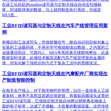
在该工位此处的modbus读写器与定制天线会自动去扫描标
签，对读取得来的数据，马上就同制造执行系统，也就是
MES里。
工业RFID读写器与定制天线在汽车产线管理应用案
例
射频识别工业读写头，凭借射频信号，能自动识别目标对象上
安装的工业载码体，不用光学可视就能读出数据，之内置的工
业级通信协议，可跟PLC、MES等系统毫无缝隙地整合，达成
数据实时传递，此项技术极其适配汽车产线管理里的金属环
境，切实化解了传统识别方式于复杂工况中的受限状况。
工业RFID读写器和定制天线在汽摩配件厂商实现生
产制造智能控制
在相关生产线上，对于相关物件的管理，以往一直依靠人工或
者条码，效率不高而且容易出现差错。有着如高频读头这类的
工业RFID读写器，它借助定制天线自动辨识那附着在物体上
面的电子标签，达成了非接触、大批量的数据采集。这把传统