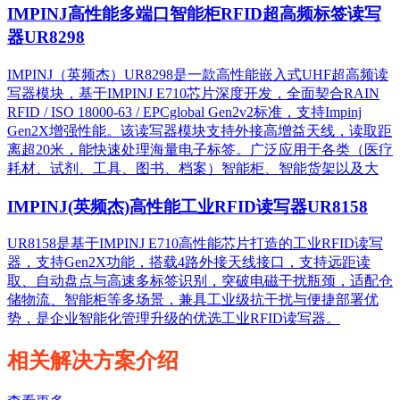
IMPINJ高性能多端口智能柜RFID超高频标签读写
器UR8298
IMPINJ（英频杰）UR8298是一款高性能嵌入式UHF超高频读
写器模块，基于IMPINJ E710芯片深度开发，全面契合RAIN
RFID / ISO 18000-63 / EPCglobal Gen2v2标准，支持Impinj
Gen2X增强性能。该读写器模块支持外接高增益天线，读取距
离超20米，能快速处理海量电子标签。广泛应用于各类（医疗
耗材、试剂、工具、图书、档案）智能柜、智能货架以及大
IMPINJ(英频杰)高性能工业RFID读写器UR8158
UR8158是基于IMPINJ E710高性能芯片打造的工业RFID读写
器，支持Gen2X功能，搭载4路外接天线接口，支持远距读
取、自动盘点与高速多标签识别，突破电磁干扰瓶颈，适配仓
储物流、智能柜等多场景，兼具工业级抗干扰与便捷部署优
势，是企业智能化管理升级的优选工业RFID读写器。
相关解决方案介绍